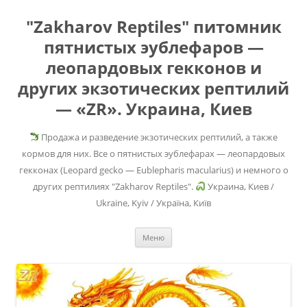
"Zakharov Reptiles" питомник
пятнистых эублефаров —
леопардовых гекконов и
других экзотических рептилий
— «ZR». Украина, Киев
Продажа и разведение экзотических рептилий, а также
кормов для них. Все о пятнистых эублефарах — леопардовых
гекконах (Leopard gecko — Eublepharis macularius) и немного о
других рептилиях "Zakharov Reptiles".
Украина, Киев /
Ukraine, Kyiv / Україна, Київ
Перейти
Меню
к
содержимому