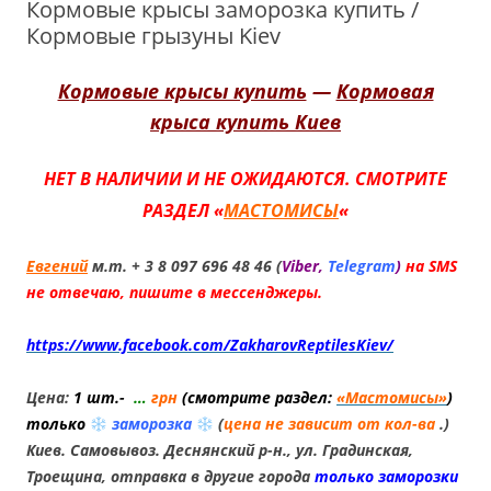
Кормовые крысы заморозка купить /
Кормовые грызуны Kiev
Кормовые крысы купить
—
Кормовая
крыса купить Киев
НЕТ В НАЛИЧИИ И НЕ ОЖИДАЮТСЯ. СМОТРИТЕ
РАЗДЕЛ «
МАСТОМИСЫ
«
Евгений
м.т. + 3 8 097 696 48 46 (
Viber,
Telegram
)
на SMS
не отвечаю, пишите в мессенджеры.
https://www.facebook.com/ZakharovReptilesKiev/
Цена:
1
шт.-
…
грн
(смотрите раздел:
«Мастомисы»
)
только
заморозка
(
цена не зависит от кол-ва
.
)
Киев. Самовывоз. Деснянский р-н., ул. Градинская,
Троещина, отправка в другие города
только заморозки