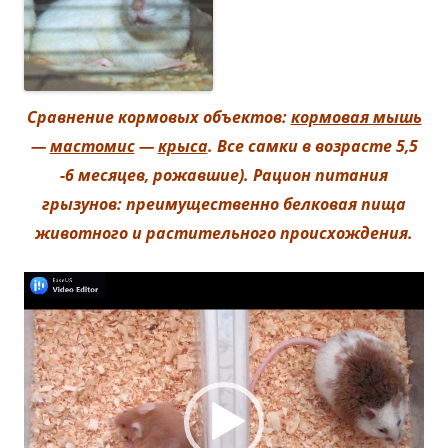
Сравнение кормовых объектов:
кормовая мышь
—
мастомис
—
крыса
. Все самки в возрасте 5,5
-6 месяцев, рожавшие). Рацион питания
грызунов: преимущественно белковая пища
животного и растительного происхождения.
Видеоплеер