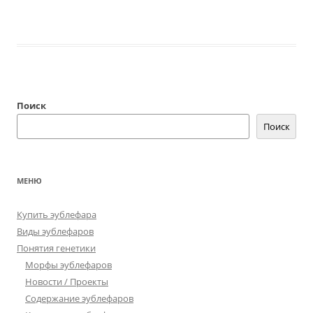
Поиск
Поиск
МЕНЮ
Купить эублефара
Виды эублефаров
Понятия генетики
Морфы эублефаров
Новости / Проекты
Содержание эублефаров