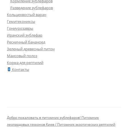
Кормление эублефаров
Разведение эублефаров
Кольцехвостый варан
Гемитекониксы
Гониурозавры
Иранский эублефар
Ресничный бананоед
Зеленый древесный питон
Маисовый полоз
Корма для рептилий
Контакты
Добро пожаловать в питомник эублефаров! Питомник
леопардовых гекконов Киев / Питомник экзотических рептилий