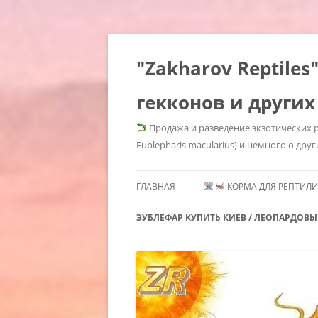
"Zakharov Reptil
гекконов и других
Продажа и разведение экзотических р
Eublepharis macularius) и немного о друг
ГЛАВНАЯ
КОРМА ДЛЯ РЕПТИЛИЙ
КОРМОВЫЕ КРЫСЫ КУПИ
ЭУБЛЕФАР КУПИТЬ КИЕВ / ЛЕОПАРДОВЫ
КОРМОВЫЕ КРЫСЫ КУП
ГЕМИТЕКОНИКСЫ /
МОРФЫ 
КИЕВ / КОРМОВЫЕ КРЫСЫ
СОДЕРЖАНИЕ
HEMITHE
ЗАМОРОЗКА КУПИТЬ /
ГЕМИТЕКОНИКСОВ /
MORPHS 
КОРМОВЫЕ ГРЫЗУНЫ KIEV
HEMITHECONYX CAUDICINCTUS /
GECKOS
КОРМОВЫЕ МЫШИ КУПИ
AFRICAN FAT TAILED GECKO /