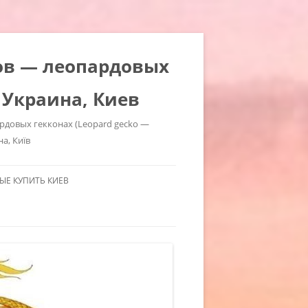
ров — леопардовых
 Украина, Киев
ардовых гекконах (Leopard gecko —
на, Київ
Е КУПИТЬ КИЕВ