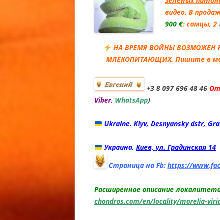
зеленых питоно
ZERO FA
видео.
В
продаж
ГЕМИТЕ
900 €
; самцы, 2
АФРИКА
ТОЛСТО
НА ВРЕМЯ ВОЙНЫ ВОЗМОЖЕН 
/ ZULU 
МЛЕКОПИТАЮЩИХ. Пишите в мес
CAUDICI
GECKO
+3 8 097 696 48 46
От
Viber,
WhatsApp
)
ГЕМИТЕ
АЛЬБИН
Ukraine. Kiyv,
Desnyansky dstr, Gra
ТОЛСТО
CARAMEL
Украина,
Киев, ул. Градинская 14
ALBINO
CAUDICI
Страница на Fb:
https://www.fa
ALBINO 
Расширенное описание локалитета Л
ГЕМИТЕ
chondros.com/en/locality/morelia-viri
АФРИКА
ТОЛСТО