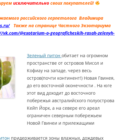
ируем
исключительно
своих покупателей!
OREO / OREO
CONYX CAUDICINCTUS /
ажаемого российского герпетолога Владимира
T TAILED GECKO
s.ru/
Также на странице Частного Экзотариума
://vk.com/@exotarium-o-geograficheskih-rasah-zelenyh-
КОНИКС ПАТТЕРНЛЕСС /
НСКИЙ
ХВОСТЫЙ ГЕККОН
Зеленый питон
обитает на огромном
PATTERNLESS /
пространстве от островов Мисол и
LESS HEMITHECONYX
Кофиау на западе, через весь
NCTUS / PATTERNLESS
остров(почти континент!) Новая Гвинея,
LED GECKO
до его восточной оконечности . На юге
ХВОСТЫЙ ВАРАН /
этот вид доходит до восточного
S ACANTHURUS / КУПИТЬ
побережья австралийского полуострова
/ КУПИТЬ VARANUS
Кейп Йорк, а на севере его ареал
URUS / ПРОДАМ
ограничен северным побережьем
S ACANTHURUS /
Новой Гвинеи и прилежащими
АНИЕ VARANUS
URUS
итон
придерживается зоны влажных, дождевых