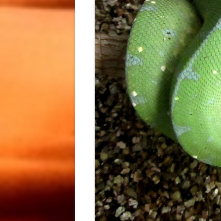
СВЕРЧОК КУПИТЬ КИЕВ /
КУПИТЬ ИРАНСКОГО
GRYLLUS BIMACULATUS КУ
ЭУБЛЕФАРА
KIEV
МАИСОВЫЙ ПОЛОЗ /
МАИСОВ
МУЧНОЙ ЧЕРВЬ КУПИТЬ /
МАИСОВОЙ ПОЛОЗ
МАИСОВ
МУЧНОЙ ЧЕРВЬ КУПИТЬ КИ
СОДЕРЖАНИЕ / МАИСОВЫЙ
КИЕВ /
МУЧНОЙ ХРУЩАК КУПИТЬ KI
ПОЛОЗ КУПИТЬ КИЕВ /
КУПИТЬ 
КОРМОВЫЕ НАСЕКОМЫЕ
PANTHEROPHIS GUTTATUS
GUTTATU
КУПИТЬ КИЕВ
КУПИТЬ KIEV
PANTHE
КУПИТЬ 
ТУРКМЕНСКИЙ ТАРАКАН К
НОВОСТИ / ПРОЕКТЫ
/ ТУРКМЕНСКИЙ ТАРАКАН
ИНФОРМАЦИЯ
ГЕМИТЕ
КУПИТЬ КИЕВ / КОРМОВОЙ
АФРИКА
ТАРАКАН КУПИТЬ KIEV /
ТОЛСТО
ТУРКМЕНСКИЙ ТАРАКАН К
МОРФЫ 
КИЕВ
HEMITHE
GHOST F
ГЕМИТЕ