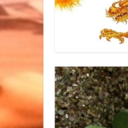
КОРМОВЫЕ МЫШИ КУП
ГЕМИТЕКОНИКСА КУПИТЬ КИЕВ /
КИЕВ / КОРМОВЫЕ МЫШИ
АФРИКАНСКИЙ
ЗАМОРОЗКА КУПИТЬ /
ТОЛСТОХВОСТЫЙ ГЕККОН
КОРМОВЫЕ ГРЫЗУНЫ KIEV
КУПИТЬ
МАСТОМИС КУПИТЬ /
ГОНИУРОЗАВР / ГОНИУРОЗАВР
МАСТОМИСЫ КУПИТЬ КИЕВ 
СОДЕРЖАНИЕ / GONIUROSAURUS
MASTOMYS NATALENSIS КУП
/ ГОНИУРОЗАВР КУПИТЬ
КОРМОВЫЕ ГРЫЗУНЫ KIEV
ЗЕЛЕНЫЙ ДРЕВЕСНЫЙ ПИТОН
ЗОФОБАС КУПИТЬ КИЕВ /
КИЕВ / MORELIA VIRIDIS
ZOPHOBAS MORIO КУПИТЬ 
ДРЕВЕСНЫЙ ПИТОН / MORELIA
/ КОРМОВЫЕ НАСЕКОМЫЕ
AZUREA UTARAENSIS ‘LEREH’
КУПИТЬ КИЕВ / ЗОФОБАС
КУПИТЬ KIEV / КУПИТЬ
КУПИТЬ КИЕВ / ZOPHOBAS
ДРЕВЕСНОГО ПИТОНА КИЕВ /
MORIO КУПИТЬ КИЕВ
GREEN TREE PYTHON
КОРМОВОЙ СВЕРЧОК КУП
ИРАНСКИЙ ЭУБЛЕФАР /
КИЕВ / ДВУПЯТНИСТЫЙ
EUBLEPHARIS ANGRAMAINYU /