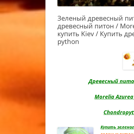
АФРИКА
ТОЛСТО
Зеленый древесный пито
МОРФЫ A
древесный питон / Morel
AMELANI
купить Kiev / Купить др
CAUDICI
python
TAILED 
ГЕМИТЕК
АФРИКА
ТОЛСТО
OUT / W
Древесный пит
CAUDICI
TAILED 
Morelia Azurea 
ГЕМИТЕ
АФРИКА
Chondropy
ТОЛСТО
МОРФЫ 
Купить зеленог
HEMITHE