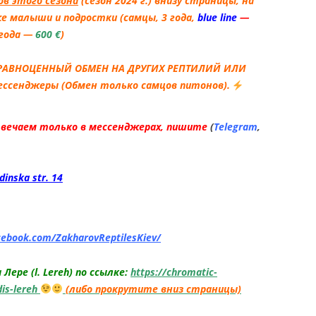
в этого сезона
(сезон 2024 г.) внизу страницы, на
T TAILED GECKO
е малыши и подростки (самцы, 3 года,
blue line
—
КОНИКС ЗУЛУ /
 года —
600
€
)
НСКИЙ
ХВОСТЫЙ ГЕККОН ZULU
РАВНОЦЕННЫЙ ОБМЕН НА ДРУГИХ РЕПТИЛИЙ ИЛИ
HEMITHECONYX
сенджеры (Обмен только самцов питонов).
NCTUS / ZULU FAT TAILED
вечаем только в мессенджерах, пишите
(
Telegram
,
КОНИКС КАРАМЕЛЬ
О / АФРИКАНСКИЙ
dinska str. 14
ХВОСТЫЙ ГЕККОН
 ALBINO / CARAMEL
 HEMITHECONYX
NCTUS / CARAMEL
cebook.com/ZakharovReptilesKiev/
FAT TAILED GECKO
ере (l. Lereh) по ссылке:
https://chromatic-
КОНИКС ОРЕО /
dis-lereh
(либо прокрутите вниз страницы)
НСКИЙ
ХВОСТЫЙ ГЕККОН