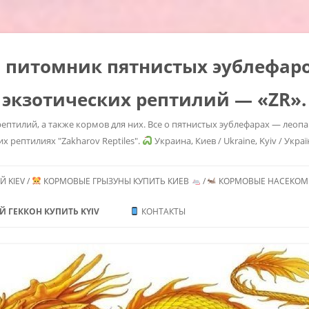
es" питомник пятнистых эублефа
 экзотических рептилий — «ZR».
ептилий, а также кормов для них. Все о пятнистых эублефарах — леоп
их рептилиях "Zakharov Reptiles".
Украина, Киев / Ukraine, Kyiv / Украї
Перейти
к
 KIEV /
КОРМОВЫЕ ГРЫЗУНЫ КУПИТЬ КИЕВ
/
КОРМОВЫЕ НАСЕКОМЫ
содержимому
ТЬ /
Й ГЕККОН КУПИТЬ KYIV
КОНТАКТЫ
ИТЬ
ГЕМИТЕКОНИКСОВ /
CONYX CAUDICINCTUS
/ AFRICAN FAT TAILED
 MORPHS
ТЬ /