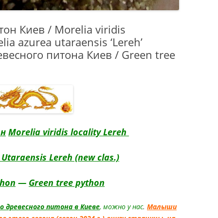
НСКИЙ
ХВОСТЫЙ ГЕККОН
н Киев / Morelia viridis
MELANISTIC /
ia azurea utaraensis ‘Lereh’
STIC HEMITHECONYX
евесного питона Киев / Green tree
NCTUS / AMELANISTIC FAT
GECKO
ОНИКС ВАЙТ АУТ /
НСКИЙ
ХВОСТЫЙ ГЕККОН WHITE
HITE OUT HEMITHECONYX
он
Morelia viridis locality Lereh
NCTUS / WHITE OUT FAT
GECKO
Utaraensis Lereh (new clas.)
КОНИКС ЗЕРО /
НСКИЙ
thon
—
Green tree python
ХВОСТЫЙ ГЕККОН
ZERO / ZERO
о древесного питона в Киеве
, можно у нас
.
Малыши
CONYX CAUDICINCTUS /