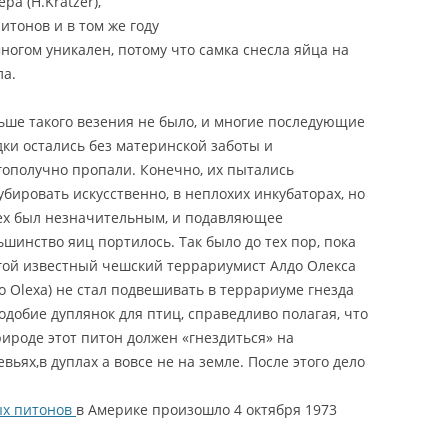
а (H.Kratzer),
KIEV
MORPH / BELL ALBINO LEOPARD
итонов и в том же году
GECKO
ногом уникален, потому что самка снесла яйца на
АНИЕ ЭУБЛЕФАРА /
ла.
АНИЕ ЛЕОПАРДОВОГО
ЭУБЛЕФАР БЛИЗЗАРД /
 / LEOPARD GECKO CARE
ЛЕОПАРДОВЫЙ ГЕККОН МОРФЫ
ьше такого везения не было, и многие последующие
BLIZZARD / EUBLEPHARIS
дки остались без материнской заботы и
УБЛЕФАРОВ
MACULARIUS BLIZZARD MORPH /
гополучно пропали. Конечно, их пытались
HARIS) / ПЯТНИСТЫЙ
BLIZZARD LEOPARD GECKO
убировать искусственно, в неплохих инкубаторах, но
АР / ЛЕОПАРДОВЫЙ
ех был незначительным, и подавляющее
АР / ЛЕОПАРДОВЫЙ
ЭУБЛЕФАР ВАЙТ ЭНД ЕЛЛОУ /
ьшинство яиц портилось. Так было до тех пор, пока
 / ИРАНСКИЙ ЭУБЛЕФАР
ЛЕОПАРДОВЫЙ ГЕККОН МОРФЫ
гой известный чешский террариумист Алдо Олекса
PHARIS / EUBLEPHARIS
W&Y (WHITE AND YELLOW) /
do Olexa) не стал подвешивать в террариуме гнезда
AINYU
EUBLEPHARIS MACULARIUS WHITE
одобие дуплянок для птиц, справедливо полагая, что
& YELLOW / W&Y LEOPARD
рироде этот питон должен «гнездиться» на
GECKO
евьях,в дуплах а вовсе не на земле. После этого дело
ЭУБЛЕФАР ГИПО /
ых питонов
в Америке произошло 4 октября 1973
ЛЕОПАРДОВЫЙ ГЕККОН МОРФЫ
HYPO (HYPOMELANISTIC) /