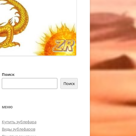
Поиск
Поиск
МЕНЮ
Купить эублефара
Виды эублефаров