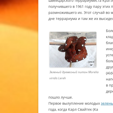
швейцарского террариумиста Кратзер
КУПИТЬ 
получившего в 1961 году пару этих п
размножившего их. Этот случай во м
СОДЕРЖ
дне террариума и там же их высиде
СОДЕРЖ
ГЕККОНА
Бол
кла
ВИДЫ Э
бла
(EUBLEP
инк
ЭУБЛЕФ
усп
ЭУБЛЕФ
бол
ГЕККОН
дру
/ EUBLE
Зеленый древесный питон Morelia
(Al
ANGRAM
viridis Lereh
нап
в п
дер
пошло лучше.
Первое вылупление молодых
зелен
года, когда Карл Свайтек (Ka