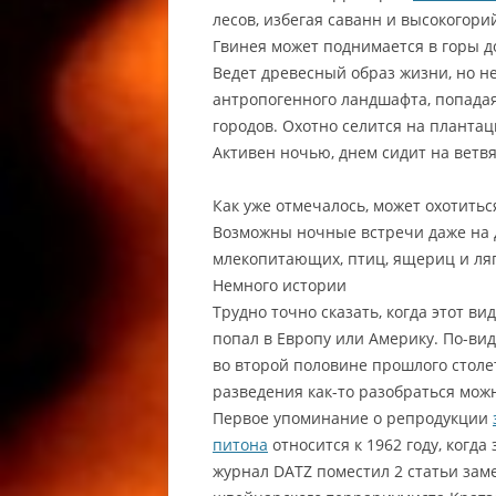
лесов, избегая саванн и высокогори
КОРМЛЕ
Гвинея может поднимается в горы до
КОРМЛЕ
Ведет древесный образ жизни, но не
ГЕККОН
антропогенного ландшафта, попадая
EUBLEPH
городов. Охотно селится на планта
LEOPARD
Активен ночью, днем сидит на ветвя
МОРФЫ 
Как уже отмечалось, может охотиться
ЛЕОПАР
Возможны ночные встречи даже на д
LEOPAR
млекопитающих, птиц, ящериц и ля
РАЗВЕД
Немного истории
РАЗВЕД
Трудно точно сказать, когда этот в
ГЕККОН
попал в Европу или Америку. По-ви
BREEDIN
во второй половине прошлого столет
MACULA
разведения как-то разобраться мож
Первое упоминание о репродукции
РЕСНИЧ
питона
относится к 1962 году, когд
РЕСНИТ
журнал DATZ поместил 2 статьи зам
/ РЕСН