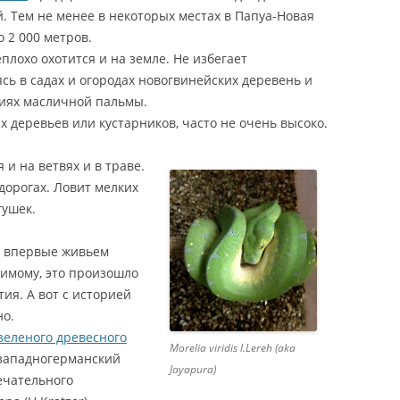
й. Тем не менее в некоторых местах в Папуа-Новая
НИЕ ЭУБЛЕФАРА /
 2 000 метров.
НИЕ ЛЕОПАРДОВЫХ
плохо охотится и на земле. Не избегает
ОВ / КОРМЛЕНИЕ
сь в садах и огородах новогвинейских деревень и
ARIS MACULARIUS /
циях масличной пальмы.
 GECKO FEEDING
х деревьев или кустарников, часто не очень высоко.
ЭУБЛЕФАРА / МОРФЫ
ЭУБЛЕФАР ПАТТЕРНЛЕСС /
 и на ветвях и в траве.
ДОВЫХ ГЕККОНОВ /
ЛЕОПАРДОВЫЙ ГЕККОН МОРФЫ
орогах. Ловит мелких
D GECKO MORPHS /
LEUCISTIC «MURPHY
гушек.
PATTERNLESS» / EUBLEPHARIS
ЕНИЕ ЭУБЛЕФАРОВ /
MACULARIUS «MURPHY
ЕНИЕ ЛЕОПАРДОВЫХ
ид впервые живьем
PATTERNLESS» MORPH /
ОВ / LEOPARD GECKO
димому, это произошло
LEUCISTIC «MURPHY
G / EUBLEPHARIS
ия. А вот с историей
PATTERNLESS» LEOPARD GECKO
RIUS BREEDING
но.
ЭУБЛЕФАР БЕЛЬ АЛЬБИНО /
зеленого древесного
Morelia viridis l.Lereh (aka
НЫЙ БАНАНОЕД /
ЛЕОПАРДОВЫЙ ГЕККОН МОРФЫ
а западногерманский
Jayapura)
ЧАТЫЙ БАНАНОЕД КИЕВ
BELL ALBINO / EUBLEPHARIS
ечательного
ИТЧАТЫЙ БАНАНОЕД
MACULARIUS BELL ALBINO