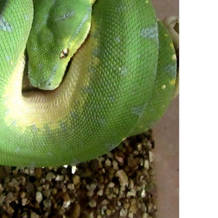
ПИТЬ
ЫЙ ПОЛОЗ КУПИТЬ /
ЫЙ ПОЛОЗ КУПИТЬ
ЕВ /
 МАИСОВЫЙ ПОЛОЗ
EV /
KIEV / PANTHEROPHIS
S КУПИТЬ КИЕВ /
ROPHIS GUTTATUS
KIEV
УПИТЬ
КОНИКС GHOST /
НСКИЙ
ХВОСТЫЙ ГЕККОН
УПИТЬ
GHOST / GHOST
CONYX CAUDICINCTUS /
AT TAILED GECKO
КОНИКС АМЕЛАНИСТИК /