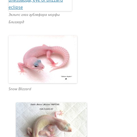
Эклипс глаз эублефара морфы
Близзард
Snow Blizzard