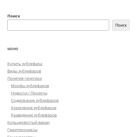
Поиск
Поиск
МЕНЮ
Купить эублефара
Виды эублефаров
Понятия генетики
Морфы эублефаров
Новости / Проекты
Содержание эублефаров
Кормление эублефаров
Разведение эублефаров
Кольцехвостый варан
Гемитекониксы
Гониурозавры