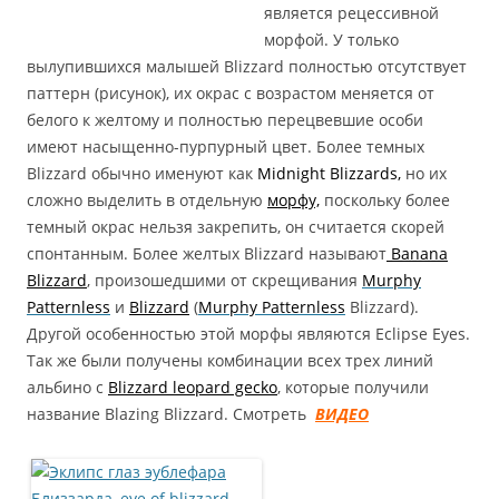
является рецессивной
морфой. У только
вылупившихся малышей Blizzard полностью отсутствует
паттерн (рисунок), их окрас с возрастом меняется от
белого к желтому и полностью перецвевшие особи
имеют насыщенно-пурпурный цвет. Более темных
Blizzard обычно именуют как
Midnight Blizzards,
но их
сложно выделить в отдельную
морфу,
поскольку более
темный окрас нельзя закрепить, он считается скорей
спонтанным. Более желтых Blizzard называют
Banana
Blizzard
, произошедшими от скрещивания
Murphy
Patternless
и
Blizzard
(
Murphy Patternless
Blizzard).
Другой особенностью этой морфы являются Eclipse Eyes.
Так же были получены комбинации всех трех линий
альбино с
Blizzard leopard gecko
, которые получили
название Blazing Blizzard. Смотреть
ВИДЕО