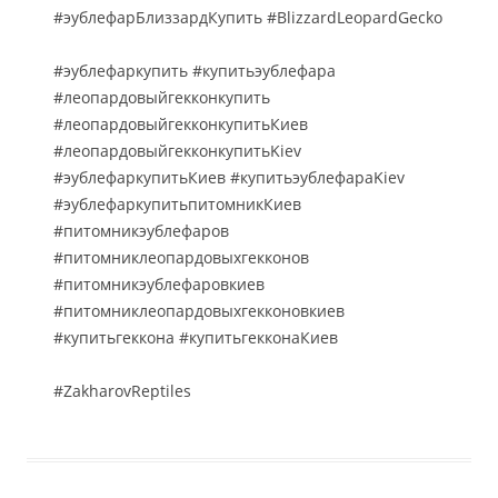
#эублефарБлиззардКупить #BlizzardLeopardGecko
#эублефаркупить #купитьэублефара
#леопардовыйгекконкупить
#леопардовыйгекконкупитьКиев
#леопардовыйгекконкупитьKiev
#эублефаркупитьКиев #купитьэублефараKiev
#эублефаркупитьпитомникКиев
#питомникэублефаров
#питомниклеопардовыхгекконов
#питомникэублефаровкиев
#питомниклеопардовыхгекконовкиев
#купитьгеккона #купитьгекконаКиев
#ZakharovReptiles