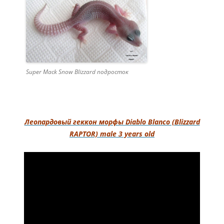
Super Mack Snow Blizzard подросток
Леопардовый геккон морфы Diablo Blanco (Blizzard
RAPTOR) male 3 years old