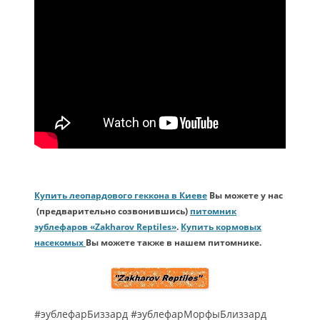
Купить леопардового геккона в Киеве
Вы можете у нас
(предварительно созвонившись)
питомник
эублефаров «Zakharov Reptiles»
.
Купить кормовых
насекомых
Вы можете также в нашем питомнике.
#эублефарБиззард #эублефарМорфыБлиззард