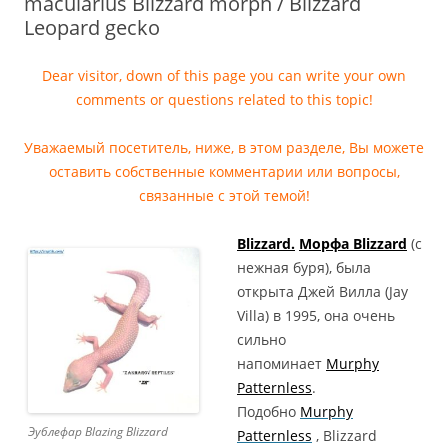
macularius Blizzard morph / Blizzard
Leopard gecko
Dear visitor, down of this page you can write your own
comments or questions related to this topic!
Уважаемый посетитель, ниже, в этом разделе, Вы можете
оставить собственные комментарии или вопросы,
связанные с этой темой!
Blizzard.
Морфа Blizzard
(с
нежная буря), была
открыта Джей Вилла (Jay
Villa) в 1995, она очень
сильно
напоминает
Murphy
Patternless
.
Подобно
Murphy
Эублефар Blazing Blizzard
Patternless
, Blizzard