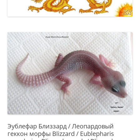
Эублефар Близзард / Леопардовый
геккон морфы Blizzard / Eublepharis