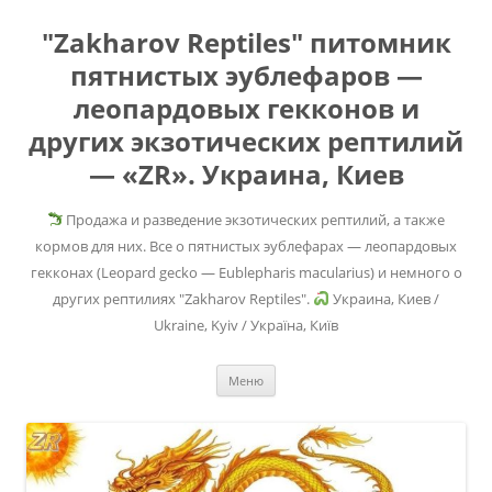
"Zakharov Reptiles" питомник
пятнистых эублефаров —
леопардовых гекконов и
других экзотических рептилий
— «ZR». Украина, Киев
Продажа и разведение экзотических рептилий, а также
кормов для них. Все о пятнистых эублефарах — леопардовых
гекконах (Leopard gecko — Eublepharis macularius) и немного о
других рептилиях "Zakharov Reptiles".
Украина, Киев /
Ukraine, Kyiv / Україна, Київ
Перейти
Меню
к
содержимому