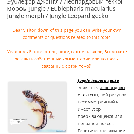
Эублефар Джангл / Леопардовый геккон
морфы Jungle / Eublepharis macularius
Jungle morph / Jungle Leopard gecko
Dear visitor, down of this page you can write your own
comments or questions related to this topic!
Уважаемый посетитель, ниже, в этом разделе, Вы можете
оставить собственные комментарии или вопросы,
связанные с этой темой!
Jungle leopard gecko
являются
леопардовы
е гекконы
, чей рисунок
несимметричный и
имеет узор
прерывающейся или
неполной полосы.
Генетическое влияние