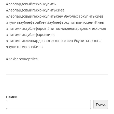
#леопардовыйгекконкупить
#леопардовыйгекконкупитьКиев
#леопардовыйгекконкупитьKiev #эублефаркупитьКиев
#купитьэублефараKiev #эублефаркупитьпитомникКиев
#питомникэублефаров #питомниклеопардовыхгекконов
#питомникэублефаровкиев
#питомниклеопардовыхгекконовкиев #купитьгеккона
#купитьгекконаКиев
#ZakharovReptiles
Поиск
Поиск