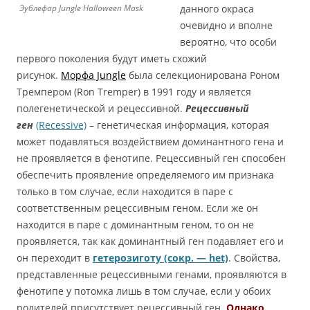
данного окраса
Эублефар Jungle Halloween Mask
очевидно и вполне
вероятно, что особи
первого поколения будут иметь схожий
рисунок.
Морфа Jungle
была селекционирована Роном
Тремпером (Ron Tremper) в 1991 году и является
полегенетической и рецессивной.
Рецессивный
ген
(Recessive)
– генетическая информация, которая
может подавляться воздействием доминантного гена и
не проявляется в фенотипе. Рецессивный ген способен
обеспечить проявление определяемого им признака
только в том случае, если находится в паре с
соответственным рецессивным геном. Если же он
находится в паре с доминантным геном, то он не
проявляется, так как доминантный ген подавляет его и
он переходит в
гетерозиготу (сокр. — het)
. Свойства,
представленные рецессивными генами, проявляются в
фенотипе у потомка лишь в том случае, если у обоих
родителей присутствует рецессивный ген.
Однако,