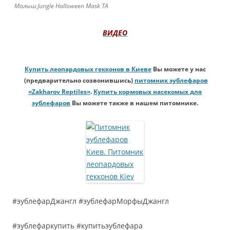
Малыш Jungle Halloween Mask ТА
ВИДЕО
Купить леопардовых гекконов в Киеве
Вы можете у нас
(предварительно созвонившись)
питомник эублефаров
«Zakharov Reptiles»
.
Купить кормовых насекомых для
эублефаров
Вы можете также в нашем питомнике.
#эублефарДжангл #эублефарМорфыДжангл
#эублефаркупить #купитьэублефара