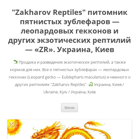
"Zakharov Reptiles" питомник
пятнистых эублефаров —
леопардовых гекконов и
других экзотических рептилий
— «ZR». Украина, Киев
Продажа и разведение экзотических рептилий, а также
кормов для них. Все о пятнистых эублефарах — леопардовых
гекконах (Leopard gecko — Eublepharis macularius) и немного о
других рептилиях "Zakharov Reptiles".
Украина, Киев /
Ukraine, Kyiv / Україна, Київ
Перейти
Меню
к
содержимому