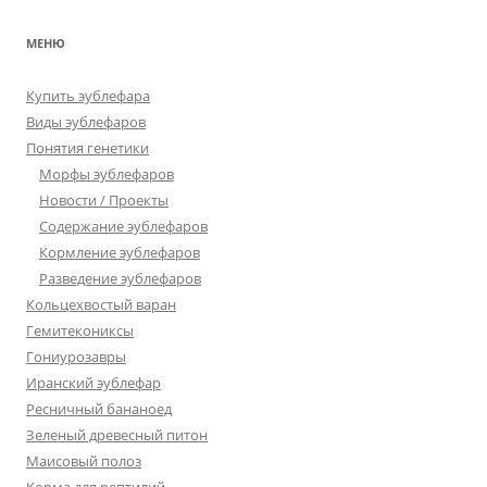
МЕНЮ
Купить эублефара
Виды эублефаров
Понятия генетики
Морфы эублефаров
Новости / Проекты
Содержание эублефаров
Кормление эублефаров
Разведение эублефаров
Кольцехвостый варан
Гемитекониксы
Гониурозавры
Иранский эублефар
Ресничный бананоед
Зеленый древесный питон
Маисовый полоз
Корма для рептилий