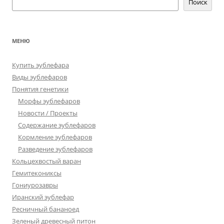
Поиск
МЕНЮ
Купить эублефара
Виды эублефаров
Понятия генетики
Морфы эублефаров
Новости / Проекты
Содержание эублефаров
Кормление эублефаров
Разведение эублефаров
Кольцехвостый варан
Гемитекониксы
Гониурозавры
Иранский эублефар
Ресничный бананоед
Зеленый древесный питон