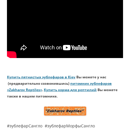
Купить пятнистых эублефаров в Kiev
Вы можете у нас
(предварительно созвонившись)
питомник эублефаров
«Zakharov Reptiles»
.
Купить корма для рептилий
Вы можете
также в нашем питомнике.
#эублефарСангло #эублефарМорфыСангло