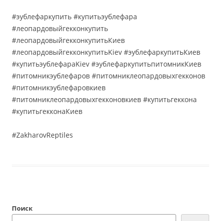
#эублефаркупить #купитьэублефара
#леопардовыйгекконкупить
#леопардовыйгекконкупитьКиев
#леопардовыйгекконкупитьKiev #эублефаркупитьКиев
#купитьэублефараKiev #эублефаркупитьпитомникКиев
#питомникэублефаров #питомниклеопардовыхгекконов
#питомникэублефаровкиев
#питомниклеопардовыхгекконовкиев #купитьгеккона
#купитьгекконаКиев
#ZakharovReptiles
Поиск