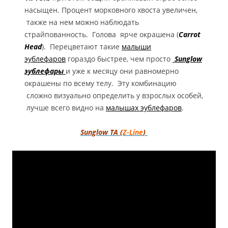
насыщен. Процент морковного хвоста увеличен,
также на нем можно наблюдать
страйпованность. Голова ярче окрашена (
Carrot
Hea
d
). Перецветают такие
малыши
эублефаров
гораздо быстрее, чем просто
Sunglow
эублефары
и уже к месяцу они равномерно
окрашены по всему телу. Эту комбинацию
сложно визуально определить у взрослых особей,
лучше всего видно на
малышах эублефаров
.
Sunglow TA (
Z-Line
)