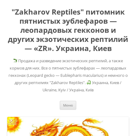
"Zakharov Reptiles" питомник
пятнистых эублефаров —
леопардовых гекконов и
других экзотических рептилий
— «ZR». Украина, Киев
Продажа и разведение экзотических рептилий, а также
кормов для них. Все о пятнистых эублефарах — леопардовых
гекконах (Leopard gecko — Eublepharis macularius) и немного о
других рептилиях "Zakharov Reptiles".
Украина, Киев /
Ukraine, Kyiv / Україна, Київ
Перейти
Меню
к
содержимому