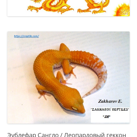
Эублефар Сангло / Леопардовый геккон