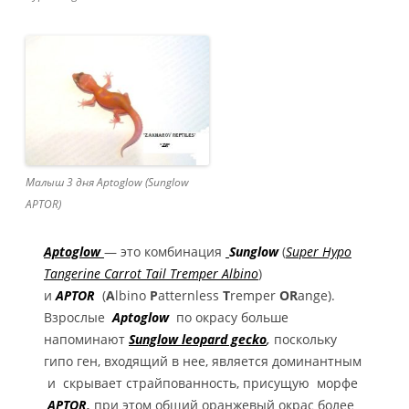
Малыш 3 дня Aptoglow (Sunglow
APTOR)
Aptoglow
— это комбинация
Sunglow
(
Super Hypo
Tangerine Carrot Tail Tremper Albino
)
и
APTOR
(
A
lbino
P
atternless
T
remper
OR
ange).
Взрослые
Aptoglow
по окрасу
больше
напоминают
Sunglow leopard gecko
,
поскольку
гипо ген, входящий в нее, является доминантным
и скрывает страйпованность, присущую морфе
APTOR
,
при этом общий оранжевый окрас более