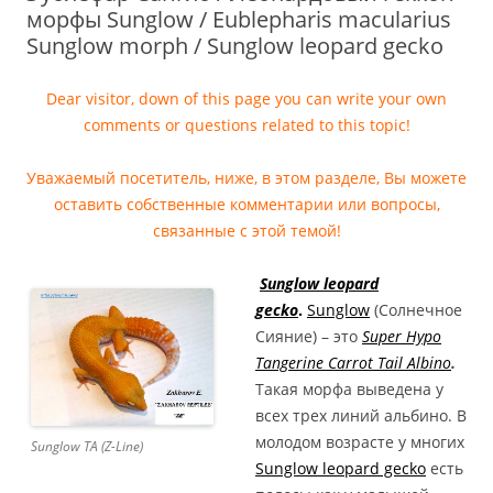
морфы Sunglow / Eublepharis macularius
Sunglow morph / Sunglow leopard gecko
Dear visitor, down of this page you can write your own
comments or questions related to this topic!
Уважаемый посетитель, ниже, в этом разделе, Вы можете
оставить собственные комментарии или вопросы,
связанные с этой
темой!
Sunglow leopard
gecko
.
Sunglow
(Солнечное
Сияние) – это
Super Hypo
Tangerine Carrot Tail Albino
.
Такая морфа выведена у
всех трех линий альбино. В
молодом возрасте у многих
Sunglow TA (Z-Line)
Sunglow leopard gecko
есть