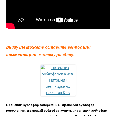
Внизу Вы можете оставить вопрос или
комментарии к этому разделу.
иранский эублефар содержание
,
иранский эублефар
кормление
,
иранский эублефар купить
,
иранский эублефар