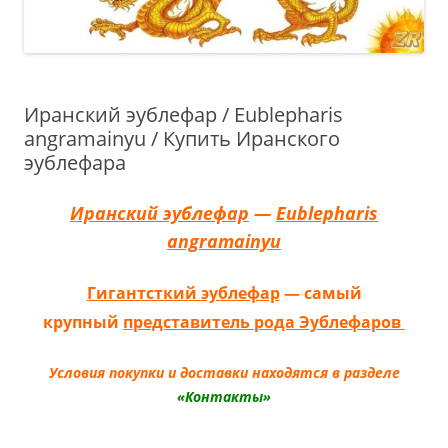
Иранский эублефар / Eublepharis
angramainyu / Купить Иранского
эублефара
Иранский эублефар
—
Eublepharis
angramainyu
Гигантсткий эублефар
— самый
крупный
представитель рода Эублефаров
Условия покупки и доставки находятся в разделе
«Контакты»