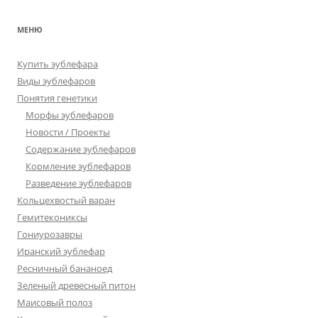
МЕНЮ
Купить эублефара
Виды эублефаров
Понятия генетики
Морфы эублефаров
Новости / Проекты
Содержание эублефаров
Кормление эублефаров
Разведение эублефаров
Кольцехвостый варан
Гемитекониксы
Гониурозавры
Иранский эублефар
Ресничный бананоед
Зеленый древесный питон
Маисовый полоз