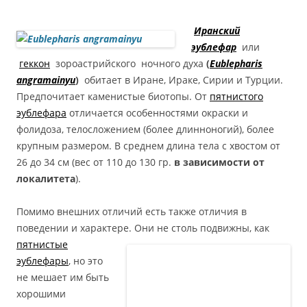
Иранский
эублефар
или
геккон
зороастрийского ночного духа
(
Eublepharis
angramainyu
)
обитает в Иране, Ираке, Сирии и Турции.
Предпочитает каменистые биотопы. От
пятнистого
эублефара
отличается особенностями окраски и
фолидоза, телосложением (более длинноногий), более
крупным размером. В среднем длина тела с хвостом от
26 до 34 см (вес от 110 до 130 гр.
в зависимости от
локалитета
).
Помимо внешних отличий есть также отличия в
поведении и характере.
Они не столь подвижны, как
пятнистые
эублефары
, но это
не мешает им быть
хорошими