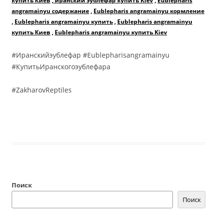
купить Киев
,
иранский эублефар купить Kiev
,
Eublepharis
angramainyu содержание
,
Eublepharis angramainyu кормление
,
Eublepharis angramainyu купить
,
Eublepharis angramainyu
купить Киев
,
Eublepharis angramainyu купить Kiev
#Иранскийэублефар #Eublepharisangramainyu
#КупитьИранскогоэублефара
#ZakharovReptiles
.
Поиск
Поиск