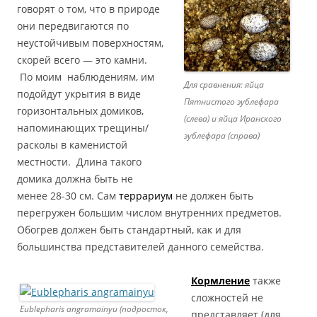
говорят о том, что в природе
они передвигаются по
неустойчивым поверхностям,
скорей всего — это камни.
По моим наблюдениям, им
Для сравнения: яйца
подойдут укрытия в виде
Пятнистого эублефара
горизонтальных домиков,
(слева) и яйца Иранского
напоминающих трещины/
эублефара (справа)
расколы в каменистой
местности. Длина такого
домика должна быть не
менее 28-30 см. Сам
террариум
не должен быть
перегружен большим числом внутренних предметов.
Обогрев должен быть стандартный, как и для
большинства представителей данного семейства.
Кормление
также
сложностей не
Eublepharis angramainyu (подросток,
представляет (для