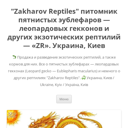
"Zakharov Reptiles" питомник
пятнистых эублефаров —
леопардовых гекконов и
других экзотических рептилий
— «ZR». Украина, Киев
Продажа и разведение экзотических рептилий, а также
кормов для них. Все о пятнистых эублефарах — леопардовых
гекконах (Leopard gecko — Eublepharis macularius) и немного о
других рептилиях "Zakharov Reptiles".
Украина, Киев /
Ukraine, Kyiv / Україна, Київ
Перейти
Меню
к
содержимому