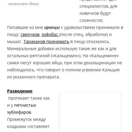
локалитет: Илам)
специалистов, для
новичков будут
сложности).
Попавшие ко мне
иранцы
с удовольствием принимали в
пищу:
сверчков
,
зофобас
(после спец. обработки) и
мышат.
Тараканов принимать
в пищу отказались.
Минеральные добавки использую такие же как и для
остальных рептилий («Кальцемин»). На «Кальцемине»
самки несут хорошие яйца, при этом декальцинации не
наблюдалось, что говорит о полном усвоении Кальция
из указанного препарата.
Разведение
протекает также как
и у
пятнистых
эублефаров
.
Промежуток между
кладками составляет