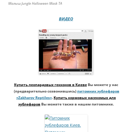
Малыш Jungle Halloween Mask ТА
ВИДЕО
Купить леопардовых гекконов в Киеве
Вы можете у нас
(предварительно созвонившись)
питомник эублефаров
«Zakharov Reptiles»
.
Купить кормовых насекомых для
эублефаров
Вы можете также в нашем питомнике.