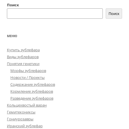
Поиск
Поиск
МЕНЮ
Купить эублефара
Виды эублефаров
Понятия генетики
Морфы эублефаров
Новости / Проекты
Содержание эублефаров
Кормление эублефаров
Разведение эублефаров
Кольцехвостый варан
Гемитекониксы
Гониурозавры
Иранский эублефар