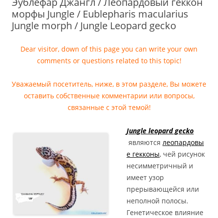
Эублефар Джангл / Леопардовый геккон
морфы Jungle / Eublepharis macularius
Jungle morph / Jungle Leopard gecko
Dear visitor, down of this page you can write your own
comments or questions related to this topic!
Уважаемый посетитель, ниже, в этом разделе, Вы можете
оставить собственные комментарии или вопросы,
связанные с этой темой!
Jungle leopard gecko
являются
леопардовы
е гекконы
, чей рисунок
несимметричный и
имеет узор
прерывающейся или
неполной полосы.
Генетическое влияние