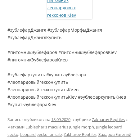
#эублефарДжангл #эублефарМорфыДжангл
#эублефарДжанглКупить
#питомникЭублефаров #питомникЭублефаровKiev
#питомникЭублефаровКиев
#эублефаркупить #купитьэублефара
#леопардовыйгекконкупить
#леопардовыйгекконкупитьКиев
#леопардовыйгекконкупитьKiev #эублефаркупитьКиев
#купитьэублефараKiev
Запись опубликована
18.09.2020
в рубрике
Zakharov Reptiles
с
метками
Eublepharis macularius Jungle morph
,
Jungle leopard
gecko
,
Leopard gecko for sale
,
Zakharov Reptiles
,
Захаров Евгений