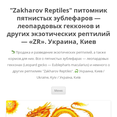
"Zakharov Reptiles" питомник
пятнистых эублефаров —
леопардовых гекконов и
других экзотических рептилий
— «ZR». Украина, Киев
Продажа и разведение экзотических рептилий, а также
кормов для них. Все о пятнистых эублефарах — леопардовых
гекконах (Leopard gecko — Eublepharis macularius) и немного о
других рептилиях "Zakharov Reptiles".
Украина, Киев /
Ukraine, Kyiv / Україна, Київ
Перейти
Меню
к
содержимому