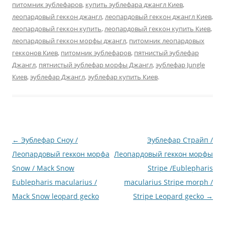
питомник эублефаров
,
купить эублефара джангл Киев
,
леопардовый геккон джангл
,
леопардовый геккон джангл Киев
,
леопардовый геккон купить
,
леопардовый геккон купить Киев
,
леопардовый геккон морфы джангл
,
питомник леопардовых
гекконов Киев
,
питомник эублефаров
,
пятнистый эублефар
Джангл
,
пятнистый эублефар морфы Джангл
,
эублефар Jungle
Киев
,
эублефар Джангл
,
эублефар купить Киев
.
Навигация
←
Эублефар Сноу /
Эублефар Страйп /
по
Леопардовый геккон морфа
Леопардовый геккон морфы
записям
Snow / Mack Snow
Stripe /Eublepharis
Eublepharis macularius /
macularius Stripe morph /
Mack Snow leopard gecko
Stripe Leopard gecko
→