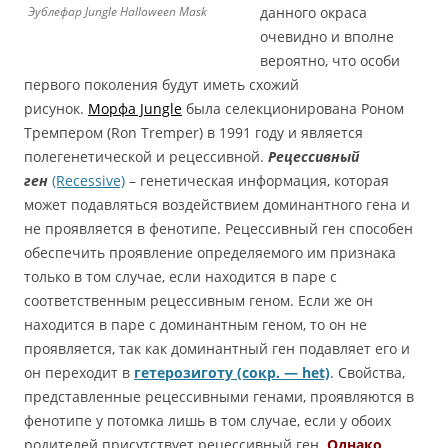
данного окраса
Эублефар Jungle Halloween Mask
очевидно и вполне
вероятно, что особи
первого поколения будут иметь схожий
рисунок.
Морфа Jungle
была селекционирована Роном
Тремпером (Ron Tremper) в 1991 году и является
полегенетической и рецессивной.
Рецессивный
ген
(Recessive)
– генетическая информация, которая
может подавляться воздействием доминантного гена и
не проявляется в фенотипе. Рецессивный ген способен
обеспечить проявление определяемого им признака
только в том случае, если находится в паре с
соответственным рецессивным геном. Если же он
находится в паре с доминантным геном, то он не
проявляется, так как доминантный ген подавляет его и
он переходит в
гетерозиготу (сокр. — het)
. Свойства,
представленные рецессивными генами, проявляются в
фенотипе у потомка лишь в том случае, если у обоих
родителей присутствует рецессивный ген.
Однако,