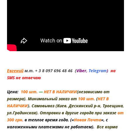
Евгений
м.т. + 3 8 097 696 48 46 (
Viber,
Telegram
)
на
SMS не отвечаю
Цена:
100 шт.
—
НЕТ В НАЛИЧИИ
(независимо от
размера). Минимальный заказ от
100 шт.
(
НЕТ В
НАЛИЧИИ
). Самовывоз (Киев. Деснянский р-н, Троещина,
ул.Градинская). Отправки в другие города при заказе
от
300 грн
.
в теплое время года. («
Новая Почта
«, с
наложенными
платежами не работаем).
Все корма