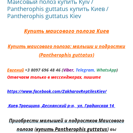
Маисовый полоз купить Kyiv /
Pantherophis guttatus купить Киев /
Pantherophis guttatus Kiev
Купить маисового полоза Киев
Купить маисового полоза: малыши и
подростки
(Pantherophis guttatus)
Евгений
+3 8097 696 48 46 (
Viber,
Telegram,
WhatsApp
)
Отвечаем только в мессенджерах, пишите
https://www.facebook.com/ZakharovReptilesKiev/
Киев,Троещина, Деснянский р-н, ул. Градинская 14
Приобрести малышей и подростков Маисового
полоза
(
купить Pantherophis guttatus
) вы