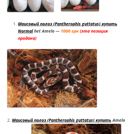
Маисовый полоз (Pantherophis guttatus) купить
Normal
het Amelo —
1000 грн
(эта
позиция
продана)
2.
Маисовый полоз (Pantherophis guttatus) купить
Amelo