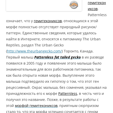
гемитекон
иксов
.
Patternless
означает, что у
гемитекониксов
, относящихся к этой
морфе полностью отсутствует природный рисунок/
паттерн. Единственные сведения, которые удалось
найти в Интернете, относятся к питомнику The Urban
Reptiles, раздел The Urban Gecko
(
http://www.theurbangecko.com/
) Торонто, Канада.
Первый малыш
Patternless fat tailed gecko
в их разводе
появился в 2005 году и появление этого малыша было
знаменательным для всех работников питомника, так
как была открыта новая морфа. Вылупление этого
малыша подтвердило их гипотезу о том, что этот ген
рецессивный. Окрас малыша, без сомнения, указывал на
принадлежность его к морфе
Patternless
, в честь чего и
получил это название. Позже, в результате работы с
этой
морфой гемитекониксов
, приятным сюрпризом
стало то, что эта морфа успешно сочетается с геном