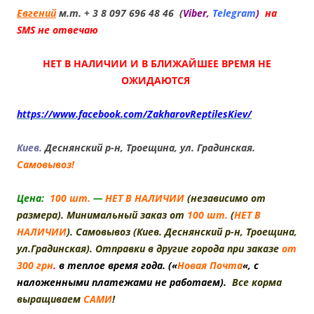
Евгений
м.т. + 3 8 097 696 48 46 (
Viber,
Telegram
)
на
SMS не отвечаю
НЕТ В НАЛИЧИИ И В БЛИЖАЙШЕЕ ВРЕМЯ НЕ
ОЖИДАЮТСЯ
https://www.facebook.com/ZakharovReptilesKiev/
Киев.
Деснянский р-н, Троещина, ул. Градинская.
Самовывоз!
Цена:
100 шт.
—
НЕТ В НАЛИЧИИ
(независимо от
размера). Минимальный заказ от
100 шт.
(
НЕТ В
НАЛИЧИИ
). Самовывоз (Киев. Деснянский р-н, Троещина,
ул.Градинская). Отправки в другие города
при заказе
от
300 грн
.
в теплое время года. («
Новая Почта
«, с
наложенными платежами не работаем).
Все корма
выращиваем
САМИ
!