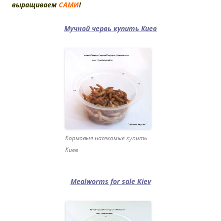
выращиваем
САМИ
!
Мучной червь купить Киев
Кормовые насекомые купить
Киев
Mealworms for sale Kiev