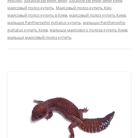
Reptiles
,
Захаров Евгений змеи
,
Захаров Евгений змеи Киев
,
маисовый полоз купить
,
Маисовый полоз купить Kiev
,
маисовый полоз купить в Киев
,
маисовый полоз купить Киев
,
малыши Pantherophis guttatus купить
,
малыши Pantherophis
guttatus купить Киев
,
малыши маисового полоза купить Киев
,
малыши маисовый полоз купить
.