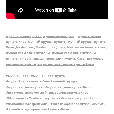
мучной червь купить
,
мучной червь цена
,
мучной червь
купить Киев
,
мучной хрущак купить
,
мучной хрущак купить
Киев
,
Mealworms
,
Mealworms купить
,
Mealworms купить Киев
,
живой корм для рептилий
,
живой корм для рептилий
купить
,
живой корм для рептилий купить Киев
,
кормовые
насекомые купить
,
кормовые насекомые купить Киев
#мучнойчервь #мучнойчервькуить
#мучнойчервькупитьКиев #мучнойхрущак
#мучнойхрущаккупить #мучнойхрущаккупитьКиев
#коромовыенасекомые #кормовыенасекомыеКиев
#Mealworms #Mealwormsкупить #MealwormsкупитьКиев
#живойкормдлярептилий #живойкормдлярептилийкупить
#живойкормдлярептилийкупитьКиев