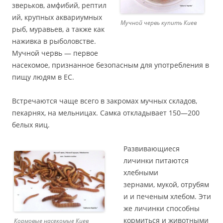
зверьков, амфибий, рептил
ий, крупных аквариумных
Мучной червь купить Киев
рыб, муравьев, а также как
наживка в рыболовстве.
Мучной червь — первое
насекомое, признанное безопасным для употребления в
пищу людям в ЕС.
Встречаются чаще всего в закромах мучных складов,
пекарнях, на мельницах. Самка откладывает 150—200
белых яиц.
Развивающиеся
личинки питаются
хлебными
зернами, мукой, отрубям
и и печеным хлебом. Эти
же личинки способны
кормиться и животными
Кормовые насекомые Киев