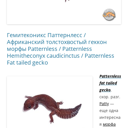
Гемитеконикс Паттернлесс /
Африканский толстохвостый геккон
морфы Patternless / Patternless
Hemitheconyx caudicinctus / Patternless
Fat tailed gecko
Patternless
fat tailed
gecko
,
скор. разг.
Patty
—
еще одна
интересна
я
морфа