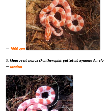
—
1900 грн
3.
Маисовый полоз (Pantherophis guttatus) купить Amelo
—
продан