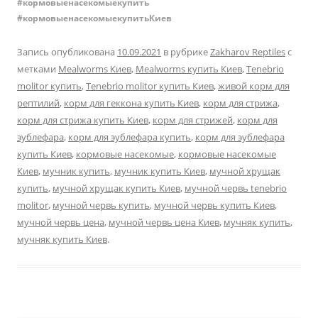
#кормовыенасекомыекупить
#кормовыенасекомыекупитьКиев
Запись опубликована
10.09.2021
в рубрике
Zakharov Reptiles
с
метками
Mealworms Киев
,
Mealworms купить Киев
,
Tenebrio
molitor купить
,
Tenebrio molitor купить Киев
,
живой корм для
рептилий
,
корм для геккона купить Киев
,
корм для стрижа
,
корм для стрижа купить Киев
,
корм для стрижей
,
корм для
эублефара
,
корм для эублефара купить
,
корм для эублефара
купить Киев
,
кормовые насекомые
,
кормовые насекомые
Киев
,
мучник купить
,
мучник купить Киев
,
мучной хрущак
купить
,
мучной хрущак купить Киев
,
мучной червь tenebrio
molitor
,
мучной червь купить
,
мучной червь купить Киев
,
мучной червь цена
,
мучной червь цена Киев
,
мучняк купить
,
мучняк купить Киев
.