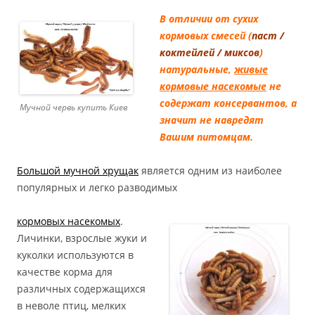
В отличии от сухих
кормовых смесей (
паст /
коктейлей / миксов
)
натуральные,
живые
кормовые насекомые
не
содержат консервантов, а
Мучной червь купить Киев
значит не навредят
Вашим питомцам.
Большой мучной хрущак
является одним из наиболее
популярных и легко разводимых
кормовых насекомых
.
Личинки, взрослые жуки и
куколки используются в
качестве корма для
различных содержащихся
в неволе птиц, мелких