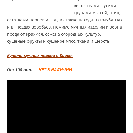
веществами: сухими
трупами мышей, птиц,
остатками перьев и т. д.; их также находят в голубятнях
и в гнёздах воробьёв. Помимо мучных изделий и зерна
поедают крахмал, семена огородных культур,
сушёные фрукты и сушёное мясо, ткани и шерсть.
Купить мучных червей в Киеве:
От 100 шт. —
НЕТ В НАЛИЧИИ