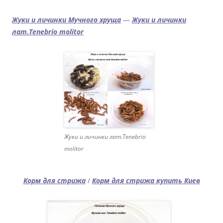
Жуки и личинки Мучного хруща
—
Жуки и личинки
лат.
Tenebrio
molitor
Жуки и личинки лат.Tenebrio
molitor
Корм для стрижа
/
Корм для стрижа купить Киев