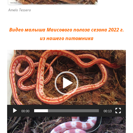
Amelo Tessera
Видео малыша Маисового полоза сезона 2022 г.
из нашего питомника
Видеоплеер
00:00
00:13
Видеоплеер