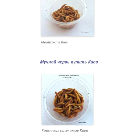
Mealworms Kiev
Мучной червь купить Киев
Кормовые насекомые Киев