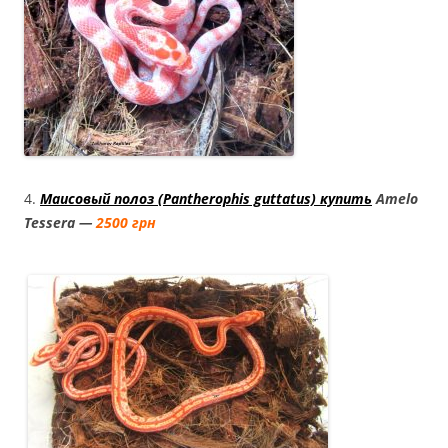
4.
Маисовый полоз (Pantherophis guttatus) купить
Amelo
Tessera —
2500 грн