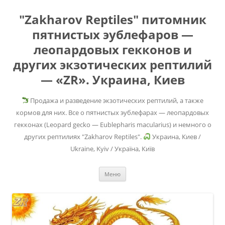
"Zakharov Reptiles" питомник
пятнистых эублефаров —
леопардовых гекконов и
других экзотических рептилий
— «ZR». Украина, Киев
Продажа и разведение экзотических рептилий, а также
кормов для них. Все о пятнистых эублефарах — леопардовых
гекконах (Leopard gecko — Eublepharis macularius) и немного о
других рептилиях "Zakharov Reptiles".
Украина, Киев /
Ukraine, Kyiv / Україна, Київ
Перейти
Меню
к
содержимому