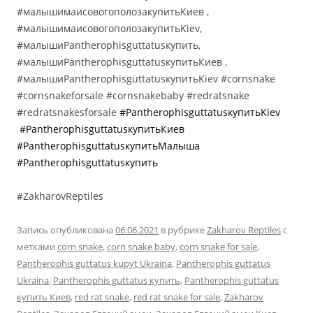
#малышимаисовогополозакупитьКиев ,
#малышимаисовогополозакупитьKiev,
#малышиPantherophisguttatusкупить,
#малышиPantherophisguttatusкупитьКиев ,
#малышиPantherophisguttatusкупитьKiev #cornsnake
#cornsnakeforsale #cornsnakebaby #redratsnake
#redratsnakesforsale
#Pantherophisguttatus
купитьKiev
#Pantherophisguttatus
купить
Киев
#Pantherophisguttatus
купить
Малыша
#Pantherophisguttatus
купить
#ZakharovReptiles
Запись опубликована
06.06.2021
в рубрике
Zakharov Reptiles
с
метками
corn snake
,
corn snake baby
,
corn snake for sale
,
Pantherophis guttatus kupyt Ukraina
,
Pantherophis guttatus
Ukraina
,
Pantherophis guttatus купить
,
Pantherophis guttatus
купить Киев
,
red rat snake
,
red rat snake for sale
,
Zakharov