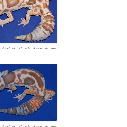
OREO / OREO
CONYX CAUDICINCTUS /
T TAILED GECKO
КОНИКС ПАТТЕРНЛЕСС /
НСКИЙ
ХВОСТЫЙ ГЕККОН
t Amel Fat Tail Gecko «Geckosetc.com»
PATTERNLESS /
LESS HEMITHECONYX
NCTUS / PATTERNLESS
LED GECKO
ХВОСТЫЙ ВАРАН /
S ACANTHURUS / КУПИТЬ
/ КУПИТЬ VARANUS
URUS / ПРОДАМ
S ACANTHURUS /
АНИЕ VARANUS
URUS
t Amel Fat Tail Gecko «Geckosetc.com»