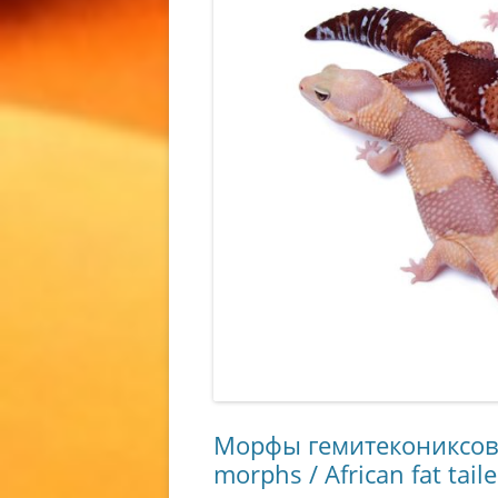
КУПИТЬ 
СОДЕРЖ
СОДЕРЖ
ГЕККОНА
ВИДЫ Э
(EUBLEP
ЭУБЛЕФ
ЭУБЛЕФ
ГЕККОН
/ EUBLE
ANGRAM
Морфы гемитекониксов 
morphs / African fat tai