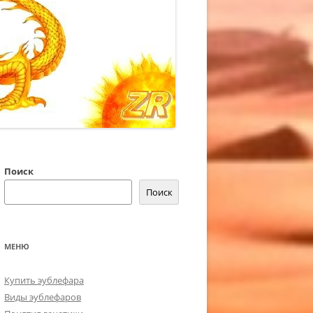
Поиск
Поиск
МЕНЮ
Купить эублефара
Виды эублефаров