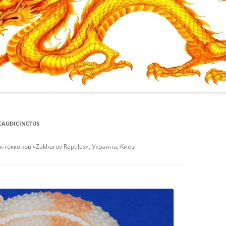
ИТЬ
/
ИТЬ /
CAUDICINCTUS
КИЕВ
екконов «Zakharov Reptiles», Украина, Киев
ИТЬ