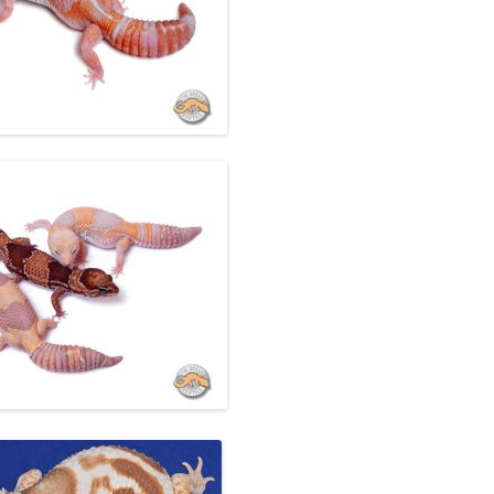
T TAILED GECKO
КОНИКС ЗУЛУ /
НСКИЙ
ХВОСТЫЙ ГЕККОН ZULU
HEMITHECONYX
NCTUS / ZULU FAT TAILED
КОНИКС КАРАМЕЛЬ
О / АФРИКАНСКИЙ
ХВОСТЫЙ ГЕККОН
 ALBINO / CARAMEL
 HEMITHECONYX
NCTUS / CARAMEL
FAT TAILED GECKO
КОНИКС ОРЕО /
НСКИЙ
ХВОСТЫЙ ГЕККОН