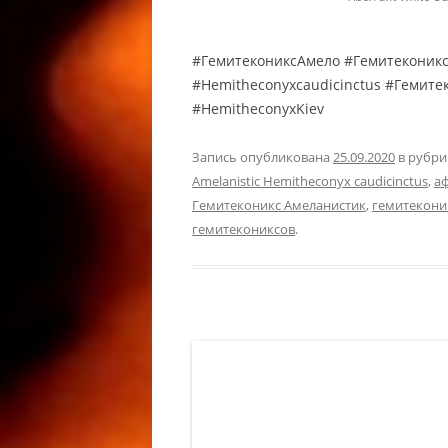
КОРМЛЕ
КОРМЛЕ
#ГемитекониксАмело #Гемитеконикс
ГЕККОН
#Hemitheconyxcaudicinctus #Гемит
EUBLEPH
#HemitheconyxKiev
LEOPARD
Запись опубликована
25.09.2020
в рубр
МОРФЫ 
Amelanistic Hemitheconyx caudicinctus
,
аф
ЛЕОПАР
Гемитеконикс Амеланистик
,
гемитекони
LEOPAR
гемитекониксов
.
РАЗВЕД
РАЗВЕД
ГЕККОН
BREEDIN
MACULA
РЕСНИЧ
РЕСНИТ
/ РЕСН