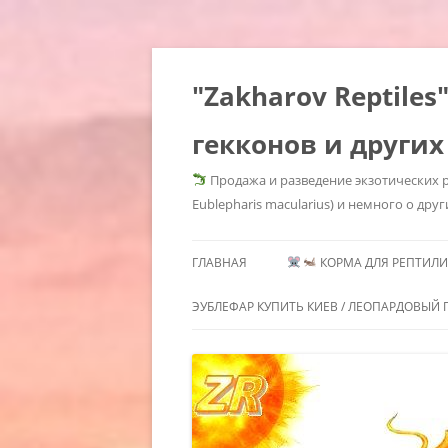
"Zakharov Reptil
гекконов и других
Продажа и разведение экзотических р
Eublepharis macularius) и немного о друг
ГЛАВНАЯ
КОРМА ДЛЯ РЕПТИЛИЙ
КОРМОВЫЕ КРЫСЫ КУПИ
ЭУБЛЕФАР КУПИТЬ КИЕВ / ЛЕОПАРДОВЫЙ Г
КОРМОВЫЕ КРЫСЫ КУП
ГЕМИТЕКОНИКСЫ /
МОРФЫ 
КИЕВ / КОРМОВЫЕ КРЫСЫ
СОДЕРЖАНИЕ
HEMITHE
ЗАМОРОЗКА КУПИТЬ /
ГЕМИТЕКОНИКСОВ /
MORPHS 
КОРМОВЫЕ ГРЫЗУНЫ KIEV
HEMITHECONYX CAUDICINCTUS /
GECKOS
КОРМОВЫЕ МЫШИ КУПИ
AFRICAN FAT TAILED GECKO /