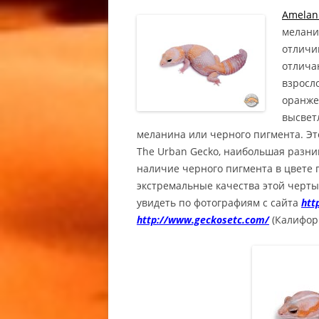
АФРИКА
Amelani
ТОЛСТО
мелани
МОРФЫ A
отличии
AMELANI
отлича
CAUDICI
взросл
TAILED 
оранже
высвет
ГЕМИТЕК
меланина или черного пигмента. Эт
АФРИКА
The Urban Gecko, наибольшая разни
ТОЛСТО
наличие черного пигмента в цвете г
OUT / W
экстремальные качества этой черт
CAUDICI
увидеть по фотографиям с сайта
htt
TAILED 
http://www.geckosetc.com/
(Калифор
ГЕМИТЕ
АФРИКА
ТОЛСТО
МОРФЫ 
HEMITHE