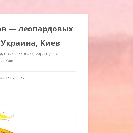
ров — леопардовых
 Украина, Киев
ардовых гекконах (Leopard gecko —
на, Київ
Е КУПИТЬ КИЕВ