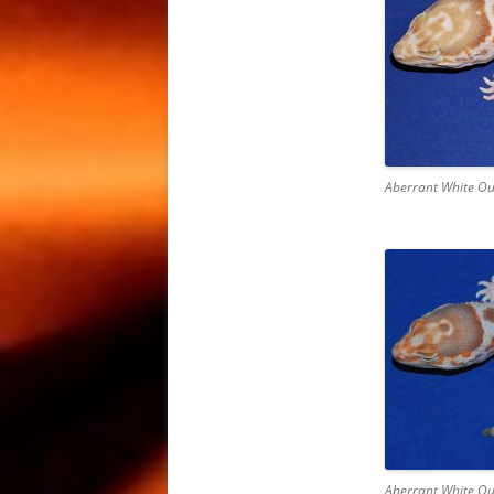
МОРФЫ 
HEMITHE
OREO FA
ГЕМИТЕ
АФРИКА
ТОЛСТО
Aberrant White Ou
МОРФЫ 
PATTERN
CAUDICI
FAT TAI
КОЛЬЦЕ
VARANU
ВАРАНА 
ACANTH
VARANU
СОДЕРЖ
ACANTH
Aberrant White Ou