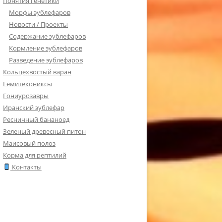
Понятия генетики
Морфы эублефаров
Новости / Проекты
Содержание эублефаров
Кормление эублефаров
Разведение эублефаров
Кольцехвостый варан
Гемитекониксы
Гониурозавры
Иранский эублефар
Ресничный бананоед
Зеленый древесный питон
Маисовый полоз
Корма для рептилий
Контакты