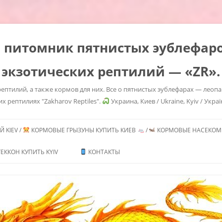
es" питомник пятнистых эублефа
 экзотических рептилий — «ZR».
ептилий, а также кормов для них. Все о пятнистых эублефарах — леоп
их рептилиях "Zakharov Reptiles".
Украина, Киев / Ukraine, Kyiv / Украї
Перейти
к
 KIEV /
КОРМОВЫЕ ГРЫЗУНЫ КУПИТЬ КИЕВ
/
КОРМОВЫЕ НАСЕКОМЫ
содержимому
ТЬ /
ЕККОН КУПИТЬ KYIV
КОНТАКТЫ
ИТЬ
ГЕМИТЕКОНИКСОВ /
CONYX CAUDICINCTUS
/ AFRICAN FAT TAILED
 MORPHS
ТЬ /