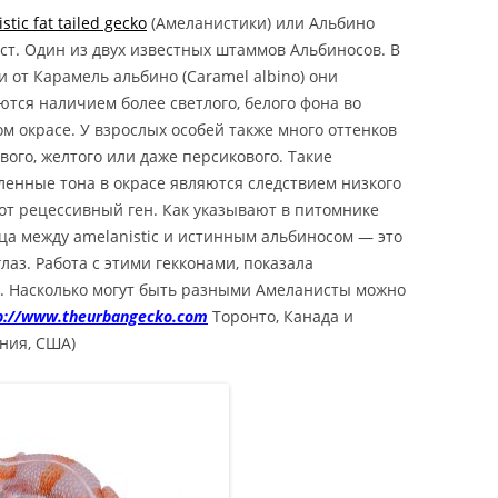
НСКИЙ
stic fat tailed gecko
(Амеланистики) или Альбино
ХВОСТЫЙ ГЕККОН
ст. Один из двух известных штаммов Альбиносов. В
MELANISTIC /
 от Карамель альбино (Caramel albino) они
STIC HEMITHECONYX
ются наличием более светлого, белого фона во
NCTUS / AMELANISTIC FAT
ом окрасе. У взрослых особей также много оттенков
GECKO
вого, желтого или даже персикового. Такие
ленные тона в окрасе являются следствием низкого
ОНИКС ВАЙТ АУТ /
от рецессивный ген. Как указывают в питомнике
НСКИЙ
ца между amelanistic и истинным альбиносом — это
ХВОСТЫЙ ГЕККОН WHITE
лаз. Работа с этими гекконами, показала
HITE OUT HEMITHECONYX
ы. Насколько могут быть разными Амеланисты можно
NCTUS / WHITE OUT FAT
p://www.theurbangecko.com
Торонто, Канада и
GECKO
ния, США)
КОНИКС ЗЕРО /
НСКИЙ
ХВОСТЫЙ ГЕККОН
ZERO / ZERO
CONYX CAUDICINCTUS /