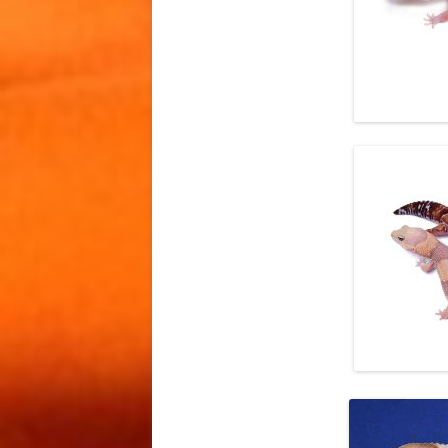
ZERO FA
ГЕМИТЕ
АФРИКА
ТОЛСТО
/ ZULU 
CAUDICI
GECKO
ГЕМИТЕ
АЛЬБИН
ТОЛСТО
CARAMEL
ALBINO
CAUDICI
ALBINO 
ГЕМИТЕ
АФРИКА
ТОЛСТО