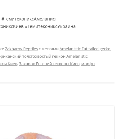
НИЕ ЭУБЛЕФАРА /
НИЕ ЛЕОПАРДОВЫХ
 #гемитекониксАмеланист
ОВ / КОРМЛЕНИЕ
екониксКиев #ГемитекониксУкраина
ARIS MACULARIUS /
 GECKO FEEDING
ике
Zakharov Reptiles
с метками
Amelanistic Fat tailed gecko
,
ЭУБЛЕФАРА / МОРФЫ
ЭУБЛЕФАР ПАТТЕРНЛЕСС /
риканский толстохвостый геккон Amelanistic
,
ДОВЫХ ГЕККОНОВ /
ЛЕОПАРДОВЫЙ ГЕККОН МОРФЫ
ксы Киев
,
Захаров Евгений гекконы Киев
,
морфы
D GECKO MORPHS /
LEUCISTIC «MURPHY
PATTERNLESS» / EUBLEPHARIS
ЕНИЕ ЭУБЛЕФАРОВ /
MACULARIUS «MURPHY
ЕНИЕ ЛЕОПАРДОВЫХ
PATTERNLESS» MORPH /
ОВ / LEOPARD GECKO
LEUCISTIC «MURPHY
G / EUBLEPHARIS
PATTERNLESS» LEOPARD GECKO
RIUS BREEDING
ЭУБЛЕФАР БЕЛЬ АЛЬБИНО /
НЫЙ БАНАНОЕД /
ЛЕОПАРДОВЫЙ ГЕККОН МОРФЫ
ЧАТЫЙ БАНАНОЕД КИЕВ
BELL ALBINO / EUBLEPHARIS
ИТЧАТЫЙ БАНАНОЕД
MACULARIUS BELL ALBINO