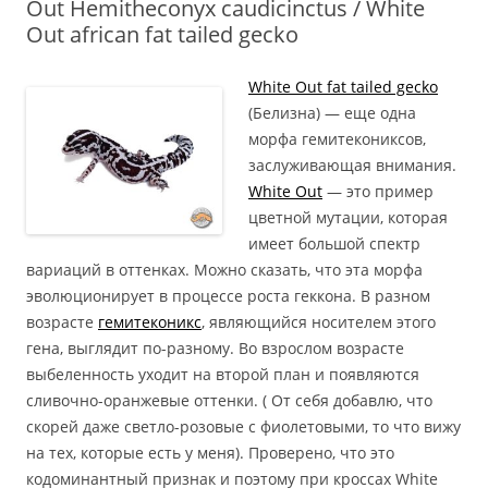
Out Hemitheconyx caudicinctus / White
Out african fat tailed gecko
White Out fat tailed gecko
(Белизна) — еще одна
морфа гемитекониксов,
заслуживающая внимания.
White Out
— это пример
цветной мутации, которая
имеет большой спектр
вариаций в оттенках. Можно сказать, что эта морфа
эволюционирует в процессе роста геккона. В разном
возрасте
гемитеконикс
, являющийся носителем этого
гена, выглядит по-разному. Во взрослом возрасте
выбеленность уходит на второй план и появляются
сливочно-оранжевые оттенки. ( От себя добавлю, что
скорей даже светло-розовые с фиолетовыми, то что вижу
на тех, которые есть у меня). Проверено, что это
кодоминантный признак и поэтому при кроссах White