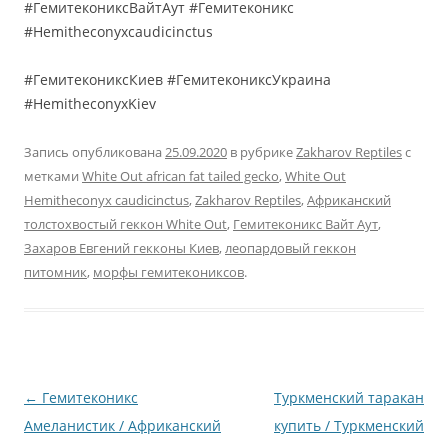
#ГемитекониксВайтАут #Гемитеконикс
#Hemitheconyxcaudicinctus
#ГемитекониксКиев #ГемитекониксУкраина
#HemitheconyxKiev
Запись опубликована
25.09.2020
в рубрике
Zakharov Reptiles
с
метками
White Out african fat tailed gecko
,
White Out
Hemitheconyx caudicinctus
,
Zakharov Reptiles
,
Африканский
толстохвостый геккон White Out
,
Гемитеконикс Вайт Аут
,
Захаров Евгений гекконы Киев
,
леопардовый геккон
питомник
,
морфы гемитекониксов
.
Навигация
←
Гемитеконикс
Туркменский таракан
по
Амеланистик / Африканский
купить / Туркменский