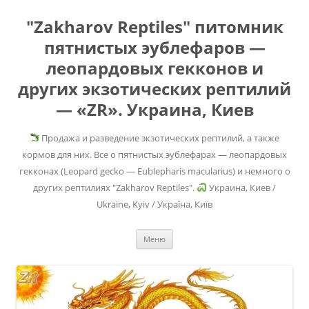
"Zakharov Reptiles" питомник
пятнистых эублефаров —
леопардовых гекконов и
других экзотических рептилий
— «ZR». Украина, Киев
Продажа и разведение экзотических рептилий, а также
кормов для них. Все о пятнистых эублефарах — леопардовых
гекконах (Leopard gecko — Eublepharis macularius) и немного о
других рептилиях "Zakharov Reptiles".
Украина, Киев /
Ukraine, Kyiv / Україна, Київ
Перейти
Меню
к
содержимому