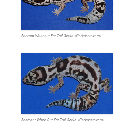
Aberant Whiteout Fat Tail Gecko «Geckosetc.com»
Aberrant White Out Fat Tail Gecko «Geckosetc.com»