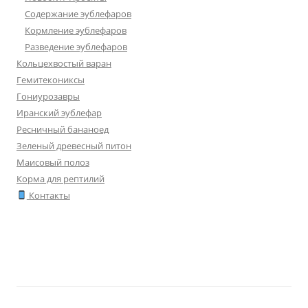
Содержание эублефаров
Кормление эублефаров
Разведение эублефаров
Кольцехвостый варан
Гемитекониксы
Гониурозавры
Иранский эублефар
Ресничный бананоед
Зеленый древесный питон
Маисовый полоз
Корма для рептилий
Контакты