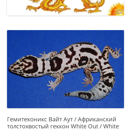
Гемитеконикс Вайт Аут / Африканский
толстохвостый геккон White Out / White