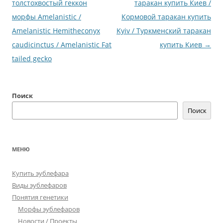
записям
толстохвостый геккон
таракан купить Киев /
морфы Amelanistic /
Кормовой таракан купить
Amelanistic Hemitheconyx
Kyiv / Туркменский таракан
caudicinctus / Amelanistic Fat
купить Киев
→
tailed gecko
Поиск
Поиск
МЕНЮ
Купить эублефара
Виды эублефаров
Понятия генетики
Морфы эублефаров
Новости / Проекты