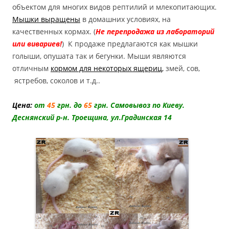
объектом для многих видов рептилий и млекопитающих.
Мышки выращены
в домашних условиях, на
качественных кормах. (
Не перепродажа из лабораторий
или вивариев!
) К продаже предлагаются как мышки
голыши, опушата так и бегунки. Мыши являются
отличным
кормом для некоторых ящериц
,
змей, сов,
ястребов, соколов и т.д..
Цена:
от
45
грн. до
65
грн. Самовывоз по Киеву.
Деснянский р-н. Троещина, ул.Градинская 14