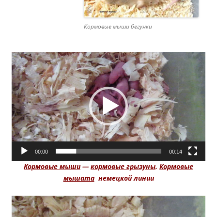
Кормовые мыши бегунки
00:00
00:14
Кормовые мыши
—
кормовые грызуны
.
Кормовые
мышата
немецкой линии
Видеоплеер