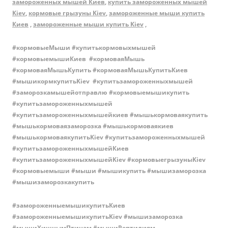
замороженных мышей Киев
,
купить замороженных мышей
Kiev
,
кормовые грызуны Kiev
,
замороженные мыши купить
Киев
,
замороженные мыши купить Kiev
,
#кормовыеМыши #купитькормовыхмышей
#кормовыемышиКиев #кормоваяМышь
#кормоваяМышьКупить #кормоваяМышьКупитьКиев
#мышикормкупитьKiev #купитьзамороженныхмышей
#заморозкамышейотправлю #кормовыемышикупить
#купитьзамороженныхмышей
#купитьзамороженныхмышейкиев #мышькормоваякупить
#мышькормоваязаморозка #мышькормоваякиев
#мышькормоваякупитьKiev #купитьзамороженныхмышей
#купитьзамороженныхмышейКиев
#купитьзамороженныхмышейKiev #
кормовыегрызуныKiev
#кормовыемыши #мыши #мышикупить #мышизаморозка
#мышизаморозкакупить
#замороженныемышикупитьКиев
#замороженныемышикупитьKiev #мышизаморозка
#мышиХищнымПтицам #мышиРептилиям