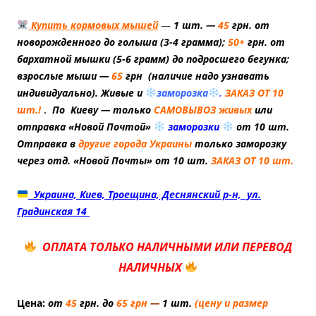
Купить кормовых мышей
—
1 шт. —
45
грн. от
новорожденного до голыша (3-4 грамма);
50+
грн. от
бархатной мышки (5-6 грамм) до подросшего бегунка;
взрослые мыши —
65
грн (наличие надо узнавать
индивидуально). Живые и
заморозка
.
ЗАКАЗ ОТ 10
шт.!
.
По Киеву — только
САМОВЫВОЗ живых
или
отправка «Новой Почтой»
заморозки
от 10 шт.
Отправка в
другие города Украины
только заморозку
через отд. «
Новой Почты» от 10 шт.
ЗАКАЗ ОТ 10 шт.
Украина, Киев, Троещина, Деснянский р-н, ул.
Градинская 14
ОПЛАТА ТОЛЬКО НАЛИЧНЫМИ ИЛИ ПЕРЕВОД
НАЛИЧНЫХ
Цена:
от
45
грн
.
до
65 грн
—
1 шт.
(цену и размер