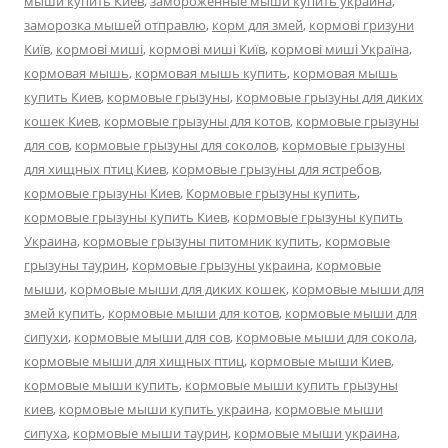
мыши купить Киев
,
замороженные мыши купить украина
,
заморозка мышей отправлю
,
корм для змей
,
кормові гризуни
Київ
,
кормові миші
,
кормові миші Київ
,
кормові миші Україна
,
кормовая мышь
,
кормовая мышь купить
,
кормовая мышь
купить Киев
,
кормовые грызуны
,
кормовые грызуны для диких
кошек Киев
,
кормовые грызуны для котов
,
кормовые грызуны
для сов
,
кормовые грызуны для соколов
,
кормовые грызуны
для хищных птиц Киев
,
кормовые грызуны для ястребов
,
кормовые грызуны Киев
,
Кормовые грызуны купить
,
кормовые грызуны купить Киев
,
кормовые грызуны купить
Украина
,
кормовые грызуны питомник купить
,
кормовые
грызуны таурин
,
кормовые грызуны украина
,
кормовые
мыши
,
кормовые мыши для диких кошек
,
кормовые мыши для
змей купить
,
кормовые мыши для котов
,
кормовые мыши для
сипухи
,
кормовые мыши для сов
,
кормовые мыши для сокола
,
кормовые мыши для хищных птиц
,
кормовые мыши Киев
,
кормовые мыши купить
,
кормовые мыши купить грызуны
киев
,
кормовые мыши купить украина
,
кормовые мыши
сипуха
,
кормовые мыши таурин
,
кормовые мыши украина
,