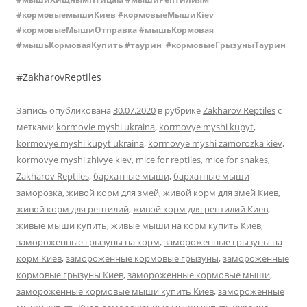
#кормовыемышиКиев #кормовыеМышиKiev
#кормовыеМышиОтправка #мышьКормовая
#мышьКормоваяКупить #таурин #кормовыеГрызуныТаурин
#ZakharovReptiles
Запись опубликована
30.07.2020
в рубрике
Zakharov Reptiles
с
метками
kormovie myshi ukraina
,
kormovye myshi kupyt
,
kormovye myshi kupyt ukraina
,
kormovye myshi zamorozka kiev
,
kormovye myshi zhivye kiev
,
mice for reptiles
,
mice for snakes
,
Zakharov Reptiles
,
бархатные мыши
,
бархатные мыши
заморозка
,
живой корм для змей
,
живой корм для змей Киев
,
живой корм для рептилий
,
живой корм для рептилий Киев
,
живые мыши купить
,
живые мыши на корм купить Киев
,
замороженные грызуны на корм
,
замороженные грызуны на
корм Киев
,
замороженные кормовые грызуны
,
замороженные
кормовые грызуны Киев
,
замороженные кормовые мыши
,
замороженные кормовые мыши купить Киев
,
замороженные