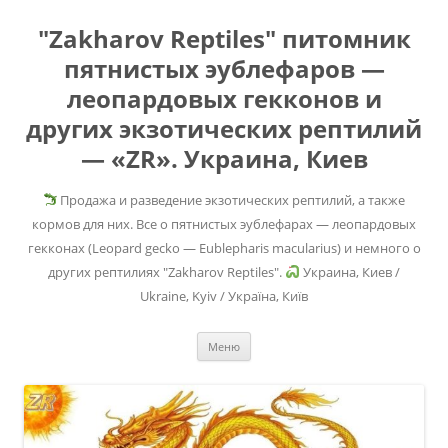
"Zakharov Reptiles" питомник
пятнистых эублефаров —
леопардовых гекконов и
других экзотических рептилий
— «ZR». Украина, Киев
Продажа и разведение экзотических рептилий, а также
кормов для них. Все о пятнистых эублефарах — леопардовых
гекконах (Leopard gecko — Eublepharis macularius) и немного о
других рептилиях "Zakharov Reptiles".
Украина, Киев /
Ukraine, Kyiv / Україна, Київ
Перейти
Меню
к
содержимому