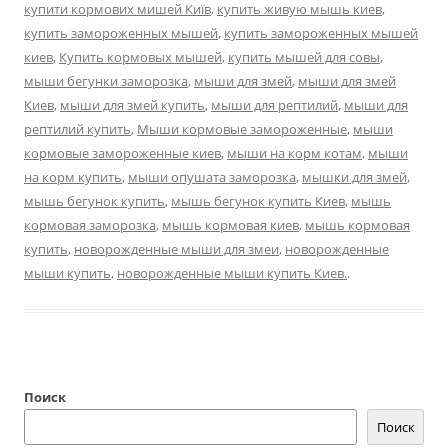
купити кормових мишей Київ
,
купить живую мышь киев
,
купить замороженных мышей
,
купить замороженных мышей
киев
,
Купить кормовых мышей
,
купить мышей для совы
,
мыши бегунки заморозка
,
мыши для змей
,
мыши для змей
Киев
,
мыши для змей купить
,
мыши для рептилий
,
мыши для
рептилий купить
,
Мыши кормовые замороженные
,
мыши
кормовые замороженные киев
,
мыши на корм котам
,
мыши
на корм купить
,
мыши опушата заморозка
,
мышки для змей
,
мышь бегунок купить
,
мышь бегунок купить Киев
,
мышь
кормовая заморозка
,
мышь кормовая киев
,
мышь кормовая
купить
,
новорожденные мыши для змеи
,
новорожденные
мыши купить
,
новорожденные мыши купить Киев.
.
Поиск
Поиск