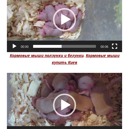
00:00
00:06
Кормовые мыши ползунки и бегунки
.
Кормовые мыши
купить Киев
Видеоплеер