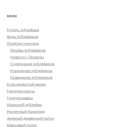
МЕНЮ
Купить эублефара
Виды эублефаров
Понятия генетики
Морфы эублефаров
Новости / Проекты
Содержание эублефаров
Кормление эублефаров
Разведение эублефаров
Кольцехвостый варан
Гемитекониксы
Гониурозавры
Иранский эублефар
Ресничный бананоед
Зеленый древесный питон
Маисовый полоз