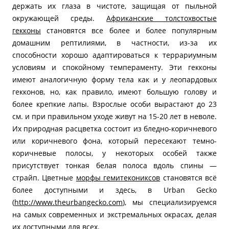
держать их глаза в чистоте, защищая от пыльной
окружающей среды.
Африканские толстохвостые
гекконы
становятся все более и более популярным
домашним рептилиями, в частности, из-за их
способности хорошо адаптироваться к террариумным
условиям и спокойному темпераменту. Эти гекконы
имеют аналогичную форму тела как и у леопардовых
гекконов, но, как правило, имеют большую голову и
более крепкие лапы. Взрослые особи вырастают до 23
см. и при правильном уходе живут на 15-20 лет в неволе.
Их природная расцветка состоит из бледно-коричневого
или коричневого фона, который пересекают темно-
коричневые полосы, у некоторых особей также
присутствует тонкая белая полоса вдоль спины —
страйп. Цветные
морфы гемитекониксов
становятся всё
более доступными и здесь, в Urban Gecko
(
http://www.theurbangecko.com
), мы специализируемся
на самых современных и экстремальных окрасах, делая
их доступными для всех.