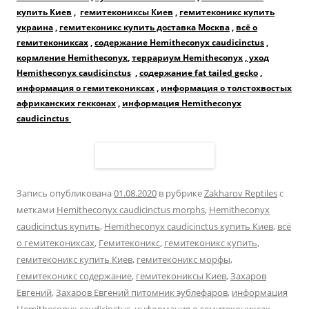
купить Киев
,
гемитекониксы Киев
,
гемитеконикс купить
украина
,
гемитеконикс купить доставка Москва
,
всё о
гемитекониксах
,
содержание Hemitheconyx caudicinctus
,
кормление Hemitheconyx
,
террариум Hemitheconyx
,
уход
Hemitheconyx caudicinctus
,
содержание fat tailed gecko
,
информация о гемитекониксах
,
информация о толстохвостых
африканских гекконах
,
информация Hemitheconyx
caudicinctus
Запись опубликована
01.08.2020
в рубрике
Zakharov Reptiles
с
метками
Hemitheconyx caudicinctus morphs
,
Hemitheconyx
caudicinctus купить
,
Hemitheconyx caudicinctus купить Киев
,
всё
о гемитекониксах
,
Гемитеконикс
,
гемитеконикс купить
,
гемитеконикс купить Киев
,
гемитеконикс морфы
,
гемитеконикс содержание
,
гемитекониксы Киев
,
Захаров
Евгений
,
Захаров Евгений питомник эублефаров
,
информация
Hemitheconyx caudicinctus
,
информация о гемитекониксах
,