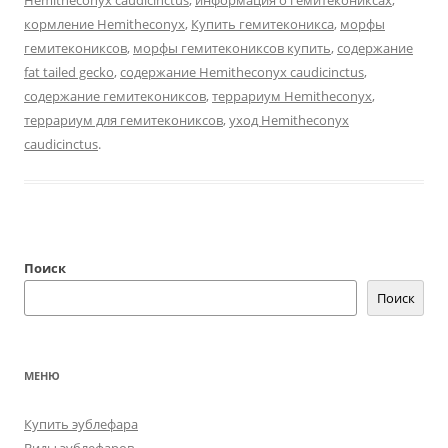
кормление Hemitheconyx
,
Купить гемитеконикса
,
морфы
гемитекониксов
,
морфы гемитекониксов купить
,
содержание
fat tailed gecko
,
содержание Hemitheconyx caudicinctus
,
содержание гемитекониксов
,
террариум Hemitheconyx
,
террариум для гемитекониксов
,
уход Hemitheconyx
caudicinctus
.
Поиск
Поиск
МЕНЮ
Купить эублефара
Виды эублефаров