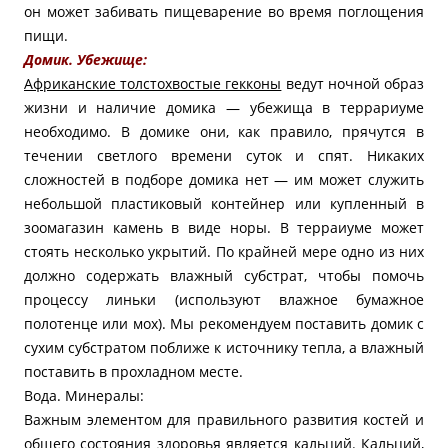
он может забивать пищеварение во время поглощения
пищи.
Домик. Убежище:
Африканские толстохвостые гекконы
ведут ночной образ
жизни и наличие домика — убежища в террариуме
необходимо. В домике они, как правило, прячутся в
течении светлого времени суток и спят. Никаких
сложностей в подборе домика нет — им может служить
небольшой пластиковый контейнер или купленный в
зоомагазин камень в виде норы. В терраиуме может
стоять несколько укрытий. По крайней мере одно из них
должно содержать влажный субстрат, чтобы помочь
процессу линьки (используют влажное бумажное
полотенце или мох). Мы рекомендуем поставить домик с
сухим субстратом поближе к источнику тепла, а влажный
поставить в прохладном месте.
Вода. Минералы:
Важным элементом для правильного развития костей и
общего состояния здоровья является кальций. Кальций,