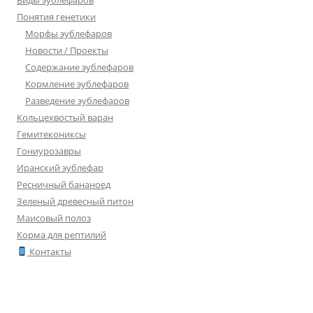
Понятия генетики
Морфы эублефаров
Новости / Проекты
Содержание эублефаров
Кормление эублефаров
Разведение эублефаров
Кольцехвостый варан
Гемитекониксы
Гониурозавры
Иранский эублефар
Ресничный бананоед
Зеленый древесный питон
Маисовый полоз
Корма для рептилий
Контакты