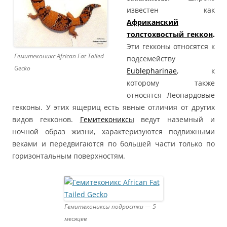
известен как
Африканский
толстохвостый геккон
.
Эти гекконы относятся к
Гемитеконикс African Fat Tailed
подсемейству
Gecko
Eublepharinae
, к
которому также
относятся Леопардовые
гекконы. У этих ящериц есть явные отличия от других
видов гекконов.
Гемитекониксы
ведут наземный и
ночной образ жизни, характеризуются подвижными
веками и передвигаются по большей части только по
горизонтальным поверхностям.
Гемитекониксы подростки — 5
месяцев