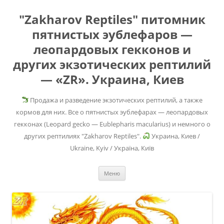
"Zakharov Reptiles" питомник
пятнистых эублефаров —
леопардовых гекконов и
других экзотических рептилий
— «ZR». Украина, Киев
Продажа и разведение экзотических рептилий, а также
кормов для них. Все о пятнистых эублефарах — леопардовых
гекконах (Leopard gecko — Eublepharis macularius) и немного о
других рептилиях "Zakharov Reptiles".
Украина, Киев /
Ukraine, Kyiv / Україна, Київ
Перейти
Меню
к
содержимому