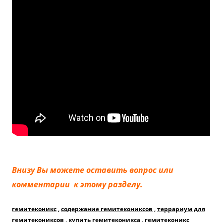
Внизу Вы можете оставить вопрос или
комментарии к этому разделу.
гемитеконикс
,
содержание гемитекониксов
,
террариум для
гемитекониксов
,
купить гемитеконикса
,
гемитеконикс