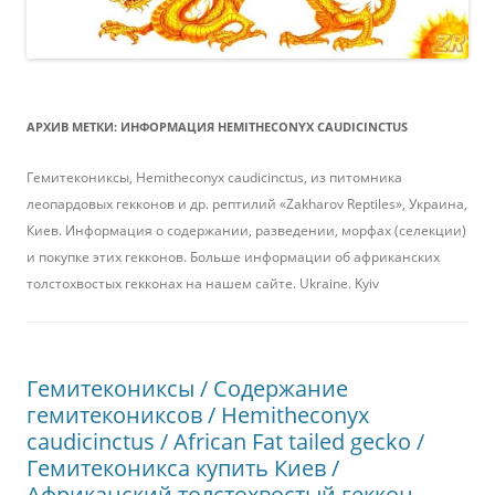
АРХИВ МЕТКИ:
ИНФОРМАЦИЯ HEMITHECONYX CAUDICINCTUS
Гемитекониксы, Hemitheconyx caudicinctus, из питомника
леопардовых гекконов и др. рептилий «Zakharov Reptiles», Украина,
Киев. Информация о содержании, разведении, морфах (селекции)
и покупке этих гекконов. Больше информации об африканских
толстохвостых гекконах на нашем сайте. Ukraine. Kyiv
Гемитекониксы / Содержание
гемитекониксов / Hemitheconyx
caudicinctus / African Fat tailed gecko /
Гемитеконикса купить Киев /
Африканский толстохвостый геккон