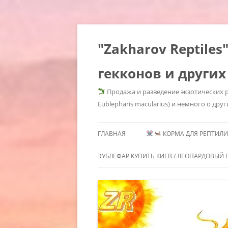
"Zakharov Reptil
гекконов и других
Продажа и разведение экзотических р
Eublepharis macularius) и немного о друг
ГЛАВНАЯ
КОРМА ДЛЯ РЕПТИЛИЙ
КОРМОВЫЕ КРЫСЫ КУПИ
ЭУБЛЕФАР КУПИТЬ КИЕВ / ЛЕОПАРДОВЫЙ Г
КОРМОВЫЕ КРЫСЫ КУП
ГЕМИТЕКОНИКСЫ /
МОРФЫ 
КИЕВ / КОРМОВЫЕ КРЫСЫ
СОДЕРЖАНИЕ
HEMITHE
ЗАМОРОЗКА КУПИТЬ /
ГЕМИТЕКОНИКСОВ /
MORPHS 
КОРМОВЫЕ ГРЫЗУНЫ KIEV
HEMITHECONYX CAUDICINCTUS /
GECKOS
КОРМОВЫЕ МЫШИ КУПИ
AFRICAN FAT TAILED GECKO /