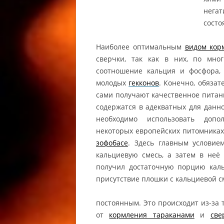
нега
КОРМЛЕ
состо
КОРМЛЕ
ГЕККОН
Наиболее оптимальным
видом кор
EUBLEPH
сверчки, так как в них, по мно
LEOPARD
соотношение кальция и фосфора, 
молодых
гекконов
. Конечно, обязат
МОРФЫ 
сами получают качественное пита
ЛЕОПАР
содержатся в адекватных для данн
LEOPAR
необходимо использовать допо
РАЗВЕД
некоторых европейских питомника
РАЗВЕД
зофобасе
. Здесь главным условие
ГЕККОН
кальциевую смесь, а затем в неё
BREEDIN
получил достаточную порцию каль
MACULA
присутствие плошки с кальциевой 
РЕСНИЧ
постоянным. Это происходит из-за т
РЕСНИТ
от
кормления тараканами
и
све
/ РЕСН