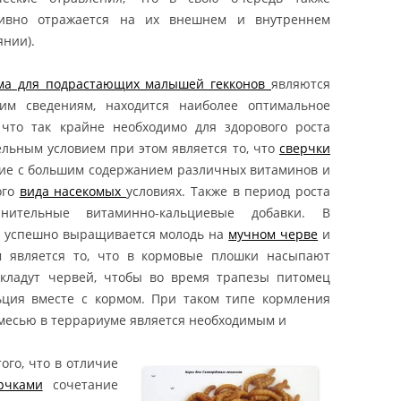
тивно отражается на их внешнем и внутреннем
НИЕ ЭУБЛЕФАРА /
янии).
НИЕ ЛЕОПАРДОВЫХ
ОВ / КОРМЛЕНИЕ
ма для подрастающих малышей гекконов
являются
ARIS MACULARIUS /
гим сведениям, находится наиболее оптимальное
 GECKO FEEDING
что так крайне необходимо для здорового роста
ельным условием при этом является то, что
сверчки
ЭУБЛЕФАРА / МОРФЫ
ЭУБЛЕФАР ПАТТЕРНЛЕСС /
ние с большим содержанием различных витаминов и
ДОВЫХ ГЕККОНОВ /
ЛЕОПАРДОВЫЙ ГЕККОН МОРФЫ
ого
вида насекомых
условиях. Также в период роста
D GECKO MORPHS /
LEUCISTIC «MURPHY
лнительные витаминно-кальциевые добавки. В
PATTERNLESS» / EUBLEPHARIS
ЕНИЕ ЭУБЛЕФАРОВ /
х успешно выращивается молодь на
мучном черве
и
MACULARIUS «MURPHY
ЕНИЕ ЛЕОПАРДОВЫХ
м является то, что в кормовые плошки насыпают
PATTERNLESS» MORPH /
ОВ / LEOPARD GECKO
 кладут червей, чтобы во время трапезы питомец
LEUCISTIC «MURPHY
G / EUBLEPHARIS
ция вместе с кормом. При таком типе кормления
PATTERNLESS» LEOPARD GECKO
RIUS BREEDING
смесью в террариуме является необходимым и
ЭУБЛЕФАР БЕЛЬ АЛЬБИНО /
НЫЙ БАНАНОЕД /
ЛЕОПАРДОВЫЙ ГЕККОН МОРФЫ
ого, что в отличие
ЧАТЫЙ БАНАНОЕД КИЕВ
BELL ALBINO / EUBLEPHARIS
рчками
сочетание
ИТЧАТЫЙ БАНАНОЕД
MACULARIUS BELL ALBINO