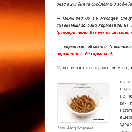
раза в 2-3 дня (в среднем 2-3 зофоб
МОРФЫ 
HEMITHE
— малышей до 1,5 месяцев следу
OREO FA
съедаемый за одно кормление, не
ГЕМИТЕ
(
размера тела, без учета хвоста!
)
АФРИКА
ТОЛСТО
—
кормовые объекты (насекомы
МОРФЫ 
окрыленные, без крыльев!
)
PATTERN
CAUDICI
Малыши охотно поедают сверчков,
FAT TAI
во вн
КОЛЬЦЕ
надо 
VARANU
не
п
ВАРАНА 
как 
ACANTH
нега
VARANU
ящери
СОДЕРЖ
здор
Корм для эублефаров
ACANTH
хими