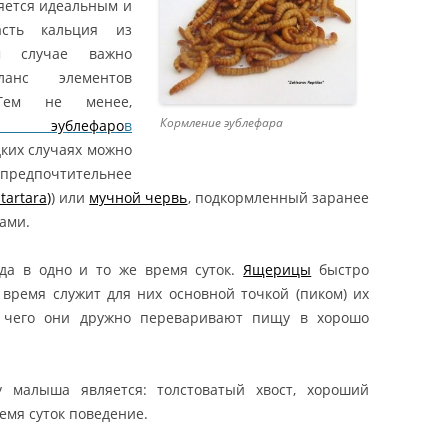
ляется идеальным и
KIEV
MORPH / BELL ALBINO LEOPARD
асть кальция из
GECKO
м случае важно
АНИЕ ЭУБЛЕФАРА /
ланс элементов
АНИЕ ЛЕОПАРДОВОГО
ЭУБЛЕФАР БЛИЗЗАРД /
 Тем не менее,
 / LEOPARD GECKO CARE
ЛЕОПАРДОВЫЙ ГЕККОН МОРФЫ
Кормление эублефара
а эублефаро
в
BLIZZARD / EUBLEPHARIS
УБЛЕФАРОВ
дких случаях можно
MACULARIUS BLIZZARD MORPH /
HARIS) / ПЯТНИСТЫЙ
предпочтительнее
BLIZZARD LEOPARD GECKO
АР / ЛЕОПАРДОВЫЙ
 tartara
)
) или
мучной червь
, подкормленный заранее
АР / ЛЕОПАРДОВЫЙ
ами.
ЭУБЛЕФАР ВАЙТ ЭНД ЕЛЛОУ /
 / ИРАНСКИЙ ЭУБЛЕФАР
ЛЕОПАРДОВЫЙ ГЕККОН МОРФЫ
PHARIS / EUBLEPHARIS
да в одно и то же время суток.
Ящерицы
быстро
W&Y (WHITE AND YELLOW) /
AINYU
 время служит для них основной точкой (пиком) их
EUBLEPHARIS MACULARIUS WHITE
е чего они дружно переваривают пищу в хорошо
& YELLOW / W&Y LEOPARD
GECKO
ЭУБЛЕФАР ГИПО /
у малыша является: толстоватый хвост, хороший
ЛЕОПАРДОВЫЙ ГЕККОН МОРФЫ
емя суток поведение.
HYPO (HYPOMELANISTIC) /