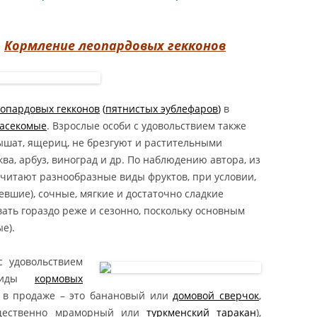
ПИТЬ
.
Кормление леопардовых гекконов
ЫЙ ПОЛОЗ КУПИТЬ /
ЫЙ ПОЛОЗ КУПИТЬ
ЕВ /
 МАИСОВЫЙ ПОЛОЗ
EV /
KIEV / PANTHEROPHIS
опардовых гекконов
(
пятнистых эублефаров
)
в
S КУПИТЬ КИЕВ /
асекомые
. Взрослые особи с удовольствием также
ROPHIS GUTTATUS
шат, ящериц, не брезгуют и растительными
KIEV
ква, арбуз, виноград и др. По наблюдению автора, из
УПИТЬ
читают разнообразные виды фруктов, при условии,
вшие), сочные, мягкие и достаточно сладкие
КОНИКС GHOST /
ать гораздо реже и сезонно, поскольку основным
НСКИЙ
е).
ХВОСТЫЙ ГЕККОН
УПИТЬ
GHOST / GHOST
с удовольствием
CONYX CAUDICINCTUS /
 виды
кормовых
AT TAILED GECKO
ь в продаже – это банановый или
домовой сверчок
,
КОНИКС АМЕЛАНИСТИК /
ественно мраморный или
туркменский таракан
),