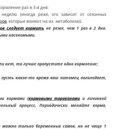
T TAILED GECKO
кормление раз в 3-4 дня;
КОНИКС ЗУЛУ /
неделю (иногда реже, это зависит от сезонных
НСКИЙ
ров
, которые влияют на их метаболизм);
ХВОСТЫЙ ГЕККОН ZULU
ов следует кормить
не реже, чем 1 раз в 2 дня.
HEMITHECONYX
ыми насекомыми.
NCTUS / ZULU FAT TAILED
КОНИКС КАРАМЕЛЬ
ли нет, то лучше пропустите одно кормление;
О / АФРИКАНСКИЙ
ХВОСТЫЙ ГЕККОН
 пусть какое-то время ваш питомец поголодает,
 ALBINO / CARAMEL
 HEMITHECONYX
NCTUS / CARAMEL
ми кормами (
кормовыми тараканами
и личинкой
FAT TAILED GECKO
ельный процесс. Периодически меняйте корма,
КОНИКС ОРЕО /
НСКИЙ
 можно только беременных самок, но не чаще 1
ХВОСТЫЙ ГЕККОН