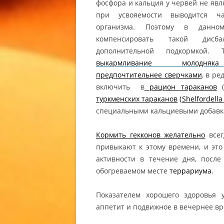
фосфора и кальция у червей не яв
КУПИТЬ 
при усвояемости выводится ч
организма. Поэтому в данно
СОДЕРЖ
компенсировать такой дисба
СОДЕРЖ
дополнительной подкормкой.
ГЕККОНА
выкармливание молодняк
ВИДЫ Э
предпочтительнее сверчками
, в ре
(EUBLEP
включить в
рацион тараканов
(
ЭУБЛЕФ
туркменских тараканов
(
Shelfordella
ЭУБЛЕФ
специальными кальциевыми добавк
ГЕККОН
/ EUBLE
Кормить гекконов желательно
всег
ANGRAM
привыкают к этому времени, и это
активности в течение дня, посл
обогреваемом месте
террариума
.
Показателем хорошего здоровья 
аппетит и подвижное в вечернее вр