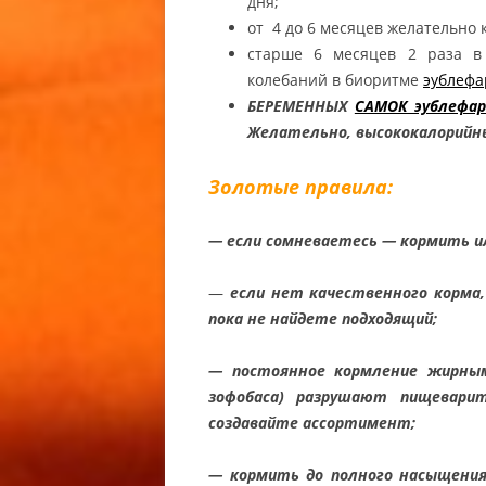
дня;
ZERO FA
от 4 до 6 месяцев желательно 
ГЕМИТЕ
старше 6 месяцев 2 раза в 
АФРИКА
колебаний в биоритме
эублефа
ТОЛСТО
БЕРЕМЕННЫХ
САМОК эублефар
/ ZULU 
Желательно, высококалорийн
CAUDICI
GECKO
Золотые правила:
ГЕМИТЕ
— если сомневаетесь — кормить и
АЛЬБИН
ТОЛСТО
—
если нет качественного корма,
CARAMEL
пока не найдете подходящий;
ALBINO
CAUDICI
— постоянное кормление жирны
ALBINO 
зофобаса) разрушают пищеварит
создавайте ассортимент;
ГЕМИТЕ
АФРИКА
— кормить до полного насыщения
ТОЛСТО