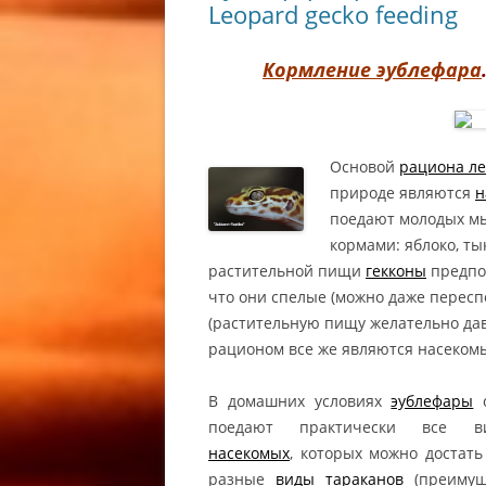
СВЕРЧОК КУПИТЬ КИЕВ /
Leopard gecko feeding
КУПИТЬ ИРАНСКОГО
GRYLLUS BIMACULATUS КУ
ЭУБЛЕФАРА
KIEV
Кормление эублефара
МАИСОВЫЙ ПОЛОЗ /
МАИСОВ
МУЧНОЙ ЧЕРВЬ КУПИТЬ /
МАИСОВОЙ ПОЛОЗ
МАИСОВ
МУЧНОЙ ЧЕРВЬ КУПИТЬ КИ
СОДЕРЖАНИЕ / МАИСОВЫЙ
КИЕВ /
МУЧНОЙ ХРУЩАК КУПИТЬ KI
ПОЛОЗ КУПИТЬ КИЕВ /
КУПИТЬ 
Основой
рациона ле
КОРМОВЫЕ НАСЕКОМЫЕ
PANTHEROPHIS GUTTATUS
GUTTATU
природе являются
н
КУПИТЬ КИЕВ
КУПИТЬ KIEV
PANTHE
поедают молодых мы
КУПИТЬ 
кормами: яблоко, ты
ТУРКМЕНСКИЙ ТАРАКАН К
НОВОСТИ / ПРОЕКТЫ
растительной пищи
гекконы
предпо
/ ТУРКМЕНСКИЙ ТАРАКАН
что они спелые (можно даже переспе
ИНФОРМАЦИЯ
ГЕМИТЕ
КУПИТЬ КИЕВ / КОРМОВОЙ
(растительную пищу желательно дав
АФРИКА
ТАРАКАН КУПИТЬ KIEV /
рационом все же являются насекомы
ТОЛСТО
ТУРКМЕНСКИЙ ТАРАКАН К
МОРФЫ 
КИЕВ
В домашних условиях
эублефары
HEMITHE
поедают практически все
GHOST F
насекомых
, которых можно достат
ГЕМИТЕ
разные
виды тараканов
(преимущ