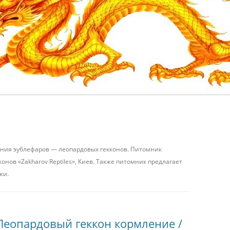
ИТЬ
/
ИТЬ /
КИЕВ
ния эублефаров — леопардовых гекконов. Питомник
нов «Zakharov Reptiles», Киев. Также питомник предлагает
жи.
ИТЬ
Леопардовый геккон кормление /