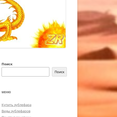
Поиск
Поиск
МЕНЮ
Купить эублефара
Виды эублефаров