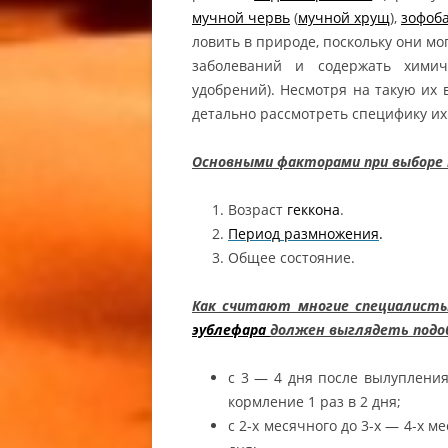
АФРИКА
мучной червь
(
мучной хрущ
),
зофоб
ТОЛСТО
ловить в природе, поскольку они м
МОРФЫ A
заболеваний и содержать химич
AMELANI
удобрений). Несмотря на такую их 
CAUDICI
детально рассмотреть специфику их
TAILED 
Основными факторами при выборе т
ГЕМИТЕК
АФРИКА
Возраст
геккона
.
ТОЛСТО
Период
размножения
.
OUT / W
Общее состояние.
CAUDICI
TAILED 
Как считают многие специалисты
эублефара
должен выглядеть подо
ГЕМИТЕ
АФРИКА
с 3 — 4 дня после вылупления
ТОЛСТО
кормление 1 раз в 2 дня;
МОРФЫ 
с 2-х месячного до 3-х — 4-х 
HEMITHE