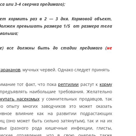
аса или 3-4 сверчка предимаго);
OREO / OREO
CONYX CAUDICINCTUS /
ет кормить раз в 2 — 3 дня. Кормовой объект,
T TAILED GECKO
 должен превышать размера 1/5 от размера тела
КОНИКС ПАТТЕРНЛЕСС /
 малыша;
НСКИЙ
ХВОСТЫЙ ГЕККОН
е) все должны быть до стадии предимаго (
не
PATTERNLESS /
LESS HEMITHECONYX
NCTUS / PATTERNLESS
тараканов
, мучных червей. Однако следует принять
LED GECKO
имание тот факт, что пока
рептилии
растут к
корму
ХВОСТЫЙ ВАРАН /
предъявлять наибольшие требования. Желательно
S ACANTHURUS / КУПИТЬ
окупать насекомых
у сомнительных продавцов, так
/ КУПИТЬ VARANUS
по опыту многих заводчиков это может оказать
URUS / ПРОДАМ
тивное влияние как на развитии подрастающих
S ACANTHURUS /
ц (оно может быть сильно затянутым), так и на их
АНИЕ VARANUS
овье (разного рода кишечные инфекции, глисты,
URUS
ческие отравления, что в свою очередь также