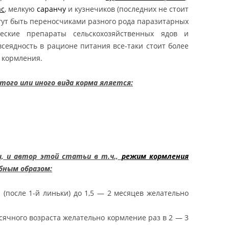
НСКИЙ
ас
, мелкую
саранчу
и кузнечиков (последних не стоит
ХВОСТЫЙ ГЕККОН
огут быть переносчиками разного рода паразитарных
MELANISTIC /
еские препараты сельскохозяйственных ядов и
STIC HEMITHECONYX
всеядность в рационе питания все-таки стоит более
NCTUS / AMELANISTIC FAT
 кормления.
GECKO
ого или иного вида корма яляется:
ОНИКС ВАЙТ АУТ /
НСКИЙ
ХВОСТЫЙ ГЕККОН WHITE
HITE OUT HEMITHECONYX
NCTUS / WHITE OUT FAT
GECKO
, и автор этой статьи в т.ч.,
режим кормления
бным образом:
КОНИКС ЗЕРО /
НСКИЙ
 (после 1-й линьки) до 1,5 — 2 месяцев желательно
ХВОСТЫЙ ГЕККОН
ZERO / ZERO
месячного возраста желательно кормление раз в 2 — 3
CONYX CAUDICINCTUS /