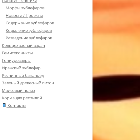
Понятия генетики
Морфы эублефаров
Новости / Проекты
Содержание эублефаров
Кормление эублефаров
Разведение эублефаров
Кольцехвостый варан
Гемитекониксы
Гониурозавры
Иранский эублефар
Ресничный бананоед
Зеленый древесный питон
Маисовый полоз
Корма для рептилий
Контакты