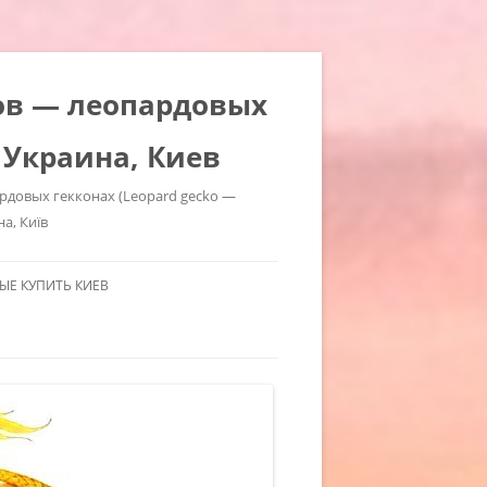
ров — леопардовых
 Украина, Киев
ардовых гекконах (Leopard gecko —
на, Київ
Е КУПИТЬ КИЕВ