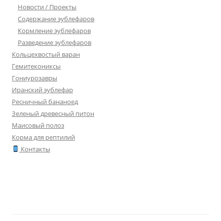
Новости / Проекты
Содержание эублефаров
Кормление эублефаров
Разведение эублефаров
Кольцехвостый варан
Гемитекониксы
Гониурозавры
Иранский эублефар
Ресничный бананоед
Зеленый древесный питон
Маисовый полоз
Корма для рептилий
Контакты