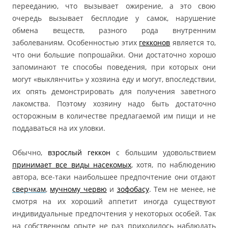
перееданию, что вызывает ожирение, а это свою
очередь вызывает бесплодие у самок, нарушение
обмена веществ, разного рода внутренним
заболеваниям. Особенностью этих
гекконов
является то,
что они большие попрошайки. Они достаточно хорошо
запоминают те способы поведения, при которых они
могут «выклянчить» у хозяина еду и могут, впоследствии,
их опять демонстрировать для получения заветного
лакомства. Поэтому хозяину надо быть достаточно
осторожным в количестве предлагаемой им пищи и не
поддаваться на их уловки.
Обычно,
взрослый геккон
с большим удовольствием
принимает все виды насекомых
, хотя, по наблюдению
автора, все-таки наибольшее предпочтение они отдают
сверчкам
,
мучному червю
и
зофобасу
. Тем не менее, не
смотря на их хороший аппетит иногда существуют
индивидуальные предпочтения у некоторых особей. Так
на собственном опыте не раз приходилось наблюдать