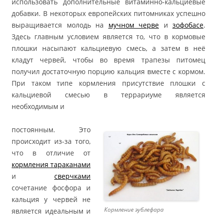
использовать дополнительные витаминно-кальциевые
добавки. В некоторых европейских питомниках успешно
выращивается молодь на
мучном черве
и
зофобасе
.
Здесь главным условием является то, что в кормовые
плошки насыпают кальциевую смесь, а затем в неё
кладут червей, чтобы во время трапезы питомец
получил достаточную порцию кальция вместе с кормом.
При таком типе кормления присутствие плошки с
кальциевой смесью в террариуме является
необходимым и
постоянным. Это
происходит из-за того,
что в отличие от
кормления тараканами
и
сверчками
сочетание фосфора и
кальция у червей не
Кормление эублефара
является идеальным и