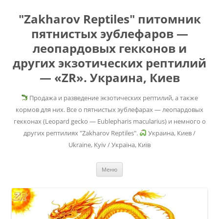
"Zakharov Reptiles" питомник
пятнистых эублефаров —
леопардовых гекконов и
других экзотических рептилий
— «ZR». Украина, Киев
Продажа и разведение экзотических рептилий, а также
кормов для них. Все о пятнистых эублефарах — леопардовых
гекконах (Leopard gecko — Eublepharis macularius) и немного о
других рептилиях "Zakharov Reptiles".
Украина, Киев /
Ukraine, Kyiv / Україна, Київ
Перейти
Меню
к
содержимому