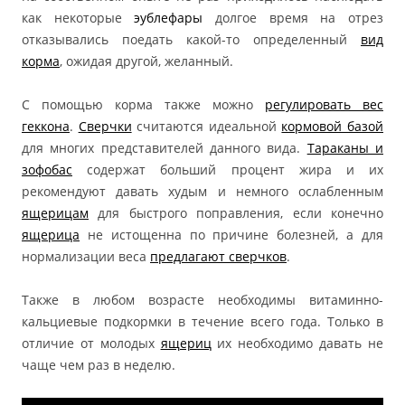
как некоторые
эублефары
долгое время на отрез
отказывались поедать какой-то определенный
вид
корма
, ожидая другой, желанный.
С помощью корма также можно
регулировать вес
геккона
.
Сверчки
считаются идеальной
кормовой базой
для многих представителей данного вида.
Тараканы и
зофобас
содержат больший процент жира и их
рекомендуют давать худым и немного ослабленным
ящерицам
для быстрого поправления, если конечно
ящерица
не истощенна по причине болезней, а для
нормализации веса
предлагают сверчков
.
Также в любом возрасте необходимы витаминно-
кальциевые подкормки в течение всего года. Только в
отличие от молодых
ящериц
их необходимо давать не
чаще чем раз в неделю.