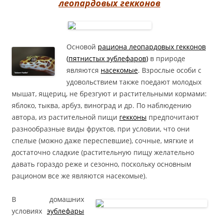
леопардовых гекконов
Основой
рациона леопардовых гекконов
(
пятнистых эублефаров
)
в природе
являются
насекомые
. Взрослые особи с
удовольствием также поедают молодых
мышат, ящериц, не брезгуют и растительными кормами:
яблоко, тыква, арбуз, виноград и др. По наблюдению
автора, из растительной пищи
гекконы
предпочитают
разнообразные виды фруктов, при условии, что они
спелые (можно даже переспевшие), сочные, мягкие и
достаточно сладкие (растительную пищу желательно
давать гораздо реже и сезонно, поскольку основным
рационом все же являются насекомые).
В домашних
условиях
эублефары