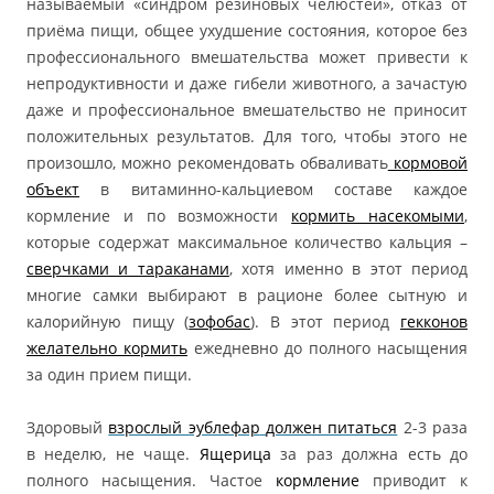
называемый «синдром резиновых челюстей», отказ от
приёма пищи, общее ухудшение состояния, которое без
профессионального вмешательства может привести к
непродуктивности и даже гибели животного, а зачастую
даже и профессиональное вмешательство не приносит
положительных результатов. Для того, чтобы этого не
произошло, можно рекомендовать обваливать
кормовой
объект
в витаминно-кальциевом составе каждое
кормление и по возможности
кормить насекомыми
,
которые содержат максимальное количество кальция –
сверчками и тараканами
, хотя именно в этот период
многие самки выбирают в рационе более сытную и
калорийную пищу (
зофобас
). В этот период
гекконов
желательно кормить
ежедневно до полного насыщения
за один прием пищи.
Здоровый
взрослый эублефар
должен питаться
2-3 раза
в неделю, не чаще.
Ящерица
за раз должна есть до
полного насыщения. Частое
кормление
приводит к