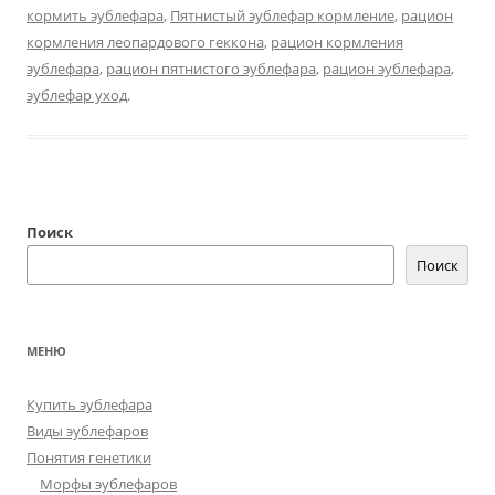
кормить эублефара
,
Пятнистый эублефар кормление
,
рацион
кормления леопардового геккона
,
рацион кормления
эублефара
,
рацион пятнистого эублефара
,
рацион эублефара
,
эублефар уход
.
Поиск
Поиск
МЕНЮ
Купить эублефара
Виды эублефаров
Понятия генетики
Морфы эублефаров