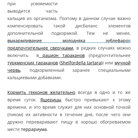
при усвояемости
выводится часть
кальция из организма. Поэтому в данном случае важно
компенсировать такой дисбаланс элементов
дополнительной подкормкой. Тем не менее,
выкармливание молодняка эублефаро
в
предпочтительнее сверчками
, в редких случаях можно
включить в
рацион тараканов
(предпочтительнее
туркменских тараканов
(
Shelfordella tartara
)
) или
мучной
червь
, подкормленный заранее специальными
кальциевыми добавками.
Кормить гекконов желательно
всегда в одно и то же
время суток.
Ящерицы
быстро привыкают к этому
времени, и это время служит для них основной точкой
(пиком) их активности в течение дня, после чего они
дружно переваривают пищу в хорошо обогреваемом
месте
террариума
.