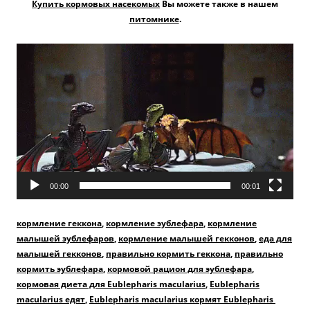
Купить кормовых насекомых
Вы можете также в нашем
питомнике
.
Видеоплеер
00:00
00:01
кормление геккона
,
кормление эублефара
,
кормление
малышей эублефаров
,
кормление малышей гекконов
,
еда для
малышей гекконов
,
правильно кормить геккона
,
правильно
кормить эублефара
,
кормовой рацион для эублефара
,
кормовая диета для Eublepharis macularius
,
Eublepharis
macularius едят
,
Eublepharis macularius кормят Eublepharis