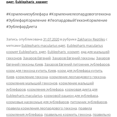
едят
,
Eublepharis кормят
#Кормлениеэублефара #Кормлениелеопардовогогеккона
#ЭублефарКормление #ЛеопардовыйГекконКормление
#ЭублефарДиета
Запись опубликована
31.07.2020
в рубрике
Zakharov Reptiles
с
метками
Eublepharis macularius едят
,
Eublepharis macularius
кормят Eublepharis едят
,
Eublepharis кормят
,
еда для малышей
гекконов
,
Захаров Евгений
,
Захаров Евгений гекконы
,
Захаров
Евгений гекконы Киев
,
Захаров Евгений питомник эублефаров
,
корм для геккона купить Киев
,
корм для эублефара купить
Киев
,
кормление геккона
,
кормление леопардового геккона
,
кормление малышей гекконов
,
кормление малышей
эублефаров
,
кормление эублефара
,
кормовая диета для
Eublepharis macularius
,
кормовой рацион для эублефара
,
кормовые насекомые для эублефаров
,
питомник эублефаров
,
правила кормления леопардового геккона
,
правила
кормления эублефара
,
правильно кормить геккона
,
правильно