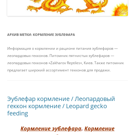
АРХИВ МЕТКИ:
КОРМЛЕНИЕ ЭУБЛЕФАРА
Информация о кормлении и рационе питания эублефаров —
леопардовых гекконов. Питомник пятнистых эублефаров —
леопардовых гекконов «Zakharov Reptiles», Киев. Также питомник
предлагает широкий ассортимент гекконов для продажи.
Эублефар кормление / Леопардовый
геккон кормление / Leopard gecko
feeding
Кормление эублефара
.
Кормление