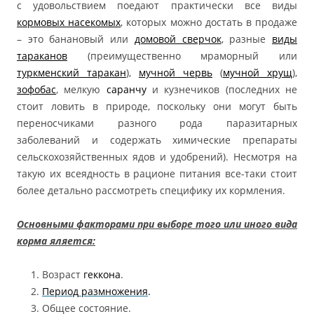
с удовольствием поедают практически все виды
кормовых насекомых
, которых можно достать в продаже
– это банановый или
домовой сверчок
, разные
виды
тараканов
(преимущественно мраморный или
туркменский таракан
),
мучной червь
(
мучной хрущ
),
зофобас
, мелкую
саранчу
и кузнечиков (последних не
стоит ловить в природе, поскольку они могут быть
переносчиками разного рода паразитарных
заболеваний и содержать химические препараты
сельскохозяйственных ядов и удобрений). Несмотря на
такую их всеядность в рационе питания все-таки стоит
более детально рассмотреть специфику их кормления.
Основными факторами при выборе того или иного вида
корма яляется:
Возраст
геккона
.
Период
размножения
.
Общее состояние.