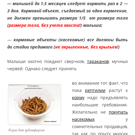
— малышей до 1,5 месяцев следует кормить раз в 2 —
3 дня. Кормовой объект, съедаемый за одно кормление,
не должен превышать размера 1/5 от размера тела
(
размера тела, без учета хвоста!
) малыша;
—
кормовые объекты (насекомые) все должны быть
до стадии предимаго (
не окрыленные, без крыльев!
)
Малыши охотно поедают сверчков,
тараканов
, мучных
червей. Однако следует принять
во внимание тот факт, что
пока
рептилии
растут к
корму
надо предъявлять
наибольшие требования.
Желательно не
покупать
насекомых
у
сомнительных продавцов,
Корм для эублефаров
так как по опыту многих