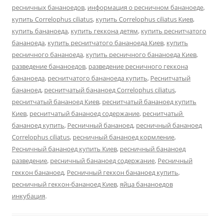
ресничных бананоедов
,
информация о ресничном бананоеде
,
купить Correlophus ciliatus
,
купить Correlophus ciliatus Киев
,
купить бананоеда
,
купить геккона детям
,
купить реснитчатого
бананоеда
,
купить реснитчатого бананоеда Киев
,
купить
ресничного бананоеда
,
купить ресничного бананоеда Киев
,
разведение бананоедов
,
разведение ресничного геккона
бананоеда
,
реснитчатого бананоеда купить
,
Реснитчатый
бананоед
,
реснитчатый бананоед Correlophus ciliatus
,
реснитчатый бананоед Киев
,
реснитчатый бананоед купить
Киев
,
реснитчатый бананоед содержание
,
реснитчатый
бананоед купить
,
Ресничный бананоед
,
ресничный бананоед
Correlophus ciliatus
,
ресничный бананоед кормление
,
Ресничный бананоед купить Киев
,
ресничный бананоед
разведение
,
ресничный бананоед содержание
,
Ресничный
геккон бананоед
,
Ресничный геккон бананоед купить
,
ресничный геккон-бананоед Киев
,
яйца бананоедов
инкубация
.