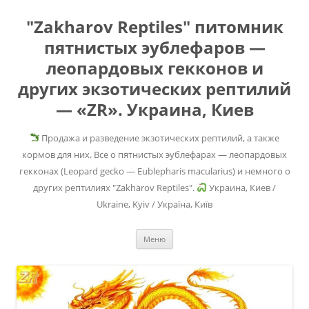
"Zakharov Reptiles" питомник
пятнистых эублефаров —
леопардовых гекконов и
других экзотических рептилий
— «ZR». Украина, Киев
Продажа и разведение экзотических рептилий, а также
кормов для них. Все о пятнистых эублефарах — леопардовых
гекконах (Leopard gecko — Eublepharis macularius) и немного о
других рептилиях "Zakharov Reptiles".
Украина, Киев /
Ukraine, Kyiv / Україна, Київ
Перейти
Меню
к
содержимому