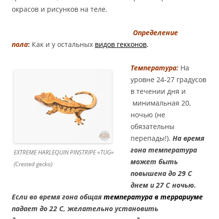
окрасов и рисунков на теле.
Определение
пола
:
Как и у остальных
видов гекконов
.
Температура:
На
уровне 24-27 градусов
в течении дня и
минимальная 20,
ночью (не
обязательны
перепады!).
На время
гона температура
EXTREME HARLEQUIN PINSTRIPE «TUG»
может быть
(Crested gecko)
повышена до 29 С
днем и 27 С ночью.
Если во время гона общая
температура в террариуме
падает до 22 С, желательно установить