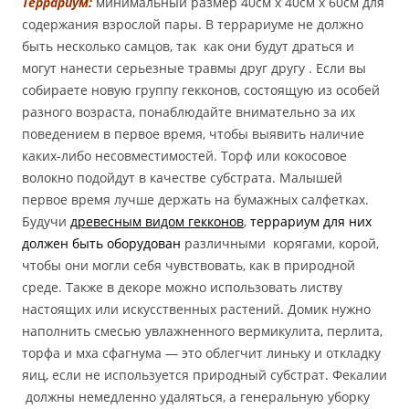
Террариум:
минимальный размер 40см х 40см х 60см для
содержания взрослой пары. В террариуме не должно
быть несколько самцов, так как они будут драться и
могут нанести серьезные травмы друг другу . Если вы
собираете новую группу гекконов, состоящую из особей
разного возраста, понаблюдайте внимательно за их
поведением в первое время, чтобы выявить наличие
каких-либо несовместимостей. Торф или кокосовое
волокно подойдут в качестве субстрата. Малышей
первое время лучше держать на бумажных салфетках.
Будучи
древесным видом гекконов
,
террариум для них
должен быть оборудован
различными корягами, корой,
чтобы они могли себя чувствовать, как в природной
среде. Также в декоре можно использовать листву
настоящих или искусственных растений. Домик нужно
наполнить смесью увлажненного вермикулита, перлита,
торфа и мха сфагнума — это облегчит линьку и откладку
яиц, если не используется природный субстрат. Фекалии
должны немедленно удаляться, а генеральную уборку