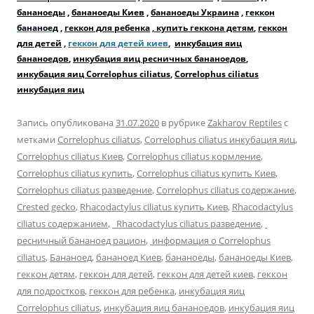
бананоеды
,
бананоеды Киев
,
бананоеды Украина
,
геккон
бананоед
,
геккон для ребенка
,
купить геккона детям
,
геккон
для детей
,
геккон для детей киев
,
инкубация яиц
бананоедов
,
инкубация яиц ресничных бананоедов
,
инкубация яиц Correlophus ciliatus
,
Correlophus ciliatus
инкубация яиц
Запись опубликована
31.07.2020
в рубрике
Zakharov Reptiles
с
метками
Correlophus ciliatus
,
Correlophus ciliatus инкубация яиц
,
Correlophus ciliatus Киев
,
Correlophus ciliatus кормление
,
Correlophus ciliatus купить
,
Correlophus ciliatus купить Киев
,
Correlophus ciliatus разведение
,
Correlophus ciliatus содержание
,
Crested gecko
,
Rhacodactylus ciliatus купить Киев
,
Rhacodactylus
ciliatus содержанием
,
Rhacodactylus ciliatus разведение
,
ресничный бананоед рацион
,
информация о Correlophus
ciliatus
,
Бананоед
,
бананоед Киев
,
бананоеды
,
бананоеды Киев
,
геккон детям
,
геккон для детей
,
геккон для детей киев
,
геккон
для подростков
,
геккон для ребенка
,
инкубация яиц
Correlophus ciliatus
,
инкубация яиц бананоедов
,
инкубация яиц