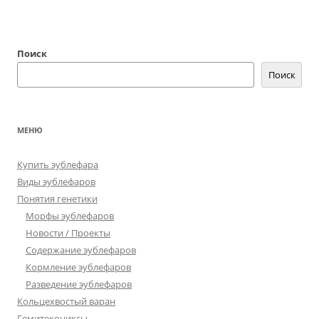
Поиск
Поиск
МЕНЮ
Купить эублефара
Виды эублефаров
Понятия генетики
Морфы эублефаров
Новости / Проекты
Содержание эублефаров
Кормление эублефаров
Разведение эублефаров
Кольцехвостый варан
Гемитекониксы