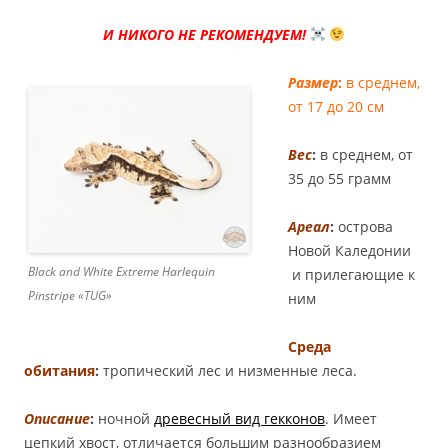
И НИКОГО НЕ РЕКОМЕНДУЕМ!
Размер
:
в среднем,
от 17 до 20 см
Вес
:
в среднем, от
35 до 55 грамм
Ареал
:
острова
Новой Каледонии
Black and White Extreme Harlequin
и прилегающие к
Pinstripe «TUG»
ним
Среда
обитания
:
тропический лес и низменные леса.
Описание
:
ночной
древесный вид гекконов
. Имеет
цепкий хвост, отличается большим разнообразием