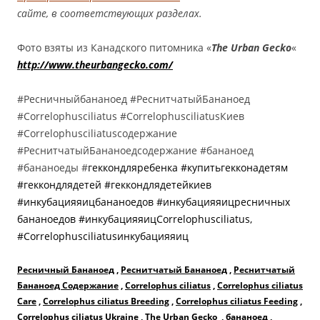
сайте, в соответствующих разделах.
Фото взяты из Канадского питомника «
The Urban Gecko
«
http://www.theurbangecko.com/
#Ресничныйбананоед #РеснитчатыйБананоед
#Correlophusciliatus #CorrelophusciliatusКиев
#Correlophusciliatusсодержание
#РеснитчатыйБананоедсодержание #бананоед
#бананоеды #
геккондляребенка #купитьгекконадетям
#геккондлядетей #геккондлядетейкиев
#инкубацияяицбананоедов #инкубацияяицресничных
бананоедов #инкубацияяицCorrelophusciliatus,
#Correlophusciliatusинкубацияяиц
Ресничный Бананоед
,
Реснитчатый Бананоед
,
Реснитчатый
Бананоед Содержание
,
Correlophus ciliatus
,
Correlophus ciliatus
Care
,
Correlophus ciliatus Breeding
,
Correlophus ciliatus Feeding
,
Correlophus ciliatus Ukraine
,
The Urban Gecko
,
бананоед
,