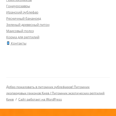
Гониурозавры
Иранский эублефар
Ресничный бананоед
Зеленый древесный питон
Маисовый полоз
Корма для рептилий
Контакты
Добро пожаловать в питомник эублефаров! Питомник
леопардовых гекконов Киев / Питомник экзотических рептилий
Киев
Сайт работает на WordPress