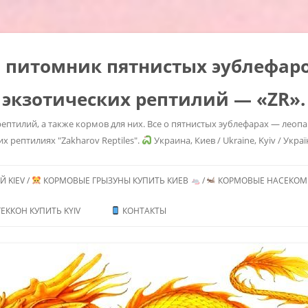
es" питомник пятнистых эублефа
 экзотических рептилий — «ZR».
ептилий, а также кормов для них. Все о пятнистых эублефарах — леоп
их рептилиях "Zakharov Reptiles".
Украина, Киев / Ukraine, Kyiv / Украї
Перейти
к
 KIEV /
КОРМОВЫЕ ГРЫЗУНЫ КУПИТЬ КИЕВ
/
КОРМОВЫЕ НАСЕКОМЫ
содержимому
ТЬ /
ЕККОН КУПИТЬ KYIV
КОНТАКТЫ
ИТЬ
ГЕМИТЕКОНИКСОВ /
CONYX CAUDICINCTUS
/ AFRICAN FAT TAILED
 MORPHS
ТЬ /