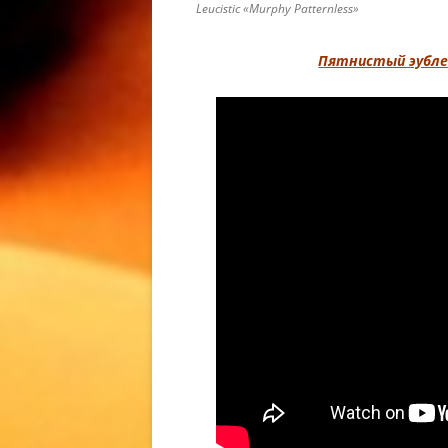
Leucistic «Murphy Patternless»
КОРМЛЕ
КОРМЛЕ
Пятнистый эублефа
ГЕККОН
EUBLEPH
LEOPARD
МОРФЫ 
ЛЕОПАР
LEOPAR
РАЗВЕД
РАЗВЕД
ГЕККОН
BREEDIN
MACULA
РЕСНИЧ
РЕСНИТ
/ РЕСН