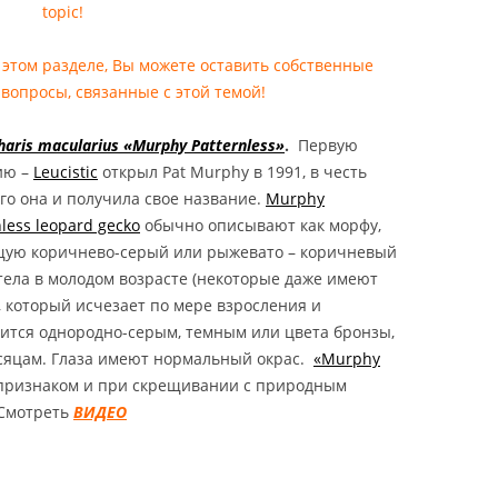
topic!
НСКИЙ
ХВОСТЫЙ ГЕККОН
 этом разделе, Вы можете оставить собственные
MELANISTIC /
вопросы, связанные с этой темой!
STIC HEMITHECONYX
NCTUS / AMELANISTIC FAT
haris macularius
«Murphy Patternless»
.
Первую
GECKO
ию –
Leucistic
открыл Pat Murphy в 1991, в честь
ОНИКС ВАЙТ АУТ /
го она и получила свое название.
Murphy
НСКИЙ
nless leopard gecko
обычно описывают как морфу,
ХВОСТЫЙ ГЕККОН WHITE
ую коричнево-серый или рыжевато – коричневый
HITE OUT HEMITHECONYX
тела в молодом возрасте (некоторые даже имеют
NCTUS / WHITE OUT FAT
, который исчезает по мере взросления и
GECKO
ится однородно-серым, темным или цвета бронзы,
есяцам. Глаза имеют нормальный окрас.
«Murphy
КОНИКС ЗЕРО /
признаком и при скрещивании с природным
НСКИЙ
 Смотреть
ВИДЕО
ХВОСТЫЙ ГЕККОН
ZERO / ZERO
CONYX CAUDICINCTUS /