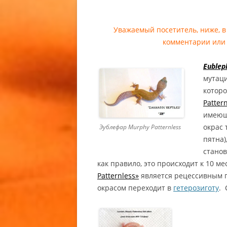
АФРИКА
ТОЛСТО
Уважаемый посетитель, ниже, в
МОРФЫ A
комментарии или 
AMELANI
CAUDICI
Eublep
TAILED 
мутац
ГЕМИТЕК
которо
АФРИКА
Patter
ТОЛСТО
имеющ
OUT / W
окрас 
Эублефар Murphy Patternless
CAUDICI
пятна)
TAILED 
станов
как правило, это происходит к 10 м
ГЕМИТЕ
Patternless»
является рецессивным 
АФРИКА
окрасом переходит в
гетерозиготу
.
ТОЛСТО
МОРФЫ 
HEMITHE