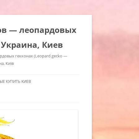
ров — леопардовых
 Украина, Киев
ардовых гекконах (Leopard gecko —
на, Київ
Е КУПИТЬ КИЕВ