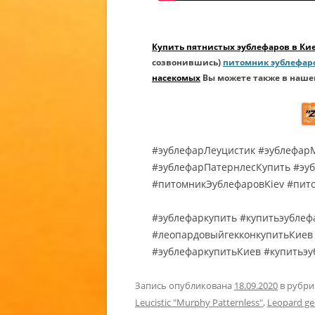
КУПИТЬ 
СОДЕРЖ
Купить пятнистых эублефаров в Ки
СОДЕРЖ
созвонившись)
питомник эублефаров
ГЕККОНА
насекомых
Вы можете также в наше
ВИДЫ Э
(EUBLEP
ЭУБЛЕФ
#эублефарЛеуцистик #эублефар
ЭУБЛЕФ
#эублефарПатернлесКупить #эу
ГЕККОН
#питомникЭублефаровKiev #пит
/ EUBLE
ANGRAM
#эублефаркупить #купитьэублеф
#леопардовыйгекконкупитьКиев 
#эублефаркупитьКиев #купитьэу
Запись опубликована
18.09.2020
в рубр
Leucistic "Murphy Patternless"
,
Leopard gec