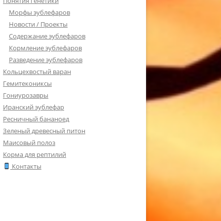
Понятия генетики
Морфы эублефаров
Новости / Проекты
Содержание эублефаров
Кормление эублефаров
Разведение эублефаров
Кольцехвостый варан
Гемитекониксы
Гониурозавры
Иранский эублефар
Ресничный бананоед
Зеленый древесный питон
Маисовый полоз
Корма для рептилий
Контакты