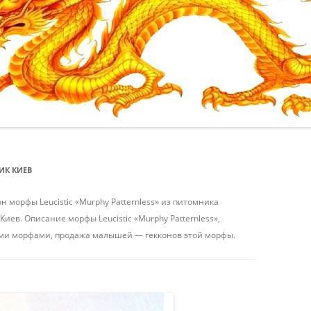
ИТЬ
/
ИТЬ /
ИК КИЕВ
КИЕВ
 морфы Leucistic «Murphy Patternless» из питомника
 Киев. Описание морфы Leucistic «Murphy Patternless»,
ими морфами, продажа малышей — гекконов этой морфы.
ИТЬ