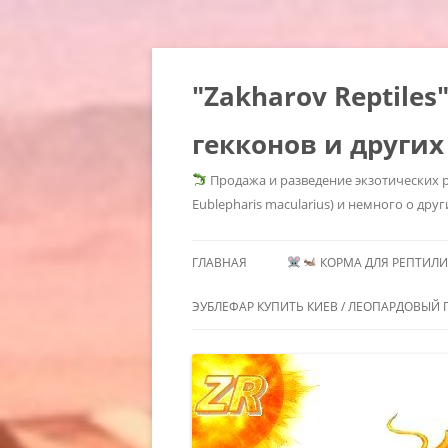
"Zakharov Reptil
гекконов и других
Продажа и разведение экзотических р
Eublepharis macularius) и немного о друг
ГЛАВНАЯ
КОРМА ДЛЯ РЕПТИЛИЙ
КОРМОВЫЕ КРЫСЫ КУПИ
ЭУБЛЕФАР КУПИТЬ КИЕВ / ЛЕОПАРДОВЫЙ Г
КОРМОВЫЕ КРЫСЫ КУП
ГЕМИТЕКОНИКСЫ /
МОРФЫ 
КИЕВ / КОРМОВЫЕ КРЫСЫ
СОДЕРЖАНИЕ
HEMITHE
ЗАМОРОЗКА КУПИТЬ /
ГЕМИТЕКОНИКСОВ /
MORPHS 
КОРМОВЫЕ ГРЫЗУНЫ KIEV
HEMITHECONYX CAUDICINCTUS /
GECKOS
КОРМОВЫЕ МЫШИ КУПИ
AFRICAN FAT TAILED GECKO /