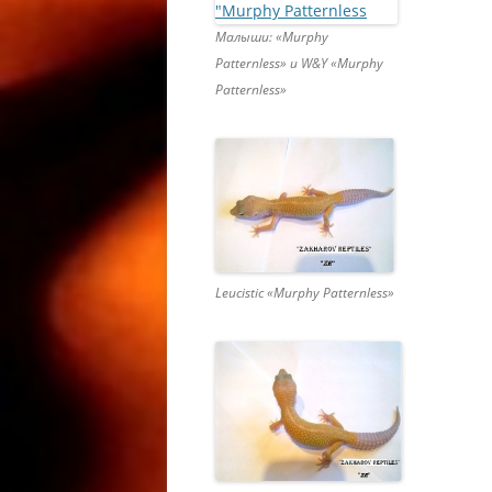
МОРФЫ 
Малыши: «Murphy
HEMITHE
Patternless» и W&Y «Murphy
OREO FA
Patternless»
ГЕМИТЕ
АФРИКА
ТОЛСТО
МОРФЫ 
PATTERN
CAUDICI
FAT TAI
Leucistic «Murphy Patternless»
КОЛЬЦЕ
VARANU
ВАРАНА 
ACANTH
VARANU
СОДЕРЖ
ACANTH