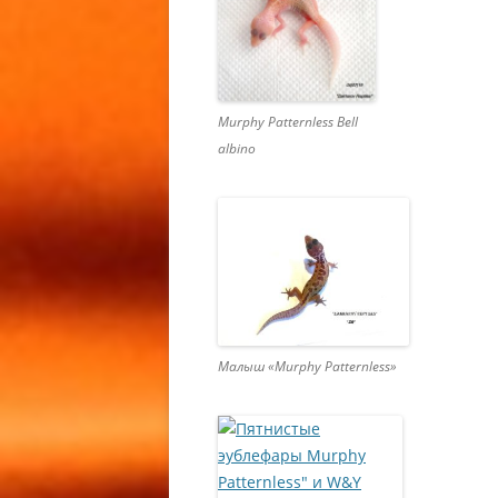
ZERO FA
ГЕМИТЕ
АФРИКА
ТОЛСТО
Murphy Patternless Bell
/ ZULU 
albino
CAUDICI
GECKO
ГЕМИТЕ
АЛЬБИН
ТОЛСТО
CARAMEL
ALBINO
CAUDICI
Малыш «Murphy Patternless»
ALBINO 
ГЕМИТЕ
АФРИКА
ТОЛСТО