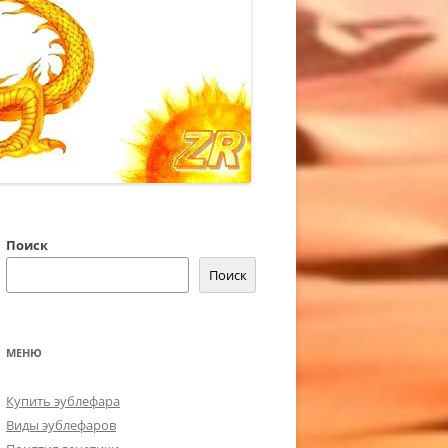
Поиск
Поиск
МЕНЮ
Купить эублефара
Виды эублефаров