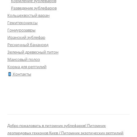
Кормление эублефаров
Разведение эублефаров
Кольцехвостый варан
Гемитекониксы
Гониурозавры
Иранский эублефар
Ресничный бананоед
Зеленый древесный питон
Маисовый полоз
Корма для рептилий
Контакты
Добро пожаловать в питомник эублефаров! Питомник
леопардовых гекконов Киев / Питомник экзотических рептилий