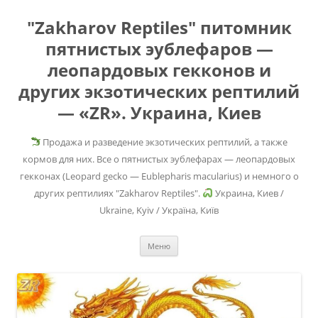
"Zakharov Reptiles" питомник
пятнистых эублефаров —
леопардовых гекконов и
других экзотических рептилий
— «ZR». Украина, Киев
Продажа и разведение экзотических рептилий, а также
кормов для них. Все о пятнистых эублефарах — леопардовых
гекконах (Leopard gecko — Eublepharis macularius) и немного о
других рептилиях "Zakharov Reptiles".
Украина, Киев /
Ukraine, Kyiv / Україна, Київ
Перейти
Меню
к
содержимому