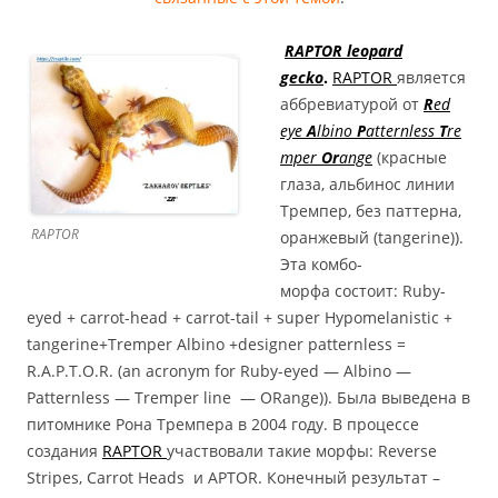
RAPTOR leopard
gecko
.
RAPTOR
является
аббревиатурой от
R
ed
eye
A
lbino
P
atternless
T
re
mper
Or
ange
(красные
глаза, альбинос линии
Тремпер, без паттерна,
RAPTOR
оранжевый (tangerine)).
Эта комбо-
морфа состоит: Ruby-
eyed + carrot-head + carrot-tail + super Hypomelanistic +
tangerine+Tremper Albino +designer patternless =
R.A.P.T.O.R. (an acronym for Ruby-eyed — Albino —
Patternless — Tremper line — ORange)). Была выведена в
питомнике Рона Тремпера в 2004 году. В процессе
создания
RAPTOR
участвовали такие морфы: Reverse
Stripes, Carrot Heads и APTOR. Конечный результат –