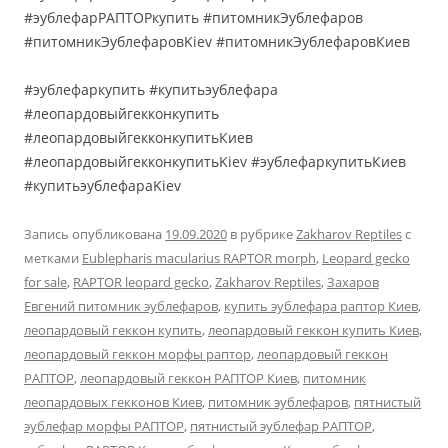
#эублефарРАПТОРкупить #питомникЭублефаров
#питомникЭублефаровKiev #питомникЭублефаровКиев
#эублефаркупить #купитьэублефара
#леопардовыйгекконкупить
#леопардовыйгекконкупитьКиев
#леопардовыйгекконкупитьKiev #эублефаркупитьКиев
#купитьэублефараKiev
Запись опубликована
19.09.2020
в рубрике
Zakharov Reptiles
с
метками
Eublepharis macularius RAPTOR morph
,
Leopard gecko
for sale
,
RAPTOR leopard gecko
,
Zakharov Reptiles
,
Захаров
Евгений питомник эублефаров
,
купить эублефара раптор Киев
,
леопардовый геккон купить
,
леопардовый геккон купить Киев
,
леопардовый геккон морфы раптор
,
леопардовый геккон
РАПТОР
,
леопардовый геккон РАПТОР Киев
,
питомник
леопардовых гекконов Киев
,
питомник эублефаров
,
пятнистый
эублефар морфы РАПТОР
,
пятнистый эублефар РАПТОР
,