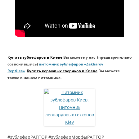
Купить эублефаров в Киеве
Вы можете у нас (предварительно
созвонившись)
питомник эублефаров «Zakharov
Reptiles»
.
Купить кормовых сверчков в Киеве
Вы можете
также в нашем питомнике.
#эублефарРАПТОР #эублефарМорфыРАПТОР