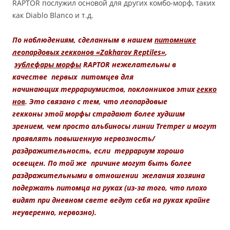
RAPTOR послужил основой для других комбо-морф, таких
как Diablo Blanco и т.д.
По наблюдениям, сделанным в нашем
питомнике
леопардовых гекконов «Zakharov Reptiles»
,
эублефары
морфы
RAPTOR нежелательны в
качестве первых питомцев для
начинающих террариумистов, поклонников этих
гекко
нов
. Это связано с тем, что леопардовые
гекконы этой морфы страдают более худшим
зрением, чем просто альбиносы линии Tremper и могут
проявлять повышенную нервозность/
раздражительность, если террариум хорошо
освещен. По той же причине могут быть более
раздражительными в отношении желания хозяина
подержать питомца на руках (из-за того, что плохо
видят при дневном свете ведут себя на руках крайне
неуверенно, нервозно).