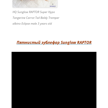
HQ Sunglow RAPTOR Super Hypo
Tangerine Carrot Tail Baldy Tremper
albino Eclipse male 3 years old
Пятнистый эублефар Sunglow RAPTOR