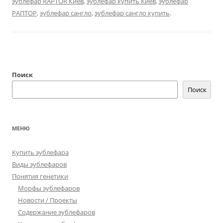
эублефар RAPTOR Киев
,
эублефар купить Киев
,
эублефар
РАПТОР
,
эублефар сангло
,
эублефар сангло купить
.
Поиск
Поиск
МЕНЮ
Купить эублефара
Виды эублефаров
Понятия генетики
Морфы эублефаров
Новости / Проекты
Содержание эублефаров