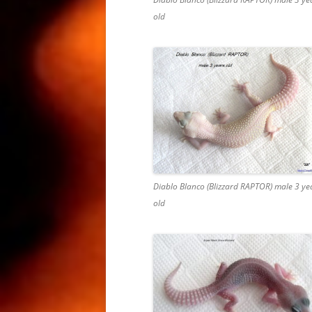
old
КОРМЛЕ
КОРМЛЕ
ГЕККОН
EUBLEPH
LEOPARD
МОРФЫ 
ЛЕОПАР
LEOPAR
РАЗВЕД
Diablo Blanco (Blizzard RAPTOR) male 3 ye
РАЗВЕД
old
ГЕККОН
BREEDIN
MACULA
РЕСНИЧ
РЕСНИТ
/ РЕСН