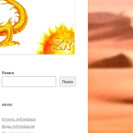
Поиск
Поиск
МЕНЮ
Купить эублефара
Виды эублефаров