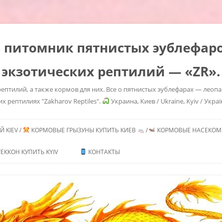
es" питомник пятнистых эублефа
 экзотических рептилий — «ZR».
ептилий, а также кормов для них. Все о пятнистых эублефарах — леоп
их рептилиях "Zakharov Reptiles".
Украина, Киев / Ukraine, Kyiv / Украї
Перейти
к
 KIEV /
КОРМОВЫЕ ГРЫЗУНЫ КУПИТЬ КИЕВ
/
КОРМОВЫЕ НАСЕКОМЫ
содержимому
ТЬ /
ЕККОН КУПИТЬ KYIV
КОНТАКТЫ
ИТЬ
ГЕМИТЕКОНИКСОВ /
CONYX CAUDICINCTUS
/ AFRICAN FAT TAILED
 MORPHS
ТЬ /