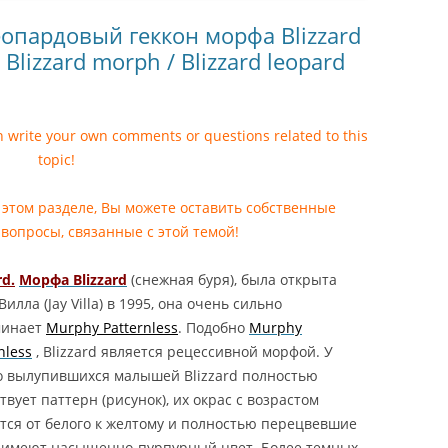
НСКИЙ
еопардовый геккон морфа Blizzard
ХВОСТЫЙ ГЕККОН
 Blizzard morph / Blizzard leopard
MELANISTIC /
STIC HEMITHECONYX
NCTUS / AMELANISTIC FAT
GECKO
an write your own comments or questions related to this
topic!
ОНИКС ВАЙТ АУТ /
НСКИЙ
 этом разделе, Вы можете оставить собственные
ХВОСТЫЙ ГЕККОН WHITE
вопросы, связанные с этой темой!
HITE OUT HEMITHECONYX
NCTUS / WHITE OUT FAT
rd.
Морфа Blizzard
(снежная буря), была открыта
GECKO
илла (Jay Villa) в 1995, она очень сильно
минает
Murphy Patternless
. Подобно
Murphy
КОНИКС ЗЕРО /
nless
, Blizzard является рецессивной морфой. У
НСКИЙ
о вылупившихся малышей Blizzard полностью
ХВОСТЫЙ ГЕККОН
твует паттерн (рисунок), их окрас с возрастом
ZERO / ZERO
тся от белого к желтому и полностью перецвевшие
CONYX CAUDICINCTUS /
 имеют насыщенно-пурпурный цвет. Более темных