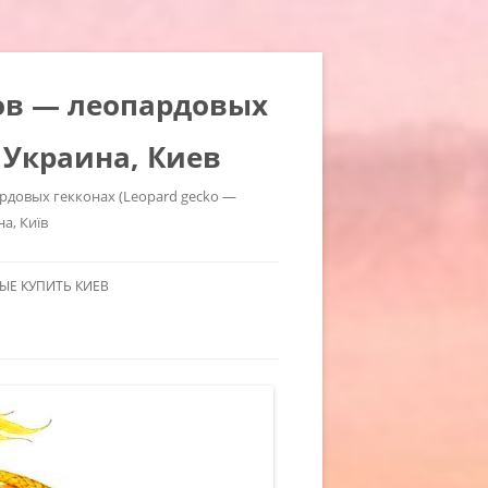
ров — леопардовых
 Украина, Киев
ардовых гекконах (Leopard gecko —
на, Київ
Е КУПИТЬ КИЕВ