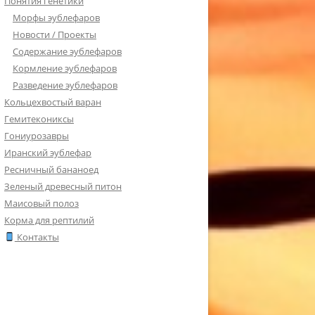
Понятия генетики
Морфы эублефаров
Новости / Проекты
Содержание эублефаров
Кормление эублефаров
Разведение эублефаров
Кольцехвостый варан
Гемитекониксы
Гониурозавры
Иранский эублефар
Ресничный бананоед
Зеленый древесный питон
Маисовый полоз
Корма для рептилий
Контакты