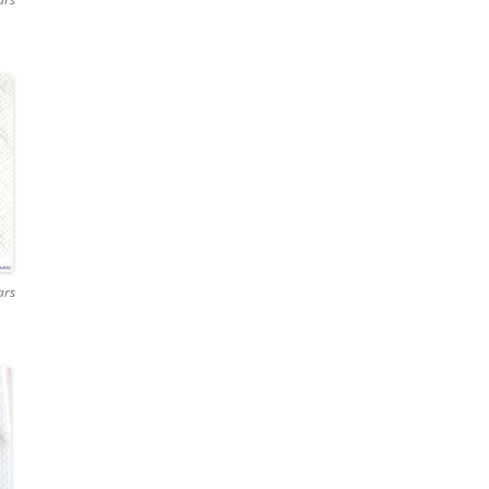
НИЕ ЭУБЛЕФАРА /
НИЕ ЛЕОПАРДОВЫХ
ОВ / КОРМЛЕНИЕ
ARIS MACULARIUS /
 GECKO FEEDING
ЭУБЛЕФАРА / МОРФЫ
ЭУБЛЕФАР ПАТТЕРНЛЕСС /
ДОВЫХ ГЕККОНОВ /
ЛЕОПАРДОВЫЙ ГЕККОН МОРФЫ
D GECKO MORPHS /
LEUCISTIC «MURPHY
PATTERNLESS» / EUBLEPHARIS
ЕНИЕ ЭУБЛЕФАРОВ /
MACULARIUS «MURPHY
ars
ЕНИЕ ЛЕОПАРДОВЫХ
PATTERNLESS» MORPH /
ОВ / LEOPARD GECKO
LEUCISTIC «MURPHY
G / EUBLEPHARIS
PATTERNLESS» LEOPARD GECKO
RIUS BREEDING
ЭУБЛЕФАР БЕЛЬ АЛЬБИНО /
НЫЙ БАНАНОЕД /
ЛЕОПАРДОВЫЙ ГЕККОН МОРФЫ
ЧАТЫЙ БАНАНОЕД КИЕВ
BELL ALBINO / EUBLEPHARIS
ИТЧАТЫЙ БАНАНОЕД
MACULARIUS BELL ALBINO