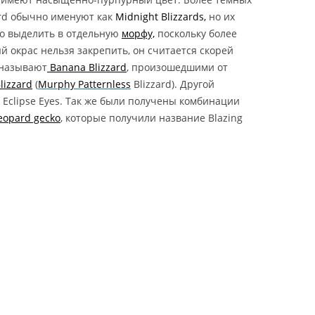
T TAILED GECKO
ard обычно именуют как
Midnight Blizzards,
но их
о выделить в отдельную
морфу,
поскольку более
КОНИКС ЗУЛУ /
й окрас нельзя закрепить, он считается скорей
НСКИЙ
 называют
Banana Blizzard
, произошедшими от
ХВОСТЫЙ ГЕККОН ZULU
lizzard
(
Murphy Patternless
Blizzard). Другой
HEMITHECONYX
Eclipse Eyes. Так же были получены комбинации
NCTUS / ZULU FAT TAILED
leopard gecko
, которые получили название Blazing
КОНИКС КАРАМЕЛЬ
О / АФРИКАНСКИЙ
ХВОСТЫЙ ГЕККОН
 ALBINO / CARAMEL
 HEMITHECONYX
NCTUS / CARAMEL
FAT TAILED GECKO
КОНИКС ОРЕО /
НСКИЙ
ХВОСТЫЙ ГЕККОН