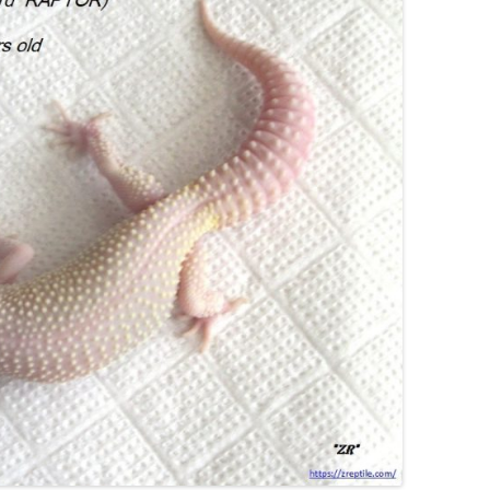
ПИТЬ
ЫЙ ПОЛОЗ КУПИТЬ /
ЫЙ ПОЛОЗ КУПИТЬ
ЕВ /
 МАИСОВЫЙ ПОЛОЗ
EV /
KIEV / PANTHEROPHIS
S КУПИТЬ КИЕВ /
ROPHIS GUTTATUS
KIEV
УПИТЬ
КОНИКС GHOST /
НСКИЙ
ХВОСТЫЙ ГЕККОН
УПИТЬ
GHOST / GHOST
CONYX CAUDICINCTUS /
AT TAILED GECKO
КОНИКС АМЕЛАНИСТИК /