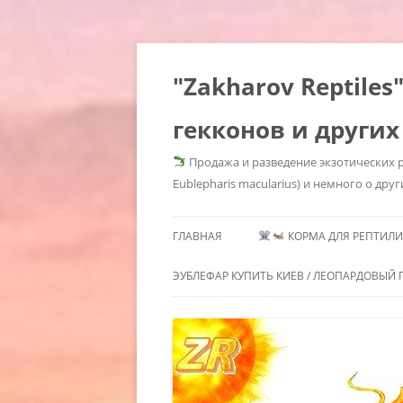
"Zakharov Reptil
гекконов и других
Продажа и разведение экзотических р
Eublepharis macularius) и немного о друг
ГЛАВНАЯ
КОРМА ДЛЯ РЕПТИЛИЙ
КОРМОВЫЕ КРЫСЫ КУПИ
ЭУБЛЕФАР КУПИТЬ КИЕВ / ЛЕОПАРДОВЫЙ Г
КОРМОВЫЕ КРЫСЫ КУП
ГЕМИТЕКОНИКСЫ /
МОРФЫ 
КИЕВ / КОРМОВЫЕ КРЫСЫ
СОДЕРЖАНИЕ
HEMITHE
ЗАМОРОЗКА КУПИТЬ /
ГЕМИТЕКОНИКСОВ /
MORPHS 
КОРМОВЫЕ ГРЫЗУНЫ KIEV
HEMITHECONYX CAUDICINCTUS /
GECKOS
КОРМОВЫЕ МЫШИ КУПИ
AFRICAN FAT TAILED GECKO /