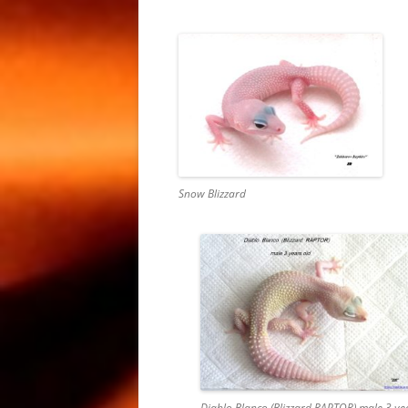
МОРФЫ 
HEMITHE
OREO FA
ГЕМИТЕ
АФРИКА
ТОЛСТО
МОРФЫ 
PATTERN
Snow Blizzard
CAUDICI
FAT TAI
КОЛЬЦЕ
VARANU
ВАРАНА 
ACANTH
VARANU
СОДЕРЖ
ACANTH
Diablo Blanco (Blizzard RAPTOR) male 3 ye