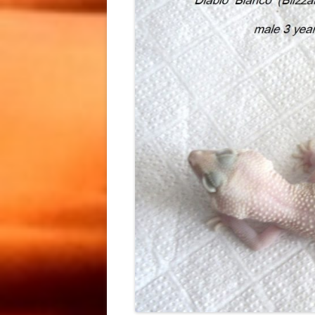
СВЕРЧОК КУПИТЬ КИЕВ /
КУПИТЬ ИРАНСКОГО
GRYLLUS BIMACULATUS КУ
ЭУБЛЕФАРА
KIEV
МАИСОВЫЙ ПОЛОЗ /
МАИСОВ
МУЧНОЙ ЧЕРВЬ КУПИТЬ /
МАИСОВОЙ ПОЛОЗ
МАИСОВ
МУЧНОЙ ЧЕРВЬ КУПИТЬ КИ
СОДЕРЖАНИЕ / МАИСОВЫЙ
КИЕВ /
МУЧНОЙ ХРУЩАК КУПИТЬ KI
ПОЛОЗ КУПИТЬ КИЕВ /
КУПИТЬ 
КОРМОВЫЕ НАСЕКОМЫЕ
PANTHEROPHIS GUTTATUS
GUTTATU
КУПИТЬ КИЕВ
КУПИТЬ KIEV
PANTHE
КУПИТЬ 
ТУРКМЕНСКИЙ ТАРАКАН К
НОВОСТИ / ПРОЕКТЫ
/ ТУРКМЕНСКИЙ ТАРАКАН
ИНФОРМАЦИЯ
ГЕМИТЕ
КУПИТЬ КИЕВ / КОРМОВОЙ
АФРИКА
ТАРАКАН КУПИТЬ KIEV /
ТОЛСТО
ТУРКМЕНСКИЙ ТАРАКАН К
МОРФЫ 
КИЕВ
HEMITHE
GHOST F
ГЕМИТЕ