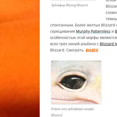
ZERO FA
Эублефар Blazing Blizzard
Blizz
сложн
ГЕМИТЕ
темны
АФРИКА
спонтанным. Более желтых Blizzard
ТОЛСТО
скрещивания
Murphy Patternless
и
B
/ ZULU 
особенностью этой морфы являются 
CAUDICI
всех трех линий альбино с
Blizzard 
GECKO
Blizzard. Смотреть
ВИДЕО
ГЕМИТЕ
АЛЬБИН
ТОЛСТО
CARAMEL
ALBINO
CAUDICI
ALBINO 
ГЕМИТЕ
Eclipse глаз эублефара морфы
АФРИКА
Blizzard
ТОЛСТО