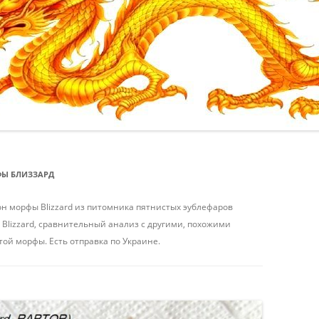
ИТЬ
/
ИТЬ /
ФЫ БЛИЗЗАРД
КИЕВ
н морфы Blizzard из питомника пятнистых эублефаров
ы Blizzard, сравнительный анализ с другими, похожими
ой морфы. Есть отправка по Украине.
ИТЬ