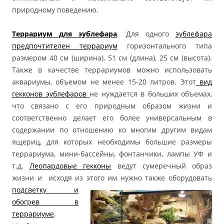
природному поведению.
Террариум для эублефара
. Для одного
эублефара
предпочтителен террариум
горизонтального типа
размером 40 см (ширина), 51 см (длина), 25 см (высота).
Также в качестве террариумов можно использовать
аквариумы, объемом не менее 15-20 литров. Этот
вид
гекконов эублефаров
не нуждается в больших объемах,
что связано с его природным образом жизни и
соответственно делает его более универсальным в
содержании по отношению ко многим другим видам
ящериц, для которых необходимы большие размеры
террариума, мини-бассейны, фонтанчики, лампы УФ и
т.д.
Леопардовые гекконы
ведут сумеречный образ
жизни и исходя из этого им нужно также
оборудовать
подсветку и
обогрев в
террариуме
.