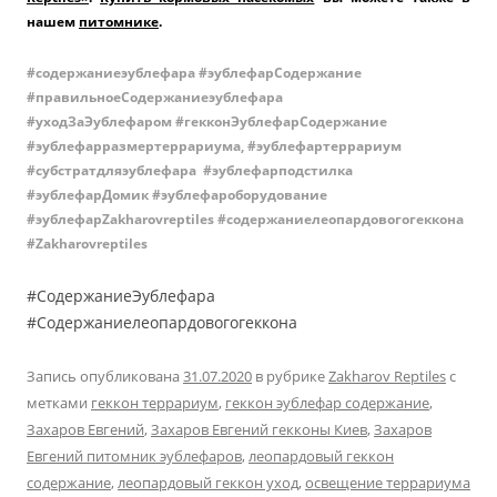
нашем
питомнике
.
#содержаниеэублефара #эублефарСодержание
#правильноеCодержаниеэублефара
#уходЗаЭублефаром #гекконЭублефарСодержание
#эублефарразмертеррариума, #эублефартеррариум
#субстратдляэублефара #эублефарподстилка
#эублефарДомик #эублефароборудование
#эублефарZakharovreptiles #содержаниелеопардовогогеккона
#Zakharovreptiles
#СодержаниеЭублефара
#Содержаниелеопардовогогеккона
Запись опубликована
31.07.2020
в рубрике
Zakharov Reptiles
с
метками
геккон террариум
,
геккон эублефар содержание
,
Захаров Евгений
,
Захаров Евгений гекконы Киев
,
Захаров
Евгений питомник эублефаров
,
леопардовый геккон
содержание
,
леопардовый геккон уход
,
освещение террариума