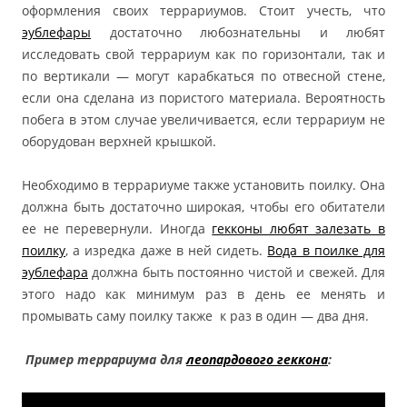
оформления своих террариумов. Стоит учесть, что
эублефары
достаточно любознательны и любят
исследовать свой террариум как по горизонтали, так и
по вертикали — могут карабкаться по отвесной стене,
если она сделана из пористого материала. Вероятность
побега в этом случае увеличивается, если террариум не
оборудован верхней крышкой.
Необходимо в террариуме также установить поилку. Она
должна быть достаточно широкая, чтобы его обитатели
ее не перевернули. Иногда
гекконы любят залезать в
поилку
, а изредка даже в ней сидеть.
Вода в поилке для
эублефара
должна быть постоянно чистой и свежей. Для
этого надо как минимум раз в день ее менять и
промывать саму поилку также к раз в один — два дня.
Пример террариума для
леопардового геккона
: