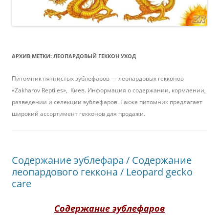
АРХИВ МЕТКИ:
ЛЕОПАРДОВЫЙ ГЕККОН УХОД
Питомник пятнистых эублефаров — леопардовых гекконов
«Zakharov Reptiles», Киев. Информация о содержании, кормлении,
разведении и селекции эублефаров. Также питомник предлагает
широкий ассортимент гекконов для продажи.
Содержание эублефара / Содержание
леопардового геккона / Leopard gecko
care
Содержание эублефаров