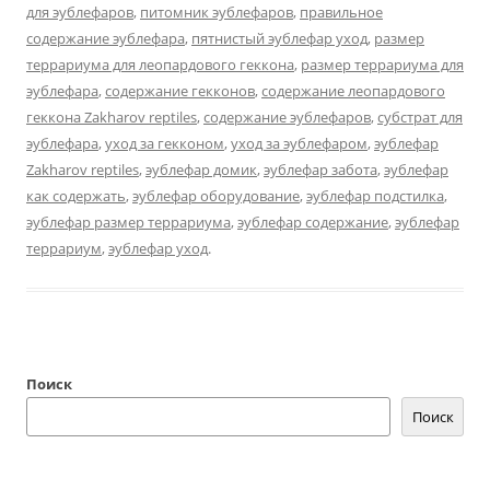
для эублефаров
,
питомник эублефаров
,
правильное
содержание эублефара
,
пятнистый эублефар уход
,
размер
террариума для леопардового геккона
,
размер террариума для
эублефара
,
содержание гекконов
,
содержание леопардового
геккона Zakharov reptiles
,
содержание эублефаров
,
субстрат для
эублефара
,
уход за гекконом
,
уход за эублефаром
,
эублефар
Zakharov reptiles
,
эублефар домик
,
эублефар забота
,
эублефар
как содержать
,
эублефар оборудование
,
эублефар подстилка
,
эублефар размер террариума
,
эублефар содержание
,
эублефар
террариум
,
эублефар уход
.
Поиск
Поиск