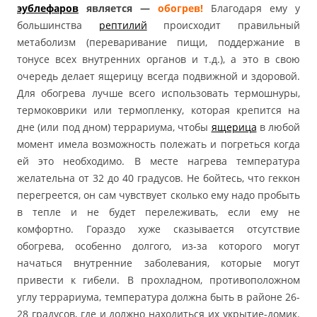
эублефаров
является —
обогрев!
Благодаря ему у
большинства
рептилий
происходит правильный
метаболизм (переваривание пищи, поддержание в
тонусе всех внутренних органов и т.д.), а это в свою
очередь делает ящерицу всегда подвижной и здоровой.
Для обогрева лучше всего использовать термошнуры,
термоковрики или термопленку, которая крепится на
дне (или под дном) террариума, чтобы
ящерица
в любой
момент имела возможность полежать и погреться когда
ей это необходимо. В месте нагрева температура
желательна от 32 до 40 градусов. Не бойтесь, что геккон
перегреется, он сам чувствует сколько ему надо пробыть
в тепле и не будет перележивать, если ему не
комфортно. Гораздо хуже сказывается отсутствие
обогрева, особенно долгого, из-за которого могут
начаться внутренние заболевания, которые могут
привести к гибели. В прохладном, противоположном
углу террариума, температура должна быть в районе 26-
28 градусов, где и должно находиться их укрытие-домик.