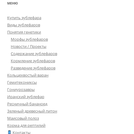
МЕНЮ
Купить эублефара
Виды эублефаров
Понятия генетики
Морфы эублефаров
Новости / Проекты
Содержание эублефаров
Кормление эублефаров
Разведение эублефаров
Кольцехвостый варан
Гемитекониксы
Гониурозавры
Иранский эублефар
Ресничный бананоед
Зеленый древесный питон
Маисовый полоз
Корма для рептилий
Контакты