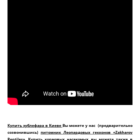
Купить эублефара в Киеве
Вы можете у нас (предварительно
созвонившись)
питомник Леопардовых гекконов «Zakharov
Reptiles»
.
Купить кормовых насекомых
вы можете также в