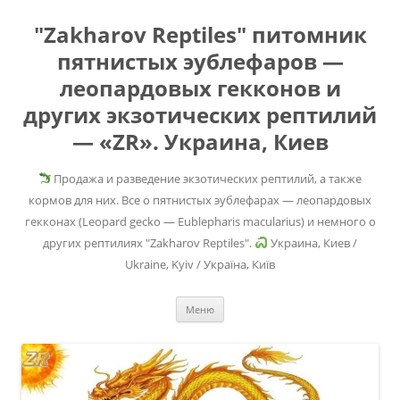
"Zakharov Reptiles" питомник
пятнистых эублефаров —
леопардовых гекконов и
других экзотических рептилий
— «ZR». Украина, Киев
Продажа и разведение экзотических рептилий, а также
кормов для них. Все о пятнистых эублефарах — леопардовых
гекконах (Leopard gecko — Eublepharis macularius) и немного о
других рептилиях "Zakharov Reptiles".
Украина, Киев /
Ukraine, Kyiv / Україна, Київ
Перейти
Меню
к
содержимому