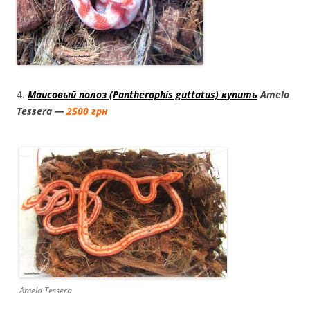
4.
Маисовый полоз (Pantherophis guttatus) купить
Amelo
Tessera —
2500 грн
Amelo Tessera