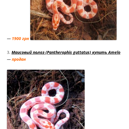
—
1900 грн
3.
Маисовый полоз (Pantherophis guttatus) купить Amelo
—
продан