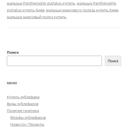
малыши Pantherophis guttatus купить
,
малыши Pantherophis
guttatus купить Киев
,
малыши маисового полоза купить Киев
,
малыши маисовый полоз купить
.
Поиск
Поиск
МЕНЮ
Купить эублефара
Виды эублефаров
Понятия генетики
Морфы эублефаров
Новости / Проекты