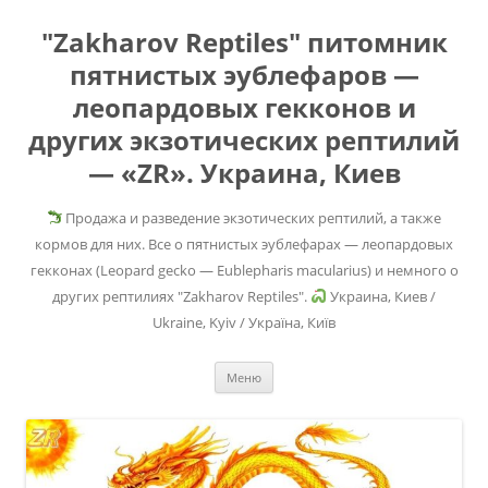
"Zakharov Reptiles" питомник
пятнистых эублефаров —
леопардовых гекконов и
других экзотических рептилий
— «ZR». Украина, Киев
Продажа и разведение экзотических рептилий, а также
кормов для них. Все о пятнистых эублефарах — леопардовых
гекконах (Leopard gecko — Eublepharis macularius) и немного о
других рептилиях "Zakharov Reptiles".
Украина, Киев /
Ukraine, Kyiv / Україна, Київ
Перейти
Меню
к
содержимому