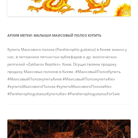
АРХИВ МЕТКИ:
МАЛЫШИ МАИСОВЫЙ ПОЛОЗ КУПИТЬ
Купить Маисового полоза (Pantherophis guttatus) в Киеве можно у
нас, в питомнике пятнистых эублефаров и др. экзотических
рептилий «Zakharov Reptiles», Киев. Осуществляем продажу
продажу Маисовых полозов в Киеве. #МаисовыйПолозКупить
#МаисовыйПолозкупитьКиев #МаисовыйПолозкупитьKiev
#купитьМаисовогоПолоза #купитьМаисовогоПолозаKiev
#PantherophisguttatusКупитьKiev #PantherophisguttatusForSale