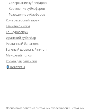
Содержание эублефаров
Кормление эублефаров
Разведение эублефаров
Кольцехвостый варан
Гемитекониксы
Гониурозавры
Иранский эублефар
Ресничный бананоед
Зеленый древесный питон
Маисовый полоз
Корма для рептилий
Контакты
Добро пожаловать в питомник эублефаров! Питомник