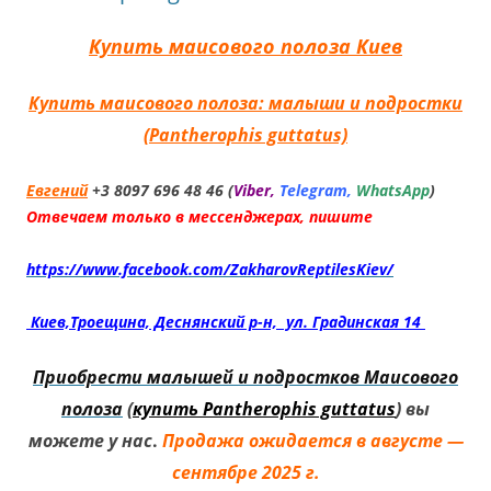
Купить маисового полоза Киев
Купить маисового полоза: малыши и
подростки
(Pantherophis guttatus)
Евгений
+3 8097 696 48 46 (
Viber,
Telegram,
WhatsApp
)
Отвечаем только в мессенджерах, пишите
https://www.facebook.com/ZakharovReptilesKiev/
Киев,Троещина, Деснянский р-н, ул. Градинская 14
Приобрести малышей и подростков Маисового
полоза
(
купить Pantherophis guttatus
) вы
можете у нас
.
Продажа ожидается в августе —
сентябре 2025 г.