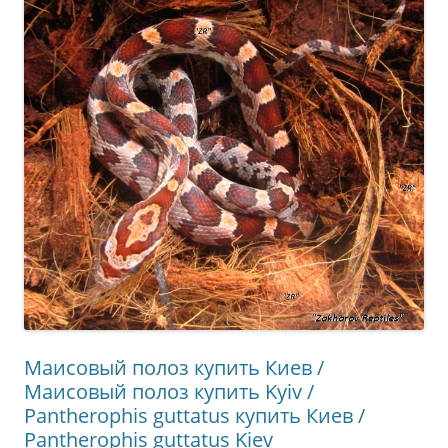
Маисовый полоз купить Киев /
Маисовый полоз купить Kyiv /
Pantherophis guttatus купить Киев /
Pantherophis guttatus Kiev