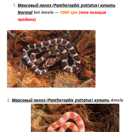
Маисовый полоз (Pantherophis guttatus) купить
Normal
het Amelo —
1000 грн
(эта
позиция
продана)
2.
Маисовый полоз (Pantherophis guttatus) купить
Amelo