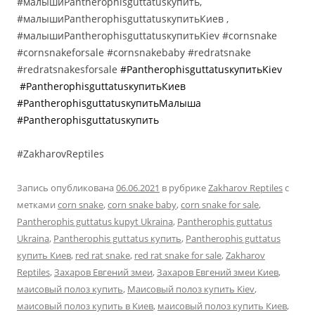
#малышиPantherophisguttatusкупить,
#малышиPantherophisguttatusкупитьКиев ,
#малышиPantherophisguttatusкупитьKiev #cornsnake
#cornsnakeforsale #cornsnakebaby #redratsnake
#redratsnakesforsale
#Pantherophisguttatus
купитьKiev
#Pantherophisguttatus
купить
Киев
#Pantherophisguttatus
купить
Малыша
#Pantherophisguttatus
купить
#ZakharovReptiles
Запись опубликована
06.06.2021
в рубрике
Zakharov Reptiles
с
метками
corn snake
,
corn snake baby
,
corn snake for sale
,
Pantherophis guttatus kupyt Ukraina
,
Pantherophis guttatus
Ukraina
,
Pantherophis guttatus купить
,
Pantherophis guttatus
купить Киев
,
red rat snake
,
red rat snake for sale
,
Zakharov
Reptiles
,
Захаров Евгений змеи
,
Захаров Евгений змеи Киев
,
маисовый полоз купить
,
Маисовый полоз купить Kiev
,
маисовый полоз купить в Киев
,
маисовый полоз купить Киев
,