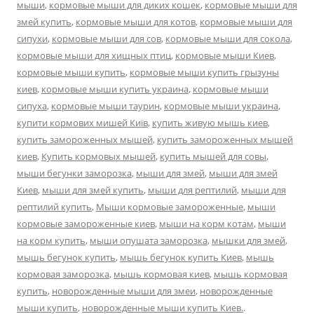
мыши
,
кормовые мыши для диких кошек
,
кормовые мыши для
змей купить
,
кормовые мыши для котов
,
кормовые мыши для
сипухи
,
кормовые мыши для сов
,
кормовые мыши для сокола
,
кормовые мыши для хищных птиц
,
кормовые мыши Киев
,
кормовые мыши купить
,
кормовые мыши купить грызуны
киев
,
кормовые мыши купить украина
,
кормовые мыши
сипуха
,
кормовые мыши таурин
,
кормовые мыши украина
,
купити кормових мишей Київ
,
купить живую мышь киев
,
купить замороженных мышей
,
купить замороженных мышей
киев
,
Купить кормовых мышей
,
купить мышей для совы
,
мыши бегунки заморозка
,
мыши для змей
,
мыши для змей
Киев
,
мыши для змей купить
,
мыши для рептилий
,
мыши для
рептилий купить
,
Мыши кормовые замороженные
,
мыши
кормовые замороженные киев
,
мыши на корм котам
,
мыши
на корм купить
,
мыши опушата заморозка
,
мышки для змей
,
мышь бегунок купить
,
мышь бегунок купить Киев
,
мышь
кормовая заморозка
,
мышь кормовая киев
,
мышь кормовая
купить
,
новорожденные мыши для змеи
,
новорожденные
мыши купить
,
новорожденные мыши купить Киев.
.