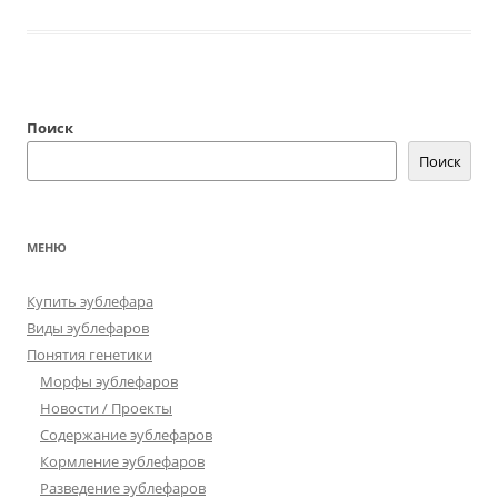
Поиск
Поиск
МЕНЮ
Купить эублефара
Виды эублефаров
Понятия генетики
Морфы эублефаров
Новости / Проекты
Содержание эублефаров
Кормление эублефаров
Разведение эублефаров