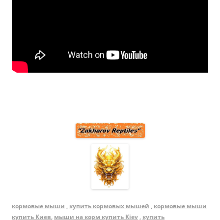
кормовые мыши
,
купить кормовых мышей
,
кормовые мыши
купить Киев
,
мыши на корм купить Kiev
,
купить