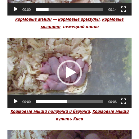
00:00
00:14
Кормовые мыши
—
кормовые грызуны
.
Кормовые
мышата
немецкой линии
Видеоплеер
00:00
00:06
Кормовые мыши ползунки и бегунки
.
Кормовые мыши
купить Киев
Видеоплеер