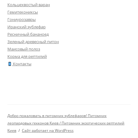
Кольцехвостый варан
Гемитекониксы
Гониурозавры
Иранский эублефар
Ресничный бананоед
Зеленый древесный питон
Маисовый полоз
Корма для рептилий
Контакты
Добро пожаловать в питомник эублефаров! Питомник
леопардовых гекконов Киев / Питомник экзотических рептилий
Киев
Сайт работает на WordPress