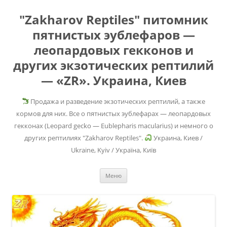
"Zakharov Reptiles" питомник
пятнистых эублефаров —
леопардовых гекконов и
других экзотических рептилий
— «ZR». Украина, Киев
Продажа и разведение экзотических рептилий, а также
кормов для них. Все о пятнистых эублефарах — леопардовых
гекконах (Leopard gecko — Eublepharis macularius) и немного о
других рептилиях "Zakharov Reptiles".
Украина, Киев /
Ukraine, Kyiv / Україна, Київ
Перейти
Меню
к
содержимому