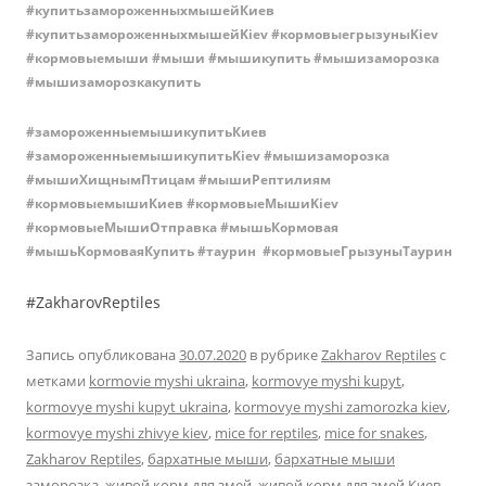
#купитьзамороженныхмышейКиев
#купитьзамороженныхмышейKiev #
кормовыегрызуныKiev
#кормовыемыши #мыши #мышикупить #мышизаморозка
#мышизаморозкакупить
#замороженныемышикупитьКиев
#замороженныемышикупитьKiev #мышизаморозка
#мышиХищнымПтицам #мышиРептилиям
#кормовыемышиКиев #кормовыеМышиKiev
#кормовыеМышиОтправка #мышьКормовая
#мышьКормоваяКупить #таурин #кормовыеГрызуныТаурин
#ZakharovReptiles
Запись опубликована
30.07.2020
в рубрике
Zakharov Reptiles
с
метками
kormovie myshi ukraina
,
kormovye myshi kupyt
,
kormovye myshi kupyt ukraina
,
kormovye myshi zamorozka kiev
,
kormovye myshi zhivye kiev
,
mice for reptiles
,
mice for snakes
,
Zakharov Reptiles
,
бархатные мыши
,
бархатные мыши
заморозка
,
живой корм для змей
,
живой корм для змей Киев
,