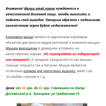
Внимание!
Мыши этой линии
нуждаются в
качественной белковой пище, чтобы выносить и
поднять свой выводок. Овощных обрезков с небольшим
количеством зерна будет недостаточно!
Кормовые мыши
являются идеальным кормовым
объектом для многих видов рептилий и млекопитающих.
Мышки выращены
в домашних условиях, на
качественных кормах. (
Не перепродажа из лабораторий
или вивариев!
) К продаже предлагаются как мышки
голыши, опушата так и бегунки. Мыши являются
отличным
кормом для некоторых ящериц
,
змей, сов,
ястребов, соколов и т.д..
Цена:
от
45
грн. до
65
грн. Самовывоз по Киеву.
Деснянский р-н. Троещина, ул.Градинская 14