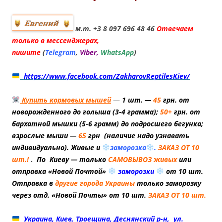
м.т. +3 8 097 696 48 46
Отвечаем
только в мессенджерах,
пишите
(
Telegram
,
Viber,
WhatsApp
)
https://www.facebook.com/ZakharovReptilesKiev/
Купить кормовых мышей
—
1 шт. —
45
грн. от
новорожденного до голыша (3-4 грамма);
50+
грн. от
бархатной мышки (5-6 грамм) до подросшего бегунка;
взрослые мыши —
65
грн (наличие надо узнавать
индивидуально). Живые и
заморозка
.
ЗАКАЗ ОТ 10
шт.!
.
По Киеву — только
САМОВЫВОЗ живых
или
отправка «Новой Почтой»
заморозки
от 10 шт.
Отправка в
другие города Украины
только заморозку
через отд. «
Новой Почты» от 10 шт.
ЗАКАЗ ОТ 10 шт.
Украина, Киев, Троещина, Деснянский р-н, ул.