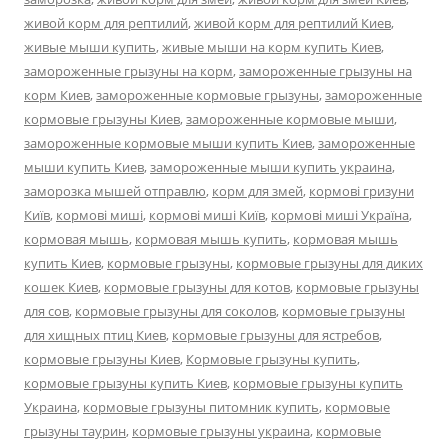
живой корм для рептилий
,
живой корм для рептилий Киев
,
живые мыши купить
,
живые мыши на корм купить Киев
,
замороженные грызуны на корм
,
замороженные грызуны на
корм Киев
,
замороженные кормовые грызуны
,
замороженные
кормовые грызуны Киев
,
замороженные кормовые мыши
,
замороженные кормовые мыши купить Киев
,
замороженные
мыши купить Киев
,
замороженные мыши купить украина
,
заморозка мышей отправлю
,
корм для змей
,
кормові гризуни
Київ
,
кормові миші
,
кормові миші Київ
,
кормові миші Україна
,
кормовая мышь
,
кормовая мышь купить
,
кормовая мышь
купить Киев
,
кормовые грызуны
,
кормовые грызуны для диких
кошек Киев
,
кормовые грызуны для котов
,
кормовые грызуны
для сов
,
кормовые грызуны для соколов
,
кормовые грызуны
для хищных птиц Киев
,
кормовые грызуны для ястребов
,
кормовые грызуны Киев
,
Кормовые грызуны купить
,
кормовые грызуны купить Киев
,
кормовые грызуны купить
Украина
,
кормовые грызуны питомник купить
,
кормовые
грызуны таурин
,
кормовые грызуны украина
,
кормовые