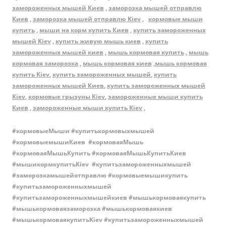
замороженных мышей Киев
,
заморозка мышей отправлю
Киев
,
заморозка мышей отправлю Kiev
,
кормовые мыши
купить
,
мыши на корм купить Киев
,
купить замороженных
мышей Kiev
,
купить живую мышь киев
,
купить
замороженных мышей киев
,
мышь кормовая купить
,
мышь
кормовая заморозка
,
мышь кормовая киев
,
мышь кормовая
купить Kiev
,
купить замороженных мышей
,
купить
замороженных мышей Киев
,
купить замороженных мышей
Kiev
,
кормовые грызуны Kiev
,
замороженные мыши купить
Киев
,
замороженные мыши купить Kiev
,
#кормовыеМыши #купитькормовыхмышей
#кормовыемышиКиев #кормоваяМышь
#кормоваяМышьКупить #кормоваяМышьКупитьКиев
#мышикормкупитьKiev #купитьзамороженныхмышей
#заморозкамышейотправлю #кормовыемышикупить
#купитьзамороженныхмышей
#купитьзамороженныхмышейкиев #мышькормоваякупить
#мышькормоваязаморозка #мышькормоваякиев
#мышькормоваякупитьKiev #купитьзамороженныхмышей