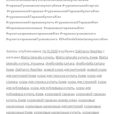
#тараканГусаковскогокупитьКиев #туркменськийтарган
#туркменскийтаракан #туркменскийТараканКупитьKiev
#туркменскийТараканКупитьKiev
#туркменскийтараканкупить #туркменскийТараканKiev
#Кормовыенасекомые #кормовыетараканыKiev
#купитькормовыхтаракановKiev #таракангусаковского
#купитьтаракановГусаковского #ShelfordellatartaraкупитьKiev
Запись опубликована
14.10.2020
в рубрике
Zakharov Reptiles
с
метками
Blatta lateralis купить
,
Blatta lateralis купить Киев
,
Blatta
lateralis купить Украина
,
shelfordella tartara
,
shelfordella tartara
Киев
,
Zakharov Reptiles
,
живой корм для рептилий
,
живой корм
для рептилий Киев
,
корм для геккона купить Киев
,
корм для
стрижа
,
корм для стрижа купить Киев
,
корм для стрижей
,
корм
для эублефара
,
корм для эублефара купить
,
корм для
эублефара купить Киев
,
кормовой таракан
,
кормовой таракан
купить Киев
,
кормовой таракан номер один
,
кормовые
насекомые
,
кормовые насекомые для рептилий
,
кормовые
насекомые Киев
,
кормовые насекомые купить
,
кормовые