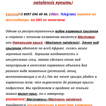
natalensis купить
)
Евгений
+3 8
097 696 48 46.
(
Viber,
Telegram
)
пишите на
мессенджеры,
н
а SMS не отвечаем
Одним из распространенных
видов кормовых грызунов
в странах с теплым климатом является
Мастомис
или
Натальная крыса
(
Mastomys natalensis
).
Этот вид
грызунов
обитает по всей Африке, селясь возле
зерновых полей. Хорошая плодовитость и
отсутствие спец. запаха сделали этот вид
популярным в качестве кормового объекта для
разного вида животных (рептилий, птиц,
млекопитающих и т.д.).Так же этот грызун удобен в
кормлении тем, что вырастает до размера крысы-
подростка. Мы предлагаем к продаже не только
живых
мыше-крыс
, но и заморозку.
ВНИМАНИЕ!
Мастомисы
(
Mastomys natalensis
)
продаются
исключительно в качестве кормового