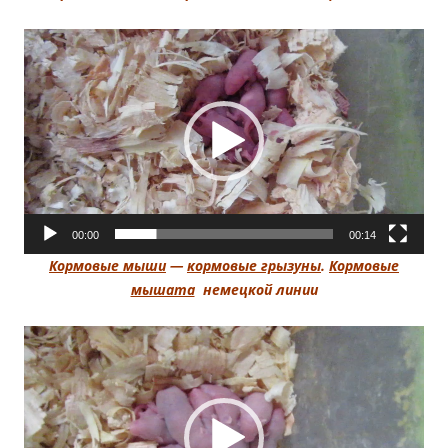
Видеоплеер
00:00
00:14
Кормовые мыши
—
кормовые грызуны
.
Кормовые
мышата
немецкой линии
Видеоплеер