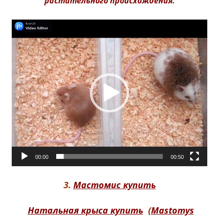
растительного происхождения.
Видеоплеер
00:00
00:50
3
.
Мастомис купить
Натальная крыса купить
(
Mastomys