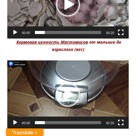
00:00
00:20
Кормовая ценность Мастомисов
от малыша до
взрослого (вес)
Видеоплеер
00:00
00:20
Translate »