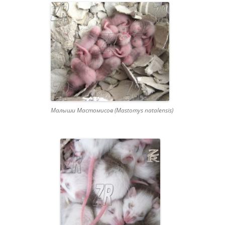
Малыши Мастомисов (Mastomys natalensis)