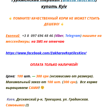
купить Kyiv
ПОМНИТЕ! КАЧЕСТВЕННЫЙ КОРМ НЕ МОЖЕТ СТОИТЬ
ДЕШЕВО!
Евгений
+3 8 097 696 48 46 (
Viber
,
Telegram
)
пишите на
мессенджеры,
на SMS не отвечаю
https://www.facebook.com/ZakharovReptilesKiev/
ОПЛАТА ТОЛЬКО НАЛИЧКОЙ!
Цена:
100
шт.
—
300 грн
(независимо от размера).
Минимальный заказ от
100 шт.
(
300 грн
). Все корма
выращиваем
САМИ
!
Киев
. Деснянский р-н, Троещина, ул. Градинская.
Самовывоз
(!)