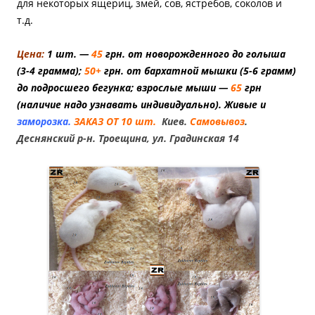
для некоторых ящериц, змей, сов, ястребов, соколов и
т.д.
Цена:
1 шт. —
45
грн. от новорожденного до голыша
(3-4 грамма);
50+
грн. от бархатной мышки (5-6 грамм)
до подросшего бегунка; взрослые мыши —
65
грн
(наличие надо узнавать индивидуально). Живые и
заморозка.
ЗАКАЗ ОТ 10 шт.
Киев.
Самовывоз
.
Деснянский р-н. Троещина, ул. Градинская 14