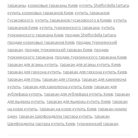
тараканы
,
кормовые тараканы Киев
,
купить Shelfordella tartara
,
купить кормовых тараканов Киев
,
купить тараканов
Гусаковского
,
купить тараканов гусаковского в Киеве
,
купить
тараканов Киев
,
купить туркменского таракана
,
купить
туркменского таракана Киев
,
продам Shelfordella tartara
,
продам кормовых тараканов Киев
,
продам туркменский
таракан
,
продам туркменский таракан Киев
,
продам
туркменского таракана
,
продам туркменского таракана Киев
,
таракан для агамы купить
,
таракан для агамы купить Киев
,
таракан для геккона купить
,
таракан для геккона купить Киев
,
таракан для птиц
,
таракан для стрижа
,
таракан для хамелеона
купить
,
таракан для хамелеона купить Киев
,
таракан для
эублефара купить
,
таракан для эублефара купить Киев
,
таракан
для ящериц купить
,
таракан для ящериц купить Киев
,
таракан
на корм купить
,
таракан на корм купить Киев
,
таракан номер
один
,
таракан Шелфорделла тартара купить
,
таракан
Шелфорделла тартара купить Киев
,
туркменский таракан
.