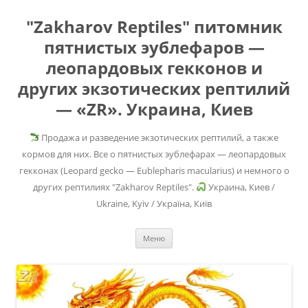
"Zakharov Reptiles" питомник
пятнистых эублефаров —
леопардовых гекконов и
других экзотических рептилий
— «ZR». Украина, Киев
Продажа и разведение экзотических рептилий, а также
кормов для них. Все о пятнистых эублефарах — леопардовых
гекконах (Leopard gecko — Eublepharis macularius) и немного о
других рептилиях "Zakharov Reptiles".
Украина, Киев /
Ukraine, Kyiv / Україна, Київ
Перейти
Меню
к
содержимому