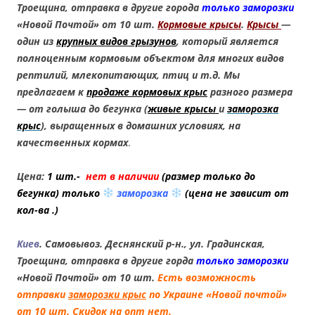
Троещина, отправка в другие города
только заморозки
«Новой Почтой» от 10 шт.
Кормовые крысы
.
Крысы
—
один из
крупных видов грызунов
, который является
полноценным кормовым объектом для многих видов
рептилий, млекопитающих, птиц и т.д. Мы
предлагаем к
продаже кормовых крыс
разного размера
— от голыша до бегунка (
живые крысы
и
заморозка
крыс
), выращенных в домашних условиях, на
качественных кормах
.
Цена:
1 шт.-
нет в наличии
(размер только до
бегунка) только
заморозка
(
цена не зависит от
кол-ва .
)
Киев
. Самовывоз. Деснянский р-н., ул. Градинская,
Троещина, отправка в другие горда
только заморозки
«Новой Почтой» от 10 шт.
Есть возможность
отправки
заморозки крыс
по Украине «Новой почтой»
от 10 шт. Скидок на опт нет.