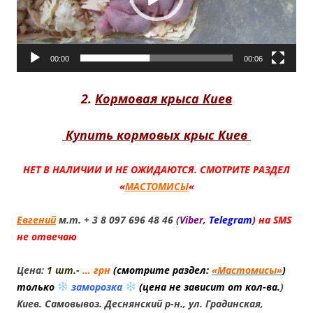
00:00
00:06
2.
Кормовая крыса Киев
Купить кормовых крыс Киев
НЕТ В НАЛИЧИИ И НЕ ОЖИДАЮТСЯ. СМОТРИТЕ РАЗДЕЛ
«
МАСТОМИСЫ
«
Евгений
м.т. + 3 8 097 696 48 46 (
Viber,
Telegram
)
на SMS
не отвечаю
Цена:
1 шт.-
… грн
(смотрите раздел:
«Мастомисы»
)
только
заморозка
(
цена не зависит от кол-ва.
)
Киев. Самовывоз. Деснянский р-н., ул. Градинская,