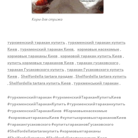
Корм для стрижа
туркменский таракан купить
,
туркменский таракан купить
Киев
,
туркменский таракан Киев
,
кормовые насекомые
,
кормовые тараканы Киев
,
кормовой таракан купить Киев
,
купить кормовых тараканов Киев
,
таракан гусаковского
,
таракан Гусаковского купить
,
таракан Гусаковского купить
Киев
,
Shelfordella tartara продам
,
Shelfordella tartara купить
,
Shelfordella tartara купить Киев
,
туркменський таракан
,
#туркменскийтаракан #туркменскийТараканКупитьКиев
#туркменскийТараканКупить #туркменскийтараканкупить
#туркменскийТараканКиев #Кормовыенасекомые
#кормовыетараканыКиев #купитькормовыхтаракановКиев
#таракангусаковского #купитьтаракановГусаковского
#Shelfordellatartaraкупить #кормовыетараканы
#Shelfordellatartara #ShelfordellatartaraкупитьКиев