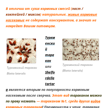
В отличии от сухих кормовых смесей (
паст /
коктейлей / миксов
) натуральные,
живые кормовые
насекомые
не содержат консервантов, а значит не
навредят Вашим питомцам.
Туркм
енски
й
тара
кан
Туркменский таракан
или
Туркменский таракан
(Blatta lateralis)
Shelfo
Blatta lateralis
rdella
tartar
a
является вторым по популярности кормовым
насекомым после сверчка.
Этот вид
тараканов можно
по праву назвать
— тараканом №1, среди других
видов
кормовых тараканов
!
Преимуществ у этих таракана