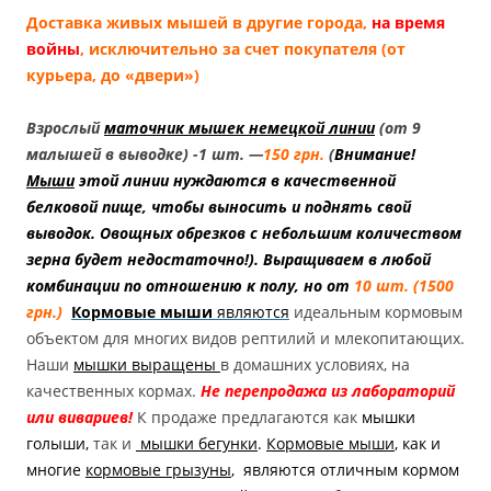
Доставка живых мышей в другие города,
на время
войны
, исключительно за счет покупателя (от
курьера, до «двери»)
Взрослый
маточник мышек немецкой линии
(от 9
малышей в выводке) -1 шт. —
150 грн.
(
Внимание!
Мыши
этой линии нуждаются в качественной
белковой пище, чтобы выносить и поднять свой
выводок. Овощных обрезков с небольшим количеством
зерна будет недостаточно!
). Выращиваем в любой
комбинации по отношению к полу, но от
10 шт. (1500
грн.)
Кормовые мыши
являются
идеальным кормовым
объектом для многих видов рептилий и млекопитающих.
Наши
мышки выращены
в домашних условиях, на
качественных кормах.
Не перепродажа из лабораторий
или вивариев!
К продаже предлагаются как
мышки
голыши,
так и
мышки бегунки
.
Кормовые мыши
, как и
многие
кормовые грызуны
, являются отличным кормом