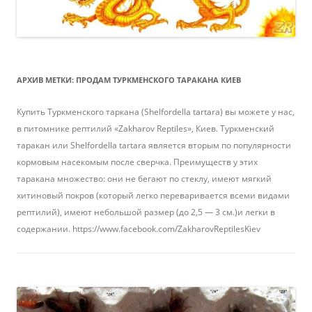
АРХИВ МЕТКИ:
ПРОДАМ ТУРКМЕНСКОГО ТАРАКАНА КИЕВ
Купить Туркменского таркана (Shelfordella tartara) вы можете у нас,
в питомнике рептилий «Zakharov Reptiles», Киев. Туркменский
таракан или Shelfordella tartara является вторым по популярности
кормовым насекомым после сверчка. Преимуществ у этих
таракана множество: они не бегают по стеклу, имеют мягкий
хитиновый покров (который легко переваривается всеми видами
рептилий), имеют небольшой размер (до 2,5 — 3 см.)и легки в
содержании. https://www.facebook.com/ZakharovReptilesKiev