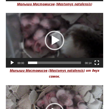
Малыши Мастомисов
(
Mastomys natalensis
)
Видеоплеер
00:00
00:14
Малыши Мастомисов
(
Mastomys natalensis
) от двух
самок.
Видеоплеер