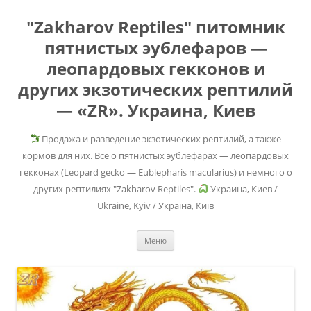
"Zakharov Reptiles" питомник
пятнистых эублефаров —
леопардовых гекконов и
других экзотических рептилий
— «ZR». Украина, Киев
Продажа и разведение экзотических рептилий, а также
кормов для них. Все о пятнистых эублефарах — леопардовых
гекконах (Leopard gecko — Eublepharis macularius) и немного о
других рептилиях "Zakharov Reptiles".
Украина, Киев /
Ukraine, Kyiv / Україна, Київ
Перейти
Меню
к
содержимому