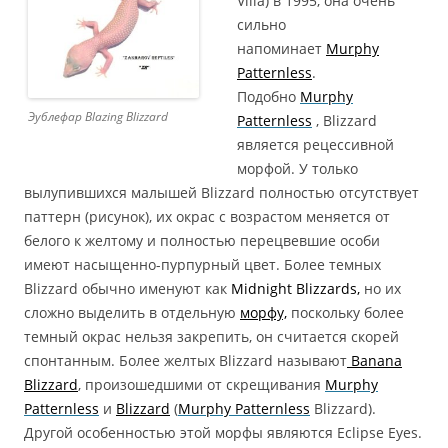
Villa) в 1995, она очень
сильно
напоминает
Murphy
Patternless
.
Подобно
Murphy
Эублефар Blazing Blizzard
Patternless
, Blizzard
является рецессивной
морфой. У только
вылупившихся малышей Blizzard полностью отсутствует
паттерн (рисунок), их окрас с возрастом меняется от
белого к желтому и полностью перецвевшие особи
имеют насыщенно-пурпурный цвет. Более темных
Blizzard обычно именуют как
Midnight Blizzards,
но их
сложно выделить в отдельную
морфу,
поскольку более
темный окрас нельзя закрепить, он считается скорей
спонтанным. Более желтых Blizzard называют
Banana
Blizzard
, произошедшими от скрещивания
Murphy
Patternless
и
Blizzard
(
Murphy Patternless
Blizzard).
Другой особенностью этой морфы являются Eclipse Eyes.