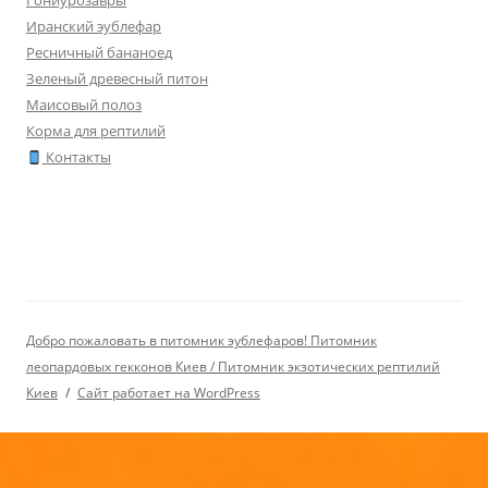
Гониурозавры
Иранский эублефар
Ресничный бананоед
Зеленый древесный питон
Маисовый полоз
Корма для рептилий
Контакты
Добро пожаловать в питомник эублефаров! Питомник
леопардовых гекконов Киев / Питомник экзотических рептилий
Киев
Сайт работает на WordPress