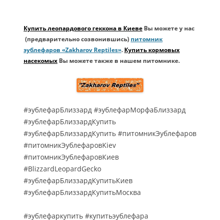
Купить леопардового геккона в Киеве
Вы можете у нас
(предварительно созвонившись)
питомник
эублефаров «Zakharov Reptiles»
.
Купить кормовых
насекомых
Вы можете также в нашем питомнике.
#эублефарБлиззард #эублефарМорфаБлиззард
#эублефарБлиззардКупить
#эублефарБлиззардКупить #питомникЭублефаров
#питомникЭублефаровKiev
#питомникЭублефаровКиев
#BlizzardLeopardGecko
#эублефарБлиззардКупитьКиев
#эублефарБлиззардКупитьМосква
#эублефаркупить #купитьэублефара