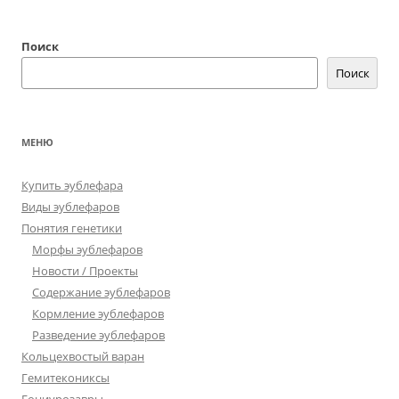
Поиск
Поиск
МЕНЮ
Купить эублефара
Виды эублефаров
Понятия генетики
Морфы эублефаров
Новости / Проекты
Содержание эублефаров
Кормление эублефаров
Разведение эублефаров
Кольцехвостый варан
Гемитекониксы