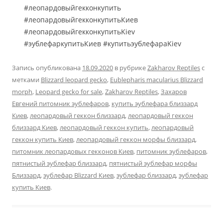
#леопардовыйгекконкупить
#леопардовыйгекконкупитьКиев
#леопардовыйгекконкупитьKiev
#эублефаркупитьКиев #купитьэублефараKiev
Запись опубликована
18.09.2020
в рубрике
Zakharov Reptiles
с
метками
Blizzard leopard gecko
,
Eublepharis macularius Blizzard
morph
,
Leopard gecko for sale
,
Zakharov Reptiles
,
Захаров
Евгений питомник эублефаров
,
купить эублефара близзард
Киев
,
леопардовый геккон близзард
,
леопардовый геккон
близзард Киев
,
леопардовый геккон купить
,
леопардовый
геккон купить Киев
,
леопардовый геккон морфы близзард
,
питомник леопардовых гекконов Киев
,
питомник эублефаров
,
пятнистый эублефар близзард
,
пятнистый эублефар морфы
Близзард
,
эублефар Blizzard Киев
,
эублефар близзард
,
эублефар
купить Киев
.