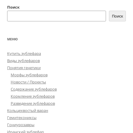
Поиск
Поиск
МЕНЮ
Купить эублефара
Виды эублефаров
Понятия генетики
Морфы эублефаров
Новости / Проекты
Содержание эублефаров
Кормление эублефаров
Разведение эублефаров
Кольцехвостый варан
Гемитекониксы
Гониурозавры
Иранский эублефар