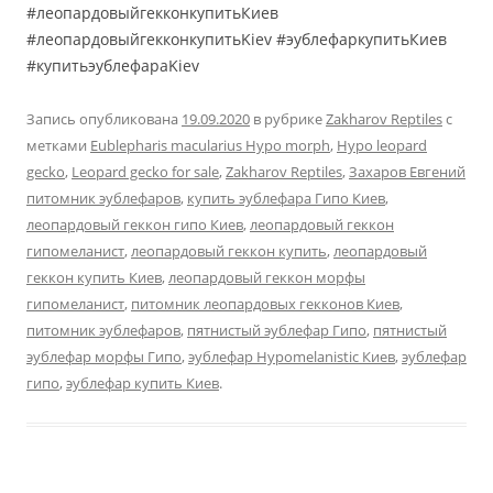
#леопардовыйгекконкупитьКиев
#леопардовыйгекконкупитьKiev #эублефаркупитьКиев
#купитьэублефараKiev
Запись опубликована
19.09.2020
в рубрике
Zakharov Reptiles
с
метками
Eublepharis macularius Hypo morph
,
Hypo leopard
gecko
,
Leopard gecko for sale
,
Zakharov Reptiles
,
Захаров Евгений
питомник эублефаров
,
купить эублефара Гипо Киев
,
леопардовый геккон гипо Киев
,
леопардовый геккон
гипомеланист
,
леопардовый геккон купить
,
леопардовый
геккон купить Киев
,
леопардовый геккон морфы
гипомеланист
,
питомник леопардовых гекконов Киев
,
питомник эублефаров
,
пятнистый эублефар Гипо
,
пятнистый
эублефар морфы Гипо
,
эублефар Hypomelanistic Киев
,
эублефар
гипо
,
эублефар купить Киев
.