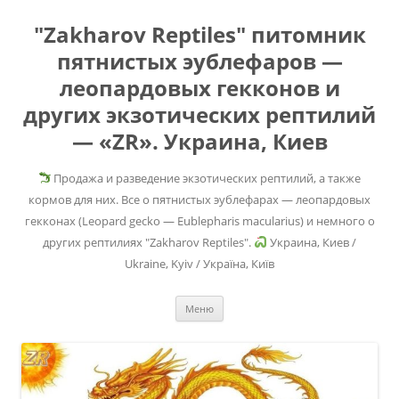
"Zakharov Reptiles" питомник
пятнистых эублефаров —
леопардовых гекконов и
других экзотических рептилий
— «ZR». Украина, Киев
Продажа и разведение экзотических рептилий, а также
кормов для них. Все о пятнистых эублефарах — леопардовых
гекконах (Leopard gecko — Eublepharis macularius) и немного о
других рептилиях "Zakharov Reptiles".
Украина, Киев /
Ukraine, Kyiv / Україна, Київ
Перейти
Меню
к
содержимому