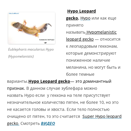
Hypo Leopard
gecko
.
Hypo
или как еще
принято
называть
Hypomelanistic
leopard gecko
— относится
к леопардовым гекконам,
Eublepharis macularius Hypo
которые демонстрируют
(Hypomelanistic)
пониженное наличие
меланина, но могут быть и
более темные
варианты.
Hypo Leopard gecko
— это доминантный
признак.
В данном случае эублефара можно
назвать Hypo если у геккона на теле присутствует
незначительное количество пятен, не более 10, но это
не касается головы и хвоста. Если тело полностью
очищено от пятен, то это считается
Super Hypo leopard
gecko
.
Смотреть
ВИДЕО