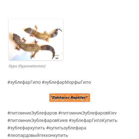
Hypo (Hypomelanistic)
#эублефарГипо #эублефарМорфыГипо
#питомникЭублефаров #питомникЭублефаровKiev
#питомникЭублефаровКиев #эублефарГипоКупить
#эублефаркупить #купитьэублефара
#леопардовыйгекконкупить