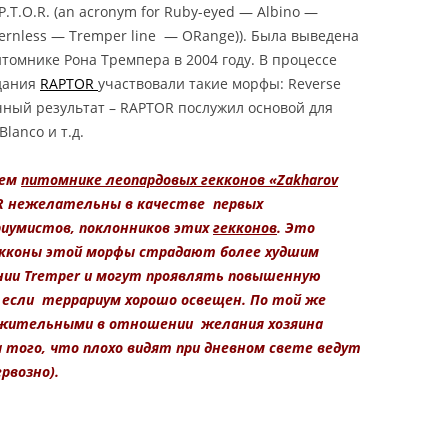
T TAILED GECKO
.P.T.O.R. (an acronym for Ruby-eyed — Albino —
ternless — Tremper line — ORange)). Была выведена
КОНИКС ЗУЛУ /
итомнике Рона Тремпера в 2004 году. В процессе
НСКИЙ
дания
RAPTOR
участвовали такие морфы: Reverse
ХВОСТЫЙ ГЕККОН ZULU
ечный результат – RAPTOR послужил основой для
HEMITHECONYX
Blanco и т.д.
NCTUS / ZULU FAT TAILED
шем
питомнике леопардовых гекконов «Zakharov
 нежелательны в качестве первых
КОНИКС КАРАМЕЛЬ
иумистов, поклонников этих
гекконов
. Это
О / АФРИКАНСКИЙ
гекконы этой морфы страдают более худшим
ХВОСТЫЙ ГЕККОН
инии Tremper и могут проявлять повышенную
 ALBINO / CARAMEL
если террариум хорошо освещен. По той же
 HEMITHECONYX
ажительными в отношении желания хозяина
NCTUS / CARAMEL
а того, что плохо видят при дневном свете ведут
FAT TAILED GECKO
ервозно).
КОНИКС ОРЕО /
НСКИЙ
ХВОСТЫЙ ГЕККОН