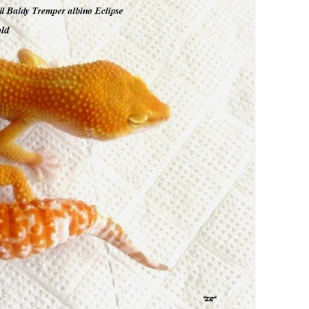
ПИТЬ
ЫЙ ПОЛОЗ КУПИТЬ /
ЫЙ ПОЛОЗ КУПИТЬ
ЕВ /
 МАИСОВЫЙ ПОЛОЗ
EV /
KIEV / PANTHEROPHIS
S КУПИТЬ КИЕВ /
ROPHIS GUTTATUS
KIEV
УПИТЬ
КОНИКС GHOST /
НСКИЙ
ХВОСТЫЙ ГЕККОН
УПИТЬ
GHOST / GHOST
CONYX CAUDICINCTUS /
AT TAILED GECKO
КОНИКС АМЕЛАНИСТИК /