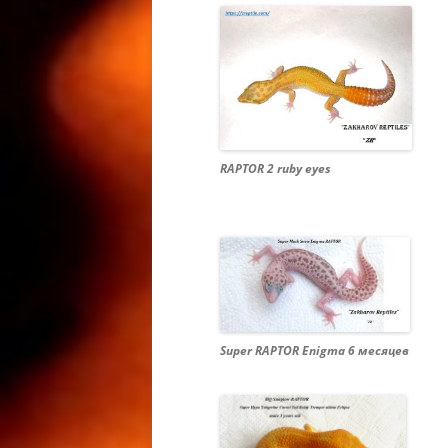
КОРМЛЕ
КОРМЛЕ
ГЕККОН
EUBLEPH
LEOPARD
МОРФЫ 
RAPTOR 2 ruby eyes
ЛЕОПАР
LEOPAR
РАЗВЕД
РАЗВЕД
ГЕККОН
BREEDIN
MACULA
Super RAPTOR Enigma 6 месяцев
РЕСНИЧ
РЕСНИТ
/ РЕСН