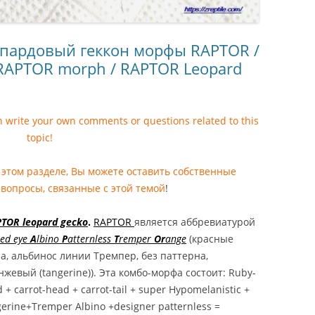
НСКИЙ
ХВОСТЫЙ ГЕККОН
MELANISTIC /
опардовый геккон морфы RAPTOR /
STIC HEMITHECONYX
 RAPTOR morph / RAPTOR Leopard
NCTUS / AMELANISTIC FAT
GECKO
an write your own comments or questions related to this
ОНИКС ВАЙТ АУТ /
topic!
НСКИЙ
ХВОСТЫЙ ГЕККОН WHITE
 этом разделе, Вы можете оставить собственные
HITE OUT HEMITHECONYX
вопросы, связанные с этой темой
!
NCTUS / WHITE OUT FAT
GECKO
TOR leopard gecko
.
RAPTOR
является аббревиатурой
КОНИКС ЗЕРО /
ed eye
A
lbino
P
atternless
T
remper
Or
ange
(красные
НСКИЙ
за, альбинос линии Тремпер, без паттерна,
ХВОСТЫЙ ГЕККОН
нжевый (tangerine)). Эта комбо-морфа состоит: Ruby-
ZERO / ZERO
 + carrot-head + carrot-tail + super Hypomelanistic +
CONYX CAUDICINCTUS /
gerine+Tremper Albino +designer patternless =