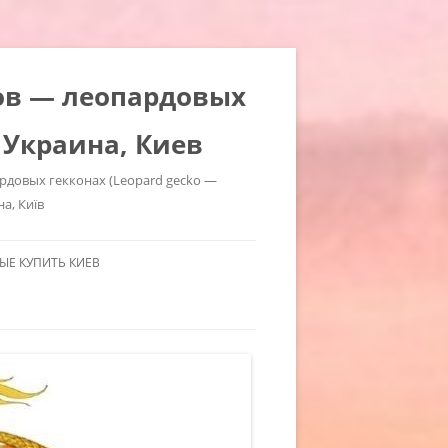
ров — леопардовых
 Украина, Киев
ардовых гекконах (Leopard gecko —
на, Київ
Е КУПИТЬ КИЕВ