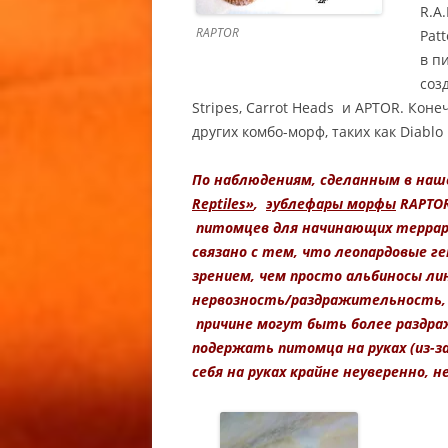
ZERO FA
R.A
RAPTOR
Pat
ГЕМИТЕ
в п
АФРИКА
соз
ТОЛСТО
Stripes, Carrot Heads и APTOR. Кон
/ ZULU 
других комбо-морф, таких как Diablo 
CAUDICI
GECKO
По наблюдениям, сделанным в на
Reptiles»
,
эублефары
морфы
RAPTOR
ГЕМИТЕ
питомцев для начинающих террар
АЛЬБИН
связано с тем, что леопардовые 
ТОЛСТО
зрением, чем просто альбиносы л
CARAMEL
нервозность/раздражительность, 
ALBINO
причине могут быть более раздр
CAUDICI
подержать питомца на руках (из-з
ALBINO 
себя на руках крайне неуверенно, н
ГЕМИТЕ
АФРИКА
ТОЛСТО