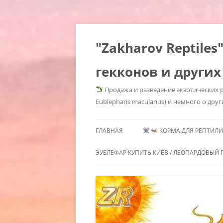
"Zakharov Reptil
гекконов и других
Продажа и разведение экзотических р
Eublepharis macularius) и немного о друг
ГЛАВНАЯ
КОРМА ДЛЯ РЕПТИЛИЙ
КОРМОВЫЕ КРЫСЫ КУПИ
ЭУБЛЕФАР КУПИТЬ КИЕВ / ЛЕОПАРДОВЫЙ Г
КОРМОВЫЕ КРЫСЫ КУП
ГЕМИТЕКОНИКСЫ /
МОРФЫ 
КИЕВ / КОРМОВЫЕ КРЫСЫ
СОДЕРЖАНИЕ
HEMITHE
ЗАМОРОЗКА КУПИТЬ /
ГЕМИТЕКОНИКСОВ /
MORPHS 
КОРМОВЫЕ ГРЫЗУНЫ KIEV
HEMITHECONYX CAUDICINCTUS /
GECKOS
КОРМОВЫЕ МЫШИ КУПИ
AFRICAN FAT TAILED GECKO /