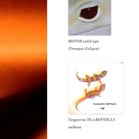
МОРФЫ 
HEMITHE
OREO FA
ГЕМИТЕ
АФРИКА
RAPTOR solid eye
ТОЛСТО
(Tremper Eclipse)
МОРФЫ 
PATTERN
CAUDICI
FAT TAI
КОЛЬЦЕ
VARANU
ВАРАНА 
ACANTH
Tangerine TA и RAPTOR 2,5
VARANU
недели
СОДЕРЖ
ACANTH