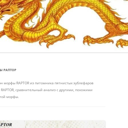
ИТЬ
/
ИТЬ /
Ы РАПТОР
КИЕВ
он морфы RAPTOR из питомника пятнистых эублефаров
фы RAPTOR, сравнительный анализ с другими, похожими
той морфы.
ИТЬ