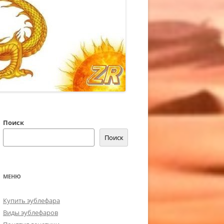
Поиск
Поиск
МЕНЮ
Купить эублефара
Виды эублефаров