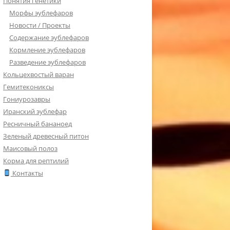
Понятия генетики
Морфы эублефаров
Новости / Проекты
Содержание эублефаров
Кормление эублефаров
Разведение эублефаров
Кольцехвостый варан
Гемитекониксы
Гониурозавры
Иранский эублефар
Ресничный бананоед
Зеленый древесный питон
Маисовый полоз
Корма для рептилий
Контакты