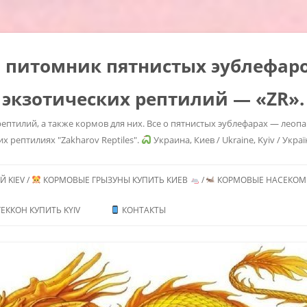
es" питомник пятнистых эублефа
 экзотических рептилий — «ZR».
ептилий, а также кормов для них. Все о пятнистых эублефарах — леоп
их рептилиях "Zakharov Reptiles".
Украина, Киев / Ukraine, Kyiv / Украї
Перейти
к
 KIEV /
КОРМОВЫЕ ГРЫЗУНЫ КУПИТЬ КИЕВ
/
КОРМОВЫЕ НАСЕКОМЫ
содержимому
ТЬ /
ЕККОН КУПИТЬ KYIV
КОНТАКТЫ
ИТЬ
ГЕМИТЕКОНИКСОВ /
CONYX CAUDICINCTUS
/ AFRICAN FAT TAILED
 MORPHS
ТЬ /