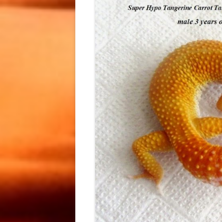
СВЕРЧОК КУПИТЬ КИЕВ /
КУПИТЬ ИРАНСКОГО
GRYLLUS BIMACULATUS КУ
ЭУБЛЕФАРА
KIEV
МАИСОВЫЙ ПОЛОЗ /
МАИСОВ
МУЧНОЙ ЧЕРВЬ КУПИТЬ /
МАИСОВОЙ ПОЛОЗ
МАИСОВ
МУЧНОЙ ЧЕРВЬ КУПИТЬ КИ
СОДЕРЖАНИЕ / МАИСОВЫЙ
КИЕВ /
МУЧНОЙ ХРУЩАК КУПИТЬ KI
ПОЛОЗ КУПИТЬ КИЕВ /
КУПИТЬ 
КОРМОВЫЕ НАСЕКОМЫЕ
PANTHEROPHIS GUTTATUS
GUTTATU
КУПИТЬ КИЕВ
КУПИТЬ KIEV
PANTHE
КУПИТЬ 
ТУРКМЕНСКИЙ ТАРАКАН К
НОВОСТИ / ПРОЕКТЫ
/ ТУРКМЕНСКИЙ ТАРАКАН
ИНФОРМАЦИЯ
ГЕМИТЕ
КУПИТЬ КИЕВ / КОРМОВОЙ
АФРИКА
ТАРАКАН КУПИТЬ KIEV /
ТОЛСТО
ТУРКМЕНСКИЙ ТАРАКАН К
МОРФЫ 
КИЕВ
HEMITHE
GHOST F
ГЕМИТЕ