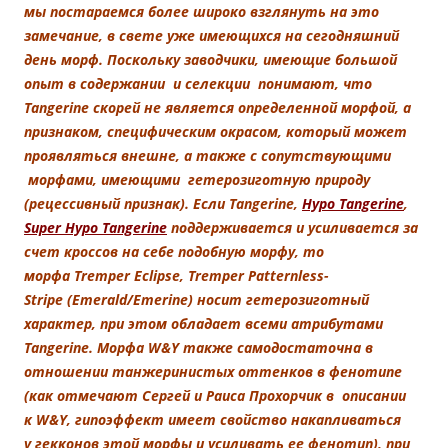
мы постараемся более широко взглянуть на это
замечание, в свете уже имеющихся на сегодняшний
день морф. Поскольку заводчики, имеющие большой
опыт в содержании и селекции понимают, что
Tangerine скорей не является определенной морфой, а
признаком, специфическим окрасом, который может
проявляться внешне, а также с сопутствующими
морфами, имеющими гетерозиготную природу
(рецессивный признак). Если Tangerine,
Hypo Tangerine
,
Super Hypo Tangerine
поддерживается и усиливается за
счет кроссов на себе подобную морфу, то
морфа Tremper Eclipse, Tremper Patternless-
Stripe (Emerald/Emerine) носит гетерозиготный
характер, при этом обладает всеми атрибутами
Tangerine. Морфа W&Y также самодостаточна в
отношении танжеринистых оттенков в фенотипе
(как отмечают Сергей и Раиса Прохорчик в описании
к W&Y, гипоэффект имеет свойство накапливаться
у гекконов этой морфы и усиливать ее фенотип), при