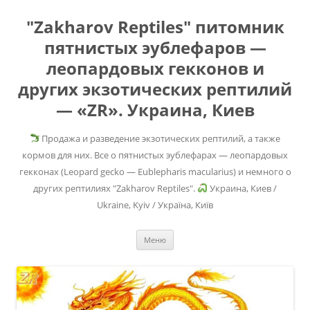
"Zakharov Reptiles" питомник
пятнистых эублефаров —
леопардовых гекконов и
других экзотических рептилий
— «ZR». Украина, Киев
Продажа и разведение экзотических рептилий, а также
кормов для них. Все о пятнистых эублефарах — леопардовых
гекконах (Leopard gecko — Eublepharis macularius) и немного о
других рептилиях "Zakharov Reptiles".
Украина, Киев /
Ukraine, Kyiv / Україна, Київ
Перейти
Меню
к
содержимому