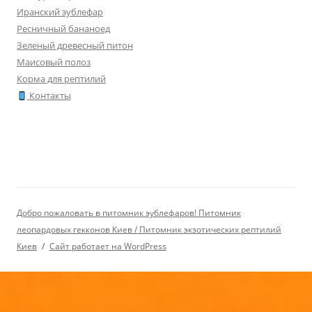
Иранский эублефар
Ресничный бананоед
Зеленый древесный питон
Маисовый полоз
Корма для рептилий
Контакты
Добро пожаловать в питомник эублефаров! Питомник
леопардовых гекконов Киев / Питомник экзотических рептилий
Киев
Сайт работает на WordPress