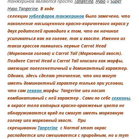
танжеринов являются просто
Tangerine
,
Hypo
и
Super
Hypo Tangerine
.
В ходе
селекции
эублефаров танжеринов
было замечено, что
накопление насыщенного красно-коричневого окраса у
двух родителей приводило к том, что он начинал
усиливаться как на голове, так и хвосте. Именно из
таких кроссов появились первые Carrot Head
(Морковная голова) и Carrot Tail (Морковный хвост).
Позднее Carrot Head и Carrot Tail описали как морфы,
имеющие полегенетичный и доминантный характер.
Однако, здесь сделаю уточнение, что они могут
иметь доминантный характер только при условии,
что сам
геккон
морфы Tangerine или носит
комбинативный с ней характер . Сами по себе
гекконы
,
в окрасе тела которых красно-оранжевые цвета не
обнаруживаются вряд ли смогут иметь морковную
голову или морковный хвост. При
скрещивании
Tangerine
с Normal этот окрас
распадается или смешивается с природным, но и тут