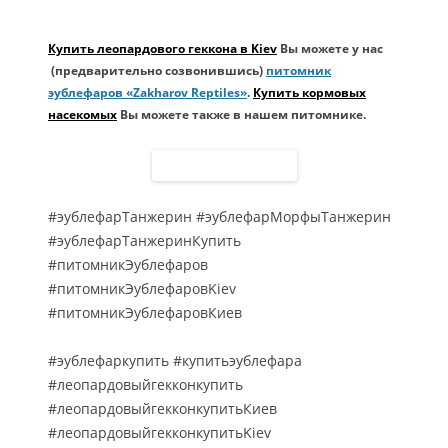
Купить леопардового геккона в Kiev
Вы можете у нас
(предварительно созвонившись)
питомник
эублефаров «Zakharov Reptiles»
.
Купить кормовых
насекомых
Вы можете также в нашем питомнике.
#эублефарТанжерин #эублефарМорфыТанжерин
#эублефарТанжеринКупить
#питомникЭублефаров
#питомникЭублефаровKiev
#питомникЭублефаровКиев
#эублефаркупить #купитьэублефара
#леопардовыйгекконкупить
#леопардовыйгекконкупитьКиев
#леопардовыйгекконкупитьKiev