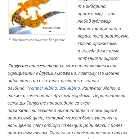
т мандарина,
оранжевый) – это
любой эублефар,
демонстрирующий в
окрасе тела оранжевые,
Eublepharis macularius Tangerine
красно-оранжевые,
а иногда даже алые
оттенками окраса.
Tangerine полегенетичен
и может проявляться при
скрещивании с другими морфами, поэтому его можно
наблюдать во всех трех различных линиях
альбино:
Tremper Albino
,
Bell Albino
, Rainwater Albino, а
также в сочетании с другими морфами. Первоначально
селекция Tangerine происходила за счет
возможности гекконов накапливать в своем окрасе
оранжевый цвет, который может быть увеличен и
насыщен за счет отбора (селекции) родителей с более
оранжевым телом. Типичными представителями таких