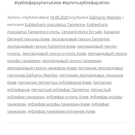
#эублефаркупитьКиев #купитьэублефараKiev
Запись опубликована
18.09.2020
в рубрике
Zakharov Reptiles
с
метками
Eublepharis macularius Tangerine
,
Eublepharis
macularius Tangerine купить
,
Leopard gecko for sale
,
Захаров
Евгений гекконы Киев
,
леопардовый геккон Tangerine
,
леопардовый геккон Tangerine Киев
,
леопардовый геккон
купить
,
леопардовый геккон купить Киев
,
леопардовый геккон
морфы танжерин
,
леопардовый геккон танжерин
,
леопардовый геккон танжерин Киев
,
питомник леопардовых
гекконов Zakharov Reptiles
,
питомник леопардовых гекконов
Киев
,
питомник пятнистых эублефаров Киев
,
питомник
эублефаров
,
пятнистый эублефар Tangerine
,
пятнистый
эублефар танжерин
,
эублефар купить Киев
,
эублефар морфы
танжерин
,
эублефар морфы танжерин Киев
,
эублефар
танжерин
,
эублефар танжерин питомник Киев
.