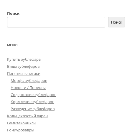
Поиск
Поиск
МЕНЮ
Купить эублефара
Виды эублефаров
Понятия генетики
Морфы эублефаров
Новости / Проекты
Содержание эублефаров
Кормление эублефаров
Разведение эублефаров
Кольцехвостый варан
Гемитекониксы
Гониурозавры