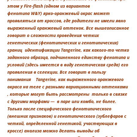
этом у Fire-flash (одном из вариантов
фенотипа W&Y) ярко-оранжевый окрас может
проявляться от кроссов, где родители не имели явно
выраженный оранжевый оттенок. Все вышеописанное
говорит о сложности проведения четких
генетических (фенотипических и генотипических)
границ идентификации Tangerine, как какого-то четко
заданного образца, подчиненного единству фенотипа и
условий (здесь имеется в виду генетическая среда) его
проявления в селекции. Все говорит в пользу
понимания
Tangerine, как выраженного оранжевого
окраса на теле с разными вариационными оттенками
, которые могут быть рассмотрены только в связке
с другими морфами — в паре или комбо, не более.
Только после специфического фенотипического
(внешних признаков) и генотипического (эублефаров с
четкой, определенной генетикой, участвующих в
кроссе) анализа можно делать выводы об