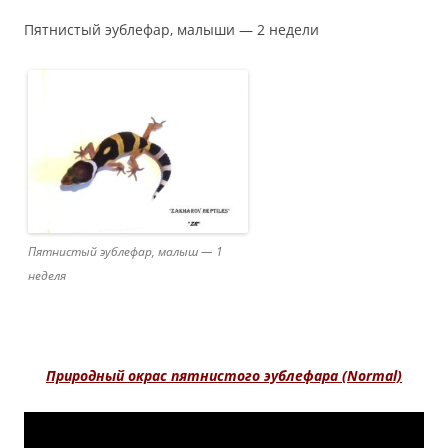
Пятнистый эублефар, малыши — 2 недели
Пятнистый эублефар, малыш — 1
неделя
Природный окрас пятнистого эублефара (Normal)