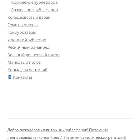
Кормление эублефаров
Разведение эублефаров
Кольцехвостый варан
Гемитекониксы
Гониурозавры
Иранский эублефар
Ресничный бананоед
Зеленый древесный питон
Маисовый полоз
Корма для рептилий
Контакты
Добро пожаловать в питомник эублефаров! Питомник
леопардовых гекконов Киев / Питомник экзотических рептилий