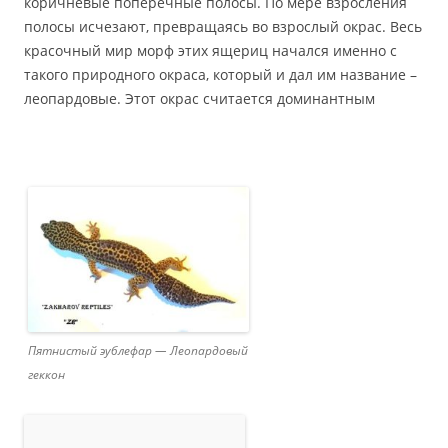
коричневые поперечные полосы. По мере взросления
полосы исчезают, превращаясь во взрослый окрас. Весь
красочный мир морф этих ящериц начался именно с
такого природного окраса, который и дал им название –
леопардовые. Этот окрас считается доминантным
Пятнистый эублефар — Леопардовый
геккон