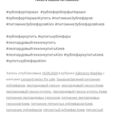
#эублефарНормал #эублефарМорфыНормал
#эублефарНормалКупить #питомникЭублефаров
#питомникЭублефаровKiev #питомникЭублефаровКиев
#эублефаркупить #купитьэублефара
#леопардовыйгекконкупить
#леопардовыйгекконкупитьКиев
#леопардовыйгекконкупитьKiev #эублефаркупитьКиев
#купитьэублефараKiev
Запись опубликована
18.09.2020
в рубрике
Zakharov Reptiles
с
метками
Leopard gecko for sale
,
Захаров Евгений питомник
эублефаров
,
леопардовый геккон
,
леопардовый геккон Киев
,
леопардовый геккон купить
,
леопардовый геккон купить Киев
,
питомник леопардовых гекконов
,
питомник леопардовых
гекконов Киев
,
питомник пятнистых эублефаров Киев
,
питомник эублефаров
,
пятнистый эублефар Киев
,
пятнистый