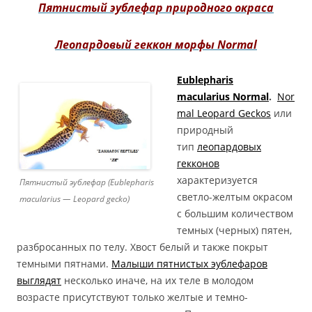
Пятнистый эублефар природного окраса
Леопардовый геккон морфы Normal
Eublepharis
macularius Normal
.
Nor
mal Leopard Geckos
или
природный
тип
леопардовых
гекконов
характеризуется
Пятнистый эублефар (Eublepharis
светло-желтым окрасом
macularius — Leopard gecko)
с большим количеством
темных (черных) пятен,
разбросанных по телу. Хвост белый и также покрыт
темными пятнами.
Малыши пятнистых эублефаров
выглядят
несколько иначе, на их теле в молодом
возрасте присутствуют только желтые и темно-