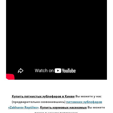
Купить пятнистых эублефаров в Киеве
Вы можете у нас
(предварительно созвонившись)
питомник эублефаров
«Zakharov Reptiles»
.
Купить кормовых насекомых
Вы можете
также в нашем питомнике.