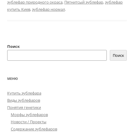
эублефар природного окраса
,
Пятнитсый эублефар
,
эублефар
купить Киев
,
эублефар нормал
.
Поиск
Поиск
МЕНЮ
Купить эублефара
Виды эублефаров
Понятия генетики
Морфы эублефаров
Новости / Проекты
Содержание эублефаров