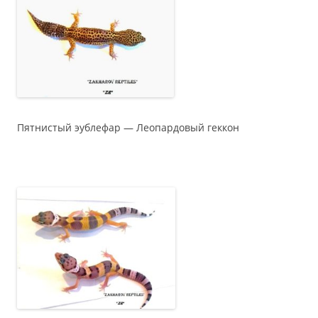
Пятнистый эублефар — Леопардовый геккон