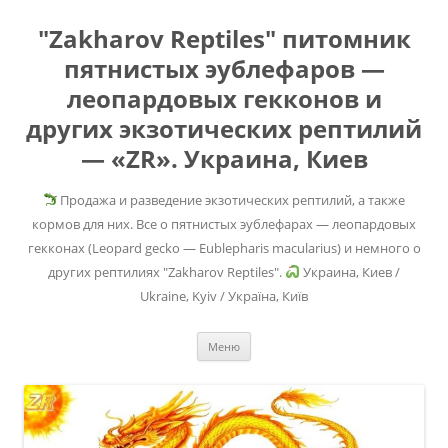
"Zakharov Reptiles" питомник
пятнистых эублефаров —
леопардовых гекконов и
других экзотических рептилий
— «ZR». Украина, Киев
Продажа и разведение экзотических рептилий, а также
кормов для них. Все о пятнистых эублефарах — леопардовых
гекконах (Leopard gecko — Eublepharis macularius) и немного о
других рептилиях "Zakharov Reptiles".
Украина, Киев /
Ukraine, Kyiv / Україна, Київ
Перейти
Меню
к
содержимому