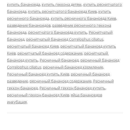
купить бананоеда
,
купить геккона детям
,
купить реснитчатого
бананоеда
,
купить реснитчатого бананоеда Киев
,
купить
ресничного бананоеда
,
купить ресничного бананоеда Киев
,
разведение бананоедов
,
разведение ресничного геккона
бананоеда
,
реснитчатого бананоеда купить
,
Реснитчатый
бананоед
,
реснитчатый бананоед Correlophus ciliatus
,
реснитчатый бананоед Киев
,
реснитчатый бананоед купить
Киев
,
реснитчатый бананоед содержание
,
реснитчатый
бананоед купить
,
Ресничный бананоед
,
ресничный бананоед
Correlophus ciliatus
,
ресничный бананоед кормление
,
Ресничный бананоед купить Киев
,
ресничный бананоед
разведение
,
ресничный бананоед содержание
,
Ресничный
геккон бананоед
,
Ресничный геккон бананоед купить
,
ресничный геккон-бананоед Киев
,
яйца бананоедов
инкубация
.