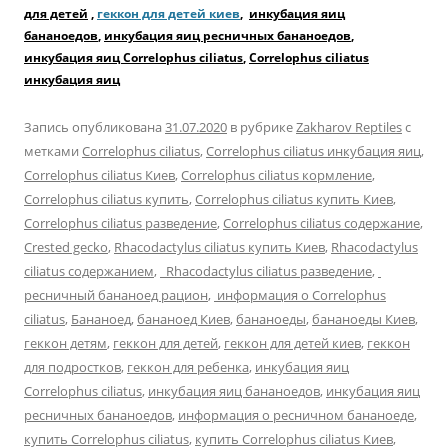
для детей
,
геккон для детей киев
,
инкубация яиц
бананоедов
,
инкубация яиц ресничных бананоедов
,
инкубация яиц Correlophus ciliatus
,
Correlophus ciliatus
инкубация яиц
Запись опубликована
31.07.2020
в рубрике
Zakharov Reptiles
с
метками
Correlophus ciliatus
,
Correlophus ciliatus инкубация яиц
,
Correlophus ciliatus Киев
,
Correlophus ciliatus кормление
,
Correlophus ciliatus купить
,
Correlophus ciliatus купить Киев
,
Correlophus ciliatus разведение
,
Correlophus ciliatus содержание
,
Crested gecko
,
Rhacodactylus ciliatus купить Киев
,
Rhacodactylus
ciliatus содержанием
,
Rhacodactylus ciliatus разведение
,
ресничный бананоед рацион
,
информация о Correlophus
ciliatus
,
Бананоед
,
бананоед Киев
,
бананоеды
,
бананоеды Киев
,
геккон детям
,
геккон для детей
,
геккон для детей киев
,
геккон
для подростков
,
геккон для ребенка
,
инкубация яиц
Correlophus ciliatus
,
инкубация яиц бананоедов
,
инкубация яиц
ресничных бананоедов
,
информация о ресничном бананоеде
,
купить Correlophus ciliatus
,
купить Correlophus ciliatus Киев
,