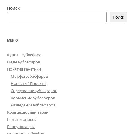
Поиск
Поиск
МЕНЮ
Купить эублефара
Виды эублефаров
Понятия генетики
Морфы эублефаров
Новости / Проекты
Содержание эублефаров
Кормление эублефаров
Разведение эублефаров
Кольцехвостый варан
Гемитекониксы
Гониурозавры
Иранский эублефар