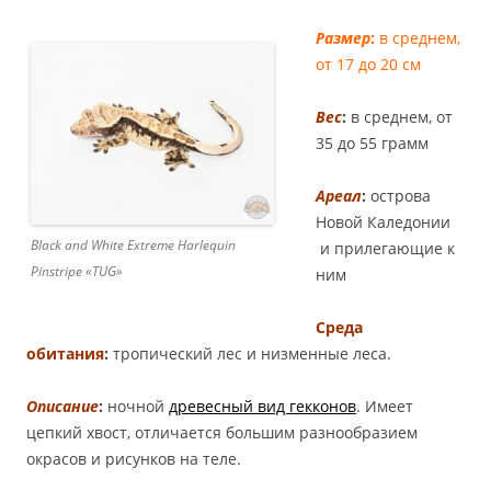
Размер
:
в среднем,
от 17 до 20 см
Вес
:
в среднем, от
35 до 55 грамм
Ареал
:
острова
Новой Каледонии
Black and White Extreme Harlequin
и прилегающие к
Pinstripe «TUG»
ним
Среда
обитания
:
тропический лес и низменные леса.
Описание
:
ночной
древесный вид гекконов
. Имеет
цепкий хвост, отличается большим разнообразием
окрасов и рисунков на теле.