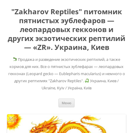
"Zakharov Reptiles" питомник
пятнистых эублефаров —
леопардовых гекконов и
других экзотических рептилий
— «ZR». Украина, Киев
Продажа и разведение экзотических рептилий, а также
кормов для них. Все о пятнистых эублефарах — леопардовых
гекконах (Leopard gecko — Eublepharis macularius) и немного о
других рептилиях "Zakharov Reptiles".
Украина, Киев /
Ukraine, Kyiv / Україна, Київ
Перейти
Меню
к
содержимому