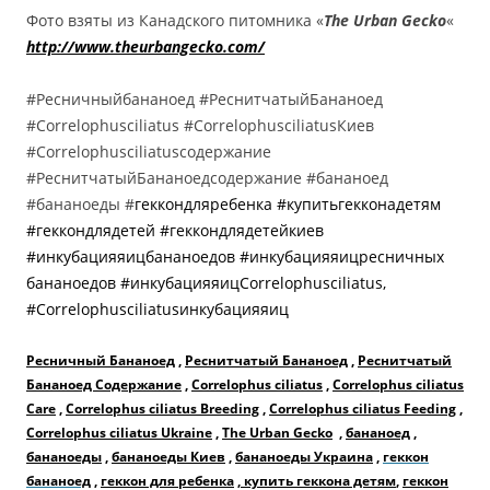
Фото взяты из Канадского питомника «
The Urban Gecko
«
http://www.theurbangecko.com/
#Ресничныйбананоед #РеснитчатыйБананоед
#Correlophusciliatus #CorrelophusciliatusКиев
#Correlophusciliatusсодержание
#РеснитчатыйБананоедсодержание #бананоед
#бананоеды #
геккондляребенка #купитьгекконадетям
#геккондлядетей #геккондлядетейкиев
#инкубацияяицбананоедов #инкубацияяицресничных
бананоедов #инкубацияяицCorrelophusciliatus,
#Correlophusciliatusинкубацияяиц
Ресничный Бананоед
,
Реснитчатый Бананоед
,
Реснитчатый
Бананоед Содержание
,
Correlophus ciliatus
,
Correlophus ciliatus
Care
,
Correlophus ciliatus Breeding
,
Correlophus ciliatus Feeding
,
Correlophus ciliatus Ukraine
,
The Urban Gecko
,
бананоед
,
бананоеды
,
бананоеды Киев
,
бананоеды Украина
,
геккон
бананоед
,
геккон для ребенка
,
купить геккона детям
,
геккон