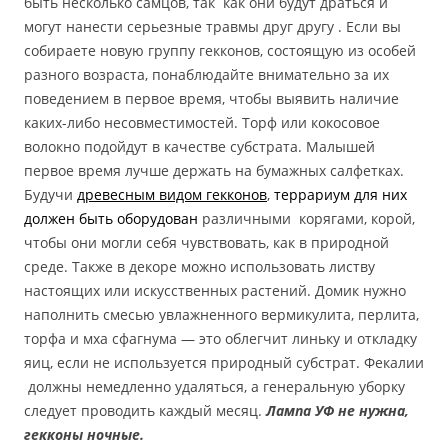
быть несколько самцов, так как они будут драться и
могут нанести серьезные травмы друг другу . Если вы
собираете новую группу гекконов, состоящую из особей
разного возраста, понаблюдайте внимательно за их
поведением в первое время, чтобы выявить наличие
каких-либо несовместимостей. Торф или кокосовое
волокно подойдут в качестве субстрата. Малышей
первое время лучше держать на бумажных салфетках.
Будучи
древесным видом гекконов
,
террариум для них
должен быть оборудован
различными корягами, корой,
чтобы они могли себя чувствовать, как в природной
среде. Также в декоре можно использовать листву
настоящих или искусственных растений. Домик нужно
наполнить смесью увлажненного вермикулита, перлита,
торфа и мха сфагнума — это облегчит линьку и откладку
яиц, если не используется природный субстрат. Фекалии
должны немедленно удаляться, а генеральную уборку
следует проводить каждый месяц.
Лампа УФ не нужна,
гекконы ночные.