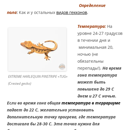
Определение
пола
:
Как и у остальных
видов гекконов
.
Температура:
На
уровне 24-27 градусов
в течении дня и
минимальная 20,
ночью (не
обязательны
перепады!).
На время
гона температура
EXTREME HARLEQUIN PINSTRIPE «TUG»
может быть
(Crested gecko)
повышена до 29 С
днем и 27 С ночью.
Если во время гона общая
температура в террариуме
падает до 22 С, желательно установить
дополнительную точку прогрева, где температура
достигала бы 28-30 С. Эта точка нужна для