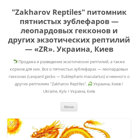
"Zakharov Reptiles" питомник
пятнистых эублефаров —
леопардовых гекконов и
других экзотических рептилий
— «ZR». Украина, Киев
Продажа и разведение экзотических рептилий, а также
кормов для них. Все о пятнистых эублефарах — леопардовых
гекконах (Leopard gecko — Eublepharis macularius) и немного о
других рептилиях "Zakharov Reptiles".
Украина, Киев /
Ukraine, Kyiv / Україна, Київ
Перейти
Меню
к
содержимому