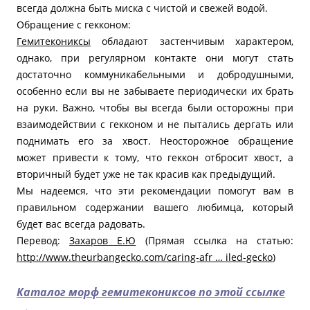
всегда должна быть миска с чистой и свежей водой.
Обращение с гекконом:
Гемитекониксы
обладают застенчивым характером,
однако, при регулярном контакте они могут стать
достаточно коммуникабельными и добродушными,
особенно если вы не забываете периодически их брать
на руки. Важно, чтобы вы всегда были осторожны при
взаимодействии с гекконом и не пытались дергать или
поднимать его за хвост. Неосторожное обращение
может привести к тому, что геккон отбросит хвост, а
вторичный будет уже не так красив как предыдущий.
Мы надеемся, что эти рекомендации помогут вам в
правильном содержании вашего любимца, который
будет вас всегда радовать.
Перевод:
Захаров Е.Ю
(Прямая ссылка на статью:
http://www.theurbangecko.com/caring-afr … iled-gecko
)
Каталог морф гемитекониксов по этой ссылке