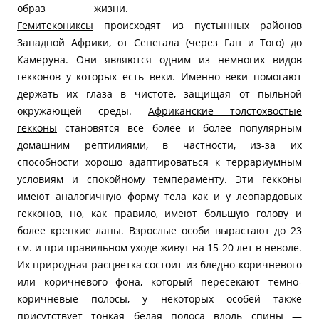
образ жизни.
Гемитекониксы
происходят из пустынных районов
Западной Африки, от Сенегала (через Ган и Того) до
Камеруна. Они являются одним из немногих видов
гекконов у которых есть веки. Именно веки помогают
держать их глаза в чистоте, защищая от пыльной
окружающей среды.
Африканские толстохвостые
гекконы
становятся все более и более популярным
домашним рептилиями, в частности, из-за их
способности хорошо адаптироваться к террариумным
условиям и спокойному темпераменту. Эти гекконы
имеют аналогичную форму тела как и у леопардовых
гекконов, но, как правило, имеют большую голову и
более крепкие лапы. Взрослые особи вырастают до 23
см. и при правильном уходе живут на 15-20 лет в неволе.
Их природная расцветка состоит из бледно-коричневого
или коричневого фона, который пересекают темно-
коричневые полосы, у некоторых особей также
присутствует тонкая белая полоса вдоль спины —