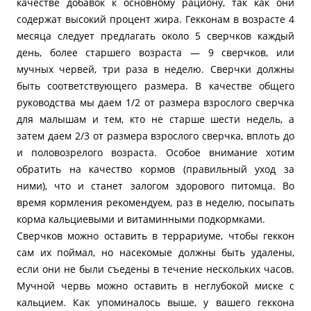
качестве добавок к основному рациону, так как они
содержат высокий процент жира. Гекконам в возрасте 4
месяца следует предлагать около 5 сверчков каждый
день, более старшего возраста — 9 сверчков, или
мучных червей, три раза в неделю. Сверчки должны
быть соответствующего размера. В качестве общего
руководства мы даем 1/2 от размера взрослого сверчка
для малышам и тем, кто не старше шести недель, а
затем даем 2/3 от размера взрослого сверчка, вплоть до
и половозрелого возраста. Особое внимание хотим
обратить на качество кормов (правильный уход за
ними), что и станет залогом здорового питомца. Во
время кормления рекомендуем, раз в неделю, посыпать
корма кальциевыми и витаминными подкормками.
Сверчков можно оставить в террариуме, чтобы геккон
сам их поймал, но насекомые должны быть удалены,
если они не были съедены в течение нескольких часов.
Мучной червь можно оставить в неглубокой миске с
кальцием. Как упоминалось выше, у вашего геккона