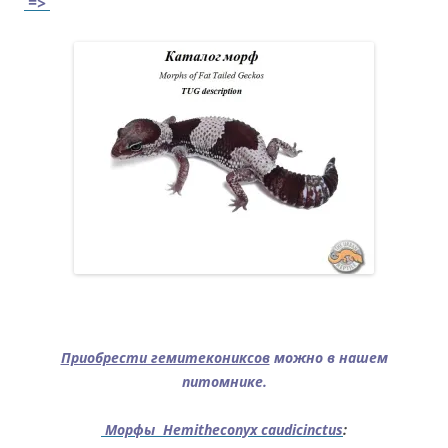
=>
.
Приобрести гемитекониксов
можно в нашем
питомнике.
Морфы Hemitheconyx caudicinctus
: