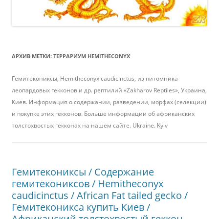
АРХИВ МЕТКИ:
ТЕРРАРИУМ HEMITHECONYX
Гемитекониксы, Hemitheconyx caudicinctus, из питомника
леопардовых гекконов и др. рептилий «Zakharov Reptiles», Украина,
Киев. Информация о содержании, разведении, морфах (селекции)
и покупке этих гекконов. Больше информации об африканских
толстохвостых гекконах на нашем сайте. Ukraine. Kyiv
Гемитекониксы / Содержание
гемитекониксов / Hemitheconyx
caudicinctus / African Fat tailed gecko /
Гемитеконикса купить Киев /
Африканский толстохвостый геккон