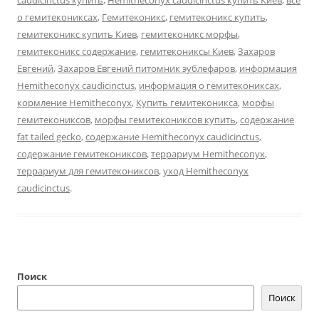
caudicinctus купить
,
Hemitheconyx caudicinctus купить Киев
,
всё
о гемитекониксах
,
Гемитеконикс
,
гемитеконикс купить
,
гемитеконикс купить Киев
,
гемитеконикс морфы
,
гемитеконикс содержание
,
гемитекониксы Киев
,
Захаров
Евгений
,
Захаров Евгений питомник эублефаров
,
информация
Hemitheconyx caudicinctus
,
информация о гемитекониксах
,
кормление Hemitheconyx
,
Купить гемитеконикса
,
морфы
гемитекониксов
,
морфы гемитекониксов купить
,
содержание
fat tailed gecko
,
содержание Hemitheconyx caudicinctus
,
содержание гемитекониксов
,
террариум Hemitheconyx
,
террариум для гемитекониксов
,
уход Hemitheconyx
caudicinctus
.
Поиск
Поиск