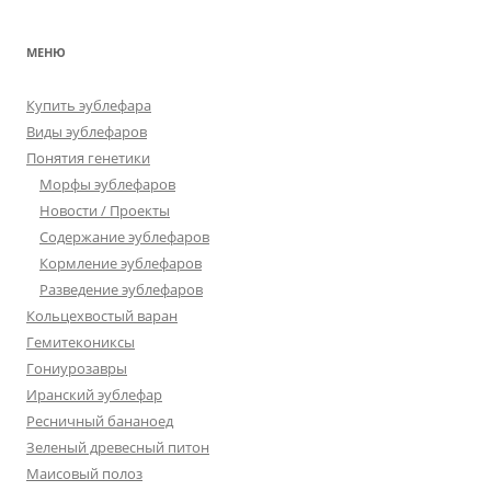
МЕНЮ
Купить эублефара
Виды эублефаров
Понятия генетики
Морфы эублефаров
Новости / Проекты
Содержание эублефаров
Кормление эублефаров
Разведение эублефаров
Кольцехвостый варан
Гемитекониксы
Гониурозавры
Иранский эублефар
Ресничный бананоед
Зеленый древесный питон
Маисовый полоз