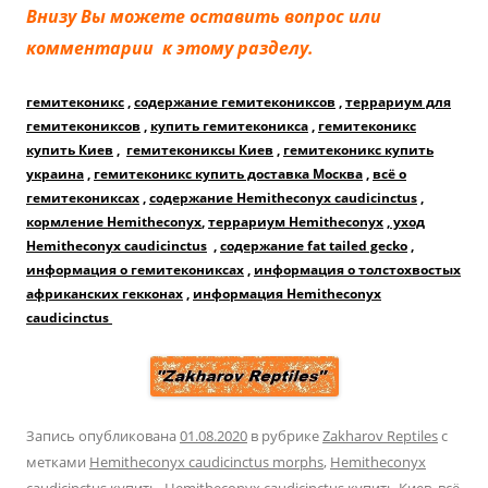
Внизу Вы можете оставить вопрос или
комментарии к этому разделу.
гемитеконикс
,
содержание гемитекониксов
,
террариум для
гемитекониксов
,
купить гемитеконикса
,
гемитеконикс
купить Киев
,
гемитекониксы Киев
,
гемитеконикс купить
украина
,
гемитеконикс купить доставка Москва
,
всё о
гемитекониксах
,
содержание Hemitheconyx caudicinctus
,
кормление Hemitheconyx
,
террариум Hemitheconyx
,
уход
Hemitheconyx caudicinctus
,
содержание fat tailed gecko
,
информация о гемитекониксах
,
информация о толстохвостых
африканских гекконах
,
информация Hemitheconyx
caudicinctus
Запись опубликована
01.08.2020
в рубрике
Zakharov Reptiles
с
метками
Hemitheconyx caudicinctus morphs
,
Hemitheconyx