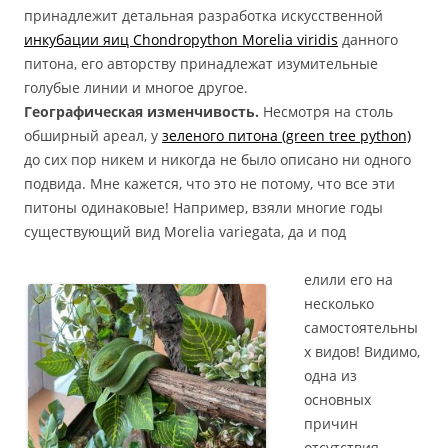
принадлежит детальная разработка искусственной
инкубации яиц Chondropython Morelia viridis
данного
питона, его авторству принадлежат изумительные
голубые линии и многое другое.
Географическая изменчивость.
Несмотря на столь
обширный ареал, у
зеленого питона (green tree python)
до сих пор никем и никогда не было описано ни одного
подвида. Мне кажется, что это не потому, что все эти
питоны одинаковые! Например, взяли многие годы
существующий вид Morelia variegata, да и под
елили его на
несколько
самостоятельны
х видов! Видимо,
одна из
основных
причин
отсутствия