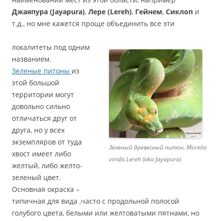
Джаяпура (Jayapura)
,
Лере (Lereh)
,
Гейнем
,
Сиклоп
и
т.д., но мне кажется проще объединить все эти
локалитеты под одним
названием.
Зеленые питоны
из
этой большой
территории могут
довольно сильно
отличаться друг от
друга, но у всех
экземпляров от туда
Зеленый древесный питон. Morelia
хвост имеет либо
viridis Lereh (aka Jayapura)
желтый, либо желто-
зеленый цвет.
Основная окраска –
типичная для вида ,часто с продольной полосой
голубого цвета, белыми или желтоватыми пятнами, но