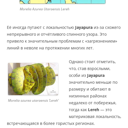
Morelia Azurea Utaraensis Lereh
Её иногда путают с локальностью
Jayapura
из-за схожего
непрерывного и отчётливого спинного узора. Это
привело к значительным проблемам с «загрязнением»
линий в неволе на протяжении многих лет.
Однако стоит отметить,
что, став взрослыми,
особи из
Jayapura
значительно меньше по
размеру и обитают в
низинных районах
Morelia azurea utaraensis ‘Lereh’
недалеко от побережья,
тогда как
Lereh
— это
материковая локальность,
встречающаяся в более гористых регионах.