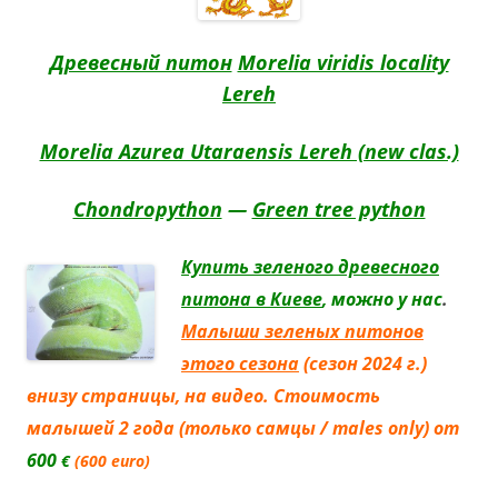
Древесный питон
Morelia viridis locality
Lereh
Morelia Azurea Utaraensis Lereh (new clas.)
Chondropython
—
Green tree python
Купить зеленого древесного
питона в Киеве
, можно у нас
.
Малыши зеленых питонов
этого сезона
(сезон 2024 г.)
внизу страницы, на видео. Стоимость
малышей 2 года
(только самцы / males only)
от
600
€
(600 euro)