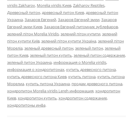
viridis Zakharov
,
Morelia viridis Киев
,
Zakharov Reptiles
,
Древесный питон
,
древесный питон Киев
,
древесный питон
Украина
,
Захаров Евгений
,
Захаров Евгений змеи
,
Захаров
Евгений змеи Киев
,
Захаров Евгений питомник эублефаров
,
зелений пітон Morelia Viridis
,
зелений пітон купити
,
зелений
пітон купити Київ
,
зелений пітон купити Україна
,
зелений пітон
Мореліа
,
зеленый древесный питон
,
зеленый питон
,
зеленый
питон Киев
,
зеленый питон купить
,
зеленый питон содержание
,
зеленый питон Украина
,
информация о Morelia viridis
,
информация о хондропитонах
,
купить древесного питона
,
купить древесного питона Киев
,
купить питона
,
купить питона
Морелиа
,
купить питона Украина
,
продам древесного питона
,
хондропитон Morelia viridis Lereh информация
,
хондропитон
Киев
,
хондропитон купить
,
хондропитон содержание
,
хондропитоны инфа
.