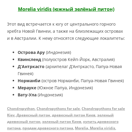
Morelia viridis (южный зелёный питон)
Этот вид встречается к югу от центрального горного
хребта Новой Гвинеи, а также на близлежащих островах
и в Австралии. К нему относятся следующие локалитеты:
Острова Ару
(Индонезия)
Квинсленд
(полуостров Кейп-Йорк, Австралия)
Д’Антркасто
(архипелаг Д’Антркасто, Папуа-Новая
Гвинея)
Норманби
(остров Норманби, Папуа-Новая Гвинея)
Мерауке
(Южное Папуа, Индонезия)
Вату-Ула
(Индонезия)
Chondropython
,
Chondropythons for sale
,
Chondropythons for sale
Kiev
,
Древесный питон
,
древесный питон Киев
,
зеленый
древесный питон
,
зеленый питон Киев
,
купить древесного
питона
,
продам древесного питона
,
Morelia, Morelia viridis
,