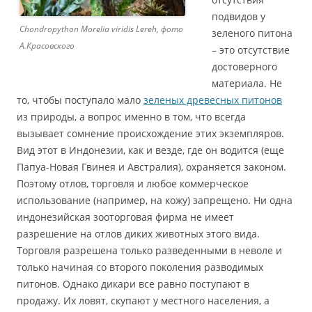
подвидов у
Chondropython Morelia viridis Lereh, фото
зеленого питона
А.Красовского
– это отсутствие
достоверного
материала. Не
то, чтобы поступало мало
зеленых древесных питонов
из природы, а вопрос именно в том, что всегда
вызывает сомнение происхождение этих экземпляров.
Вид этот в Индонезии, как и везде, где он водится (еще
Папуа-Новая Гвинея и Австралия), охраняется законом.
Поэтому отлов, торговля и любое коммерческое
использование (например, на кожу) запрещено. Ни одна
индонезийская зооторговая фирма не имеет
разрешение на отлов диких животных этого вида.
Торговля разрешена только разведенными в неволе и
только начиная со второго поколения разводимых
питонов. Однако дикари все равно поступают в
продажу. Их ловят, скупают у местного населения, а