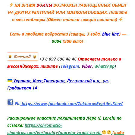
НА ВРЕМЯ
ВОЙНЫ
ВОЗМОЖЕН РАВНОЦЕННЫЙ ОБМЕН
НА ДРУГИХ РЕПТИЛИЙ ИЛИ МЛЕКОПИТАЮЩИХ. Пишите
в мессенджеры (Обмен только самцов питонов)
Есть в продаже подростки (самцы, 3 года,
blue line
) —
900€
(9
00
euro
)
+3 8 097 696 48 46
Отвечаем только в
мессенджерах, пишите
(
Telegram
,
Viber,
WhatsApp
)
Украина, Киев,Троещина, Деснянский р-н, ул.
Градинская 14
Fb:
https://www.facebook.com/ZakharovReptilesKiev/
Расширенное описание локалитета Лере (l. Lereh) по
ссылке:
https://chromatic-
chondros.com/en/locality/morelia-viridis-lereh
(либо