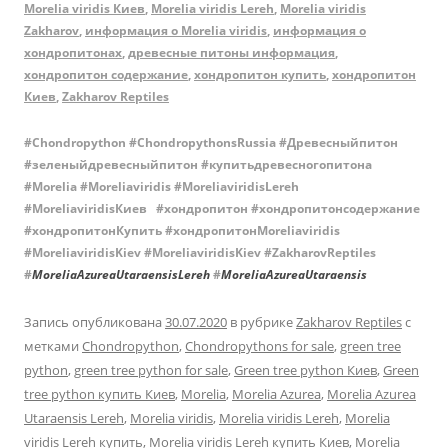
Morelia viridis Киев
,
Morelia viridis Lereh
,
Morelia viridis
Zakharov
,
информация о Morelia viridis
,
информация о
хондропитонах
,
древесные питоны информация
,
хондропитон содержание
,
хондропитон купить
,
хондропитон
Киев
,
Zakharov Reptiles
#Chondropython #ChondropythonsRussia #Древесныйпитон
#зеленыйдревесныйпитон #купитьдревесногопитона
#Morelia #Moreliaviridis #MoreliaviridisLereh
#MoreliaviridisКиев #хондропитон #хондропитонсодержание
#хондропитонКупить #хондропитонMoreliaviridis
#MoreliaviridisKiev #MoreliaviridisKiev #ZakharovReptiles
#
MoreliaAzureaUtaraensisLereh
#
MoreliaAzureaUtaraensis
Запись опубликована
30.07.2020
в рубрике
Zakharov Reptiles
с
метками
Chondropython
,
Chondropythons for sale
,
green tree
python
,
green tree python for sale
,
Green tree python Киев
,
Green
tree python купить Киев
,
Morelia
,
Morelia Azurea
,
Morelia Azurea
Utaraensis Lereh
,
Morelia viridis
,
Morelia viridis Lereh
,
Morelia
viridis Lereh купить
,
Morelia viridis Lereh купить Киев
,
Morelia