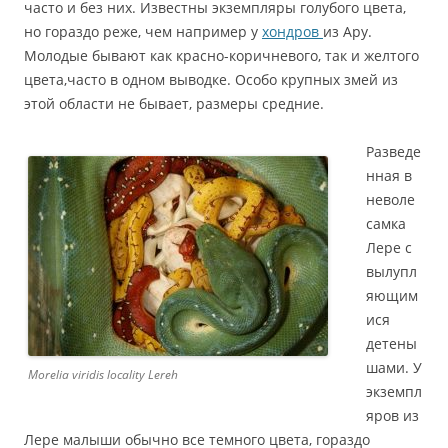
часто и без них. Известны экземпляры голубого цвета,
но гораздо реже, чем например у
хондров
из Ару.
Молодые бывают как красно-коричневого, так и желтого
цвета,часто в одном выводке. Особо крупных змей из
этой области не бывает, размеры средние.
Разведе
нная в
неволе
самка
Лере с
вылупл
яющим
ися
детены
шами. У
Morelia viridis locality Lereh
экземпл
яров из
Лере малыши обычно все темного цвета, гораздо