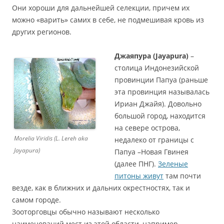
Они хороши для дальнейшей селекции, причем их
можно «варить» самих в себе, не подмешивая кровь из
других регионов.
Джаяпура (Jayapura)
–
столица Индонезийской
провинции Папуа (раньше
эта провинция называлась
Ириан Джайя). Довольно
большой город, находится
на севере острова,
Morelia Viridis (L. Lereh aka
недалеко от границы с
Jayapura)
Папуа –Новая Гвинея
(далее ПНГ).
Зеленые
питоны живут
там почти
везде, как в ближних и дальних окрестностях, так и
самом городе.
Зооторговцы обычно называют несколько
наименований мест из этой области, например