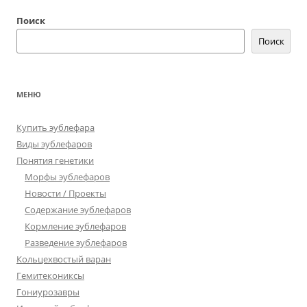
Поиск
Поиск
МЕНЮ
Купить эублефара
Виды эублефаров
Понятия генетики
Морфы эублефаров
Новости / Проекты
Содержание эублефаров
Кормление эублефаров
Разведение эублефаров
Кольцехвостый варан
Гемитекониксы
Гониурозавры