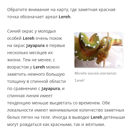
Обратите внимание на карту, где заметная красная
точка обозначает ареал
Lereh
.
Синий окрас у молодых
особей
Lereh
очень похож
на окрас
Jayapura
в первые
несколько месяцев их
жизни. Тем не менее, с
возрастом у
Lereh
можно
Morelia azurea utaraensis
заметить немного большую
‘Lereh’
толщину в спинной области
по сравнению с
Jayapura
, и
спинная линия имеет
тенденцию меньше выцветать со временем. Обе
локальности имеют минимальное количество заметных
белых пятен на теле. Иногда в выводке
Lereh
детёныши
могут рождаться как красными, так и жёлтыми.