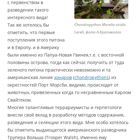
с первенством в
разведении такого
интересного вида!
Так же хотелось бы
Chondropython Morelia viridis
отметить, что первые
Lereh, фото А.Красовского
поступления этого питона
и в Европу, и в Америку
были именно из Папуа-Новая Гвинея,т.е. с восточной
половины острова, тогда как сейчас получить от туда
зеленого питона практически невозможно и та
американская линия
хондров
(
chondropythons
) из
окрестностей Порт Морсби, видимо, происходит от
животных, привезенных когда то несравненным Карлом
Свайтеком.
Многие талантливые террариумисты и герпетологи
внесли свой вклад в разработку методов содержания,
разведения и селекции этого вида. Мне особо хотелось
бы отметить выдающегося американского разводчика
Трупера Вольша (Trooper Walsh). Именно ему