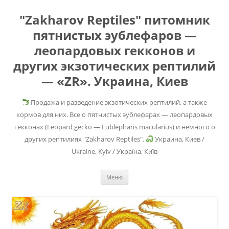
"Zakharov Reptiles" питомник
пятнистых эублефаров —
леопардовых гекконов и
других экзотических рептилий
— «ZR». Украина, Киев
Продажа и разведение экзотических рептилий, а также
кормов для них. Все о пятнистых эублефарах — леопардовых
гекконах (Leopard gecko — Eublepharis macularius) и немного о
других рептилиях "Zakharov Reptiles".
Украина, Киев /
Ukraine, Kyiv / Україна, Київ
Перейти
Меню
к
содержимому