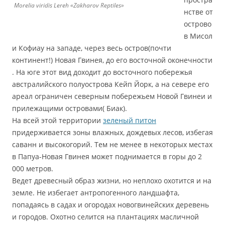
Morelia viridis Lereh «Zakharov Reptiles»
нстве от
острово
в Мисол
и Кофиау на западе, через весь остров(почти
континент!) Новая Гвинея, до его восточной оконечности
. На юге этот вид доходит до восточного побережья
австралийского полуострова Кейп Йорк, а на севере его
ареал ограничен северным побережьем Новой Гвинеи и
прилежащими островами( Биак).
На всей этой территории
зеленый питон
придерживается зоны влажных, дождевых лесов, избегая
саванн и высокогорий. Тем не менее в некоторых местах
в Папуа-Новая Гвинея может поднимается в горы до 2
000 метров.
Ведет древесный образ жизни, но неплохо охотится и на
земле. Не избегает антропогенного ландшафта,
попадаясь в садах и огородах новогвинейских деревень
и городов. Охотно селится на плантациях масличной