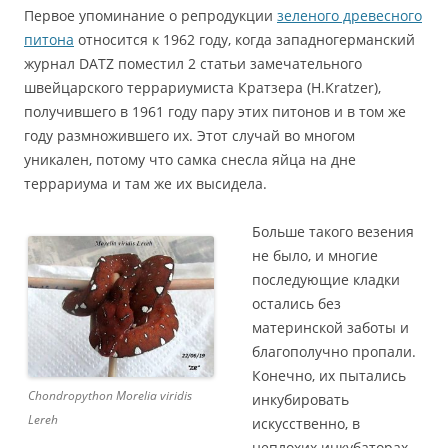
Первое упоминание о репродукции
зеленого древесного
питона
относится к 1962 году, когда западногерманский
журнал DATZ поместил 2 статьи замечательного
швейцарского террариумиста Кратзера (H.Kratzer),
получившего в 1961 году пару этих питонов и в том же
году размножившего их. Этот случай во многом
уникален, потому что самка снесла яйца на дне
террариума и там же их высидела.
Больше такого везения
не было, и многие
последующие кладки
остались без
материнской заботы и
благополучно пропали.
Конечно, их пытались
Chondropython Morelia viridis
инкубировать
Lereh
искусственно, в
неплохих инкубаторах,