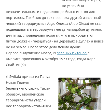
но успех был
незначительным, и подавляющее большинство яиц
портилось. Так было до тех пор, пока другой известный
чешский террариумист Алдо Олекса (Aldo Olexa) не стал
подвешивать в террариуме гнезда наподобие дуплянок
для птиц, справедливо полагая, что в природе этот
питон должен «гнездиться» на деревьях,в дуплах а вовсе
не на земле. После этого дело пошло лучше.
Первое вылупление молодых
зеленых питонов
в
Америке произошло 4 октября 1973 года, когда Карл
Свайтек (Ka
rl Switak) привез из Папуа-
Новая Гвинея
беременную самку. Таким
образом, европейские
террариумисты утерли
нос террариумистам-янки