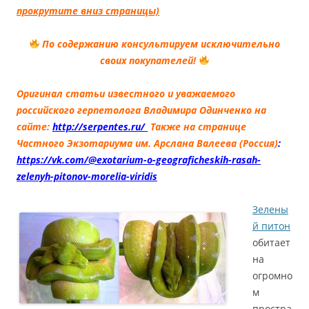
прокрутите вниз страницы)
По содержанию консультируем
исключительно
своих покупателей!
Оригинал статьи известного и уважаемого
российского герпетолога Владимира Одинченко на
сайте:
http://serpentes.ru/
Также на странице
Частного Экзотариума им. Арслана Валеева (Россия)
:
https://vk.com/@exotarium-o-geograficheskih-rasah-
zelenyh-pitonov-morelia-viridis
Зелены
й питон
обитает
на
огромно
м
простра