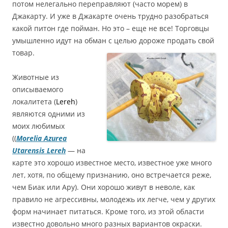
потом нелегально переправляют (часто морем) в
Джакарту. И уже в Джакарте очень трудно разобраться
какой питон где пойман. Но это – еще не все! Торговцы
умышленно идут на обман с целью дороже продать свой
товар.
Животные из
описываемого
локалитета (
Lereh
)
являются одними из
моих любимых
((
Morelia Azurea
Utarensis Lereh
— на
карте это хорошо известное место, известное уже много
лет, хотя, по общему признанию, оно встречается реже,
чем Биак или Ару). Они хорошо живут в неволе, как
правило не агрессивны, молодежь их легче, чем у других
форм начинает питаться. Кроме того, из этой области
известно довольно много разных вариантов окраски.