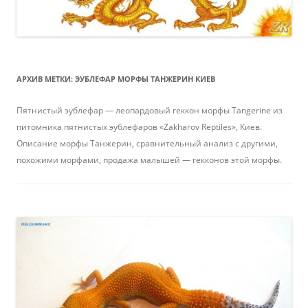
АРХИВ МЕТКИ:
ЭУБЛЕФАР МОРФЫ ТАНЖЕРИН КИЕВ
Пятнистый эублефар — леопардовый геккон морфы Tangerine из
питомника пятнистых эублефаров «Zakharov Reptiles», Киев.
Описание морфы Танжерин, сравнительный анализ с другими,
похожими морфами, продажа малышей — гекконов этой морфы.