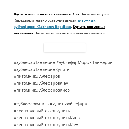
Купить леопардового геккона в Kiev
Вы можете у нас
(предварительно созвонившись)
питомник
эублефаров «Zakharov Reptiles»
.
Купить кормовых
насекомых
Вы можете также в нашем питомнике.
#эублефарТанжерин #эублефарМорфыТанжерин
#эублефарТанжеринКупить
#питомникЭублефаров
#питомникЭублефаровKiev
#питомникЭублефаровКиев
#эублефаркупить #купитьэублефара
#леопардовыйгекконкупить
#леопардовыйгекконкупитьКиев
#леопардовыйгекконкупитьKiev