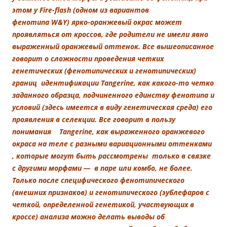
этом у Fire-flash (одном из вариантов
фенотипа W&Y) ярко-оранжевый окрас может
проявляться от кроссов, где родители не имели явно
выраженный оранжевый оттенок. Все вышеописанное
говорит о сложности проведения четких
генетических (фенотипических и генотипических)
границ идентификации Tangerine, как какого-то четко
заданного образца, подчиненного единству фенотипа и
условий (здесь имеется в виду генетическая среда) его
проявления в селекции. Все говорит в пользу
понимания
Tangerine, как выраженного оранжевого
окраса на теле с разными вариационными оттенками
, которые могут быть рассмотрены только в связке
с другими морфами — в паре или комбо, не более.
Только после специфического фенотипического
(внешних признаков) и генотипического (эублефаров с
четкой, определенной генетикой, участвующих в
кроссе) анализа можно делать выводы об