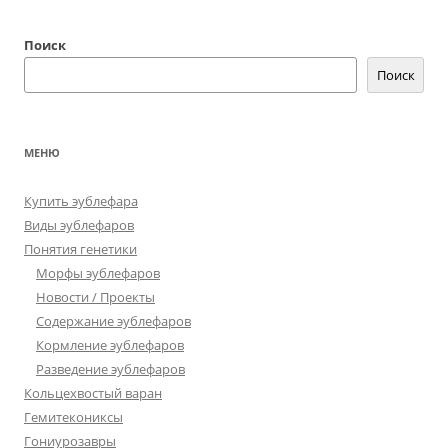
Поиск
Поиск
МЕНЮ
Купить эублефара
Виды эублефаров
Понятия генетики
Морфы эублефаров
Новости / Проекты
Содержание эублефаров
Кормление эублефаров
Разведение эублефаров
Кольцехвостый варан
Гемитекониксы
Гониурозавры