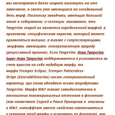
мы постараемся более широко взглянуть на это
замечание, в свете уже имеющихся на сегодняшний
день морф. Поскольку заводчики, имеющие большой
опыт в содержании и селекции понимают, что
Tangerine скорей не является определенной морфой, а
признаком, специфическим окрасом, который может
проявляться внешне, а также с сопутствующими
морфами, имеющими гетерозиготную природу
(рецессивный признак). Если Tangerine,
Hypo Tangerine
,
Super Hypo Tangerine
поддерживается и усиливается за
счет кроссов на себе подобную морфу, то
морфа Tremper Eclipse, Tremper Patternless-
Stripe (Emerald/Emerine) носит гетерозиготный
характер, при этом обладает всеми атрибутами
Tangerine. Морфа W&Y также самодостаточна в
отношении танжеринистых оттенков в фенотипе
(как отмечают Сергей и Раиса Прохорчик в описании
к W&Y, гипоэффект имеет свойство накапливаться
у гекконов этой морфы и усиливать ее фенотип), при