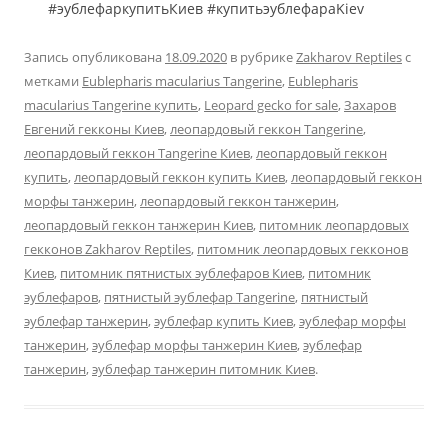
#эублефаркупитьКиев #купитьэублефараKiev
Запись опубликована
18.09.2020
в рубрике
Zakharov Reptiles
с
метками
Eublepharis macularius Tangerine
,
Eublepharis
macularius Tangerine купить
,
Leopard gecko for sale
,
Захаров
Евгений гекконы Киев
,
леопардовый геккон Tangerine
,
леопардовый геккон Tangerine Киев
,
леопардовый геккон
купить
,
леопардовый геккон купить Киев
,
леопардовый геккон
морфы танжерин
,
леопардовый геккон танжерин
,
леопардовый геккон танжерин Киев
,
питомник леопардовых
гекконов Zakharov Reptiles
,
питомник леопардовых гекконов
Киев
,
питомник пятнистых эублефаров Киев
,
питомник
эублефаров
,
пятнистый эублефар Tangerine
,
пятнистый
эублефар танжерин
,
эублефар купить Киев
,
эублефар морфы
танжерин
,
эублефар морфы танжерин Киев
,
эублефар
танжерин
,
эублефар танжерин питомник Киев
.