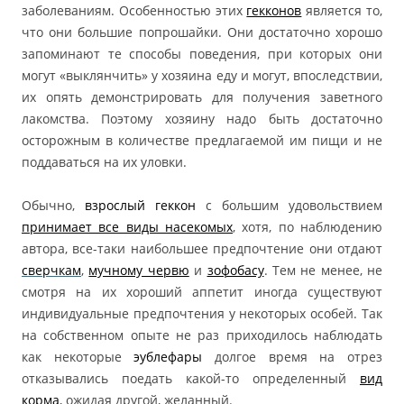
заболеваниям. Особенностью этих
гекконов
является то,
что они большие попрошайки. Они достаточно хорошо
запоминают те способы поведения, при которых они
могут «выклянчить» у хозяина еду и могут, впоследствии,
их опять демонстрировать для получения заветного
лакомства. Поэтому хозяину надо быть достаточно
осторожным в количестве предлагаемой им пищи и не
поддаваться на их уловки.
Обычно,
взрослый геккон
с большим удовольствием
принимает все виды насекомых
, хотя, по наблюдению
автора, все-таки наибольшее предпочтение они отдают
сверчкам
,
мучному червю
и
зофобасу
. Тем не менее, не
смотря на их хороший аппетит иногда существуют
индивидуальные предпочтения у некоторых особей. Так
на собственном опыте не раз приходилось наблюдать
как некоторые
эублефары
долгое время на отрез
отказывались поедать какой-то определенный
вид
корма
, ожидая другой, желанный.