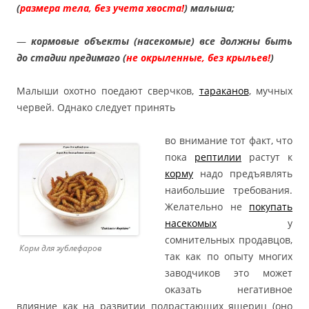
(
размера тела, без учета хвоста!
) малыша;
—
кормовые объекты (насекомые) все должны быть
до стадии предимаго (
не окрыленные, без крыльев!
)
Малыши охотно поедают сверчков,
тараканов
, мучных
червей. Однако следует принять
во внимание тот факт, что
пока
рептилии
растут к
корму
надо предъявлять
наибольшие требования.
Желательно не
покупать
насекомых
у
сомнительных продавцов,
Корм для эублефаров
так как по опыту многих
заводчиков это может
оказать негативное
влияние как на развитии подрастающих ящериц (оно