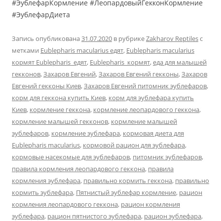
#ЭублефарКормление #ЛеопардовыйГекконКормление
#ЭублефарДиета
Запись опубликована
31.07.2020
в рубрике
Zakharov Reptiles
с
метками
Eublepharis macularius едят
,
Eublepharis macularius
кормят Eublepharis едят
,
Eublepharis кормят
,
еда для малышей
гекконов
,
Захаров Евгений
,
Захаров Евгений гекконы
,
Захаров
Евгений гекконы Киев
,
Захаров Евгений питомник эублефаров
,
корм для геккона купить Киев
,
корм для эублефара купить
Киев
,
кормление геккона
,
кормление леопардового геккона
,
кормление малышей гекконов
,
кормление малышей
эублефаров
,
кормление эублефара
,
кормовая диета для
Eublepharis macularius
,
кормовой рацион для эублефара
,
кормовые насекомые для эублефаров
,
питомник эублефаров
,
правила кормления леопардового геккона
,
правила
кормления эублефара
,
правильно кормить геккона
,
правильно
кормить эублефара
,
Пятнистый эублефар кормление
,
рацион
кормления леопардового геккона
,
рацион кормления
эублефара
,
рацион пятнистого эублефара
,
рацион эублефара
,