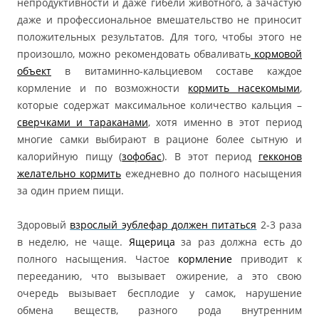
непродуктивности и даже гибели животного, а зачастую
даже и профессиональное вмешательство не приносит
положительных результатов. Для того, чтобы этого не
произошло, можно рекомендовать обваливать
кормовой
объект
в витаминно-кальциевом составе каждое
кормление и по возможности
кормить насекомыми
,
которые содержат максимальное количество кальция –
сверчками и тараканами
, хотя именно в этот период
многие самки выбирают в рационе более сытную и
калорийную пищу (
зофобас
). В этот период
гекконов
желательно кормить
ежедневно до полного насыщения
за один прием пищи.
Здоровый
взрослый эублефар
должен питаться
2-3 раза
в неделю, не чаще.
Ящерица
за раз должна есть до
полного насыщения. Частое
кормление
приводит к
перееданию, что вызывает ожирение, а это свою
очередь вызывает бесплодие у самок, нарушение
обмена веществ, разного рода внутренним