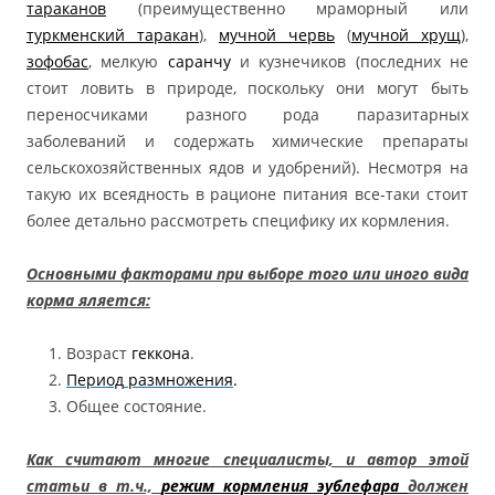
тараканов
(преимущественно мраморный или
туркменский таракан
),
мучной червь
(
мучной хрущ
),
зофобас
, мелкую
саранчу
и кузнечиков (последних не
стоит ловить в природе, поскольку они могут быть
переносчиками разного рода паразитарных
заболеваний и содержать химические препараты
сельскохозяйственных ядов и удобрений). Несмотря на
такую их всеядность в рационе питания все-таки стоит
более детально рассмотреть специфику их кормления.
Основными факторами при выборе того или иного вида
корма яляется:
Возраст
геккона
.
Период
размножения
.
Общее состояние.
Как считают многие специалисты, и автор этой
статьи в т.ч.,
режим кормления эублефара
должен