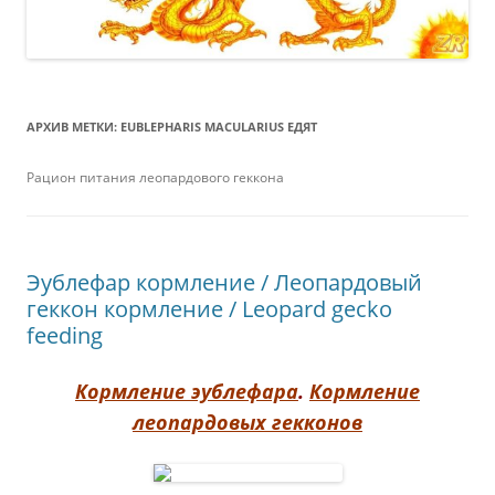
АРХИВ МЕТКИ:
EUBLEPHARIS MACULARIUS ЕДЯТ
Рацион питания леопардового геккона
Эублефар кормление / Леопардовый
геккон кормление / Leopard gecko
feeding
Кормление эублефара
.
Кормление
леопардовых гекконов