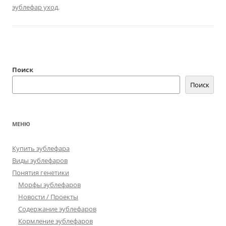
эублефар уход
.
Поиск
Поиск
МЕНЮ
Купить эублефара
Виды эублефаров
Понятия генетики
Морфы эублефаров
Новости / Проекты
Содержание эублефаров
Кормление эублефаров