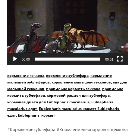
Видеоплеер
00:00
00:01
кормление геккона
,
кормление эублефара
,
кормление
малышей эублефаров
,
кормление малышей гекконов
,
еда для
малышей гекконов
,
правильно кормить геккона
,
правильно
кормить эублефара
,
кормовой рацион для эублефара
,
кормовая диета для Eublepharis macularius
,
Eublepharis
macularius едят
,
Eublepharis macularius кормят Eublepharis
едят
,
Eublepharis кормят
#Кормлениеэублефара #Кормлениелеопардовогогеккона