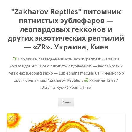
"Zakharov Reptiles" питомник
пятнистых эублефаров —
леопардовых гекконов и
других экзотических рептилий
— «ZR». Украина, Киев
Продажа и разведение экзотических рептилий, а также
кормов для них. Все о пятнистых эублефарах — леопардовых
гекконах (Leopard gecko — Eublepharis macularius) и немного о
других рептилиях "Zakharov Reptiles".
Украина, Киев /
Ukraine, Kyiv / Україна, Київ
Перейти
Меню
к
содержимому