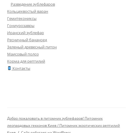
Разведение эублефаров
Кольцехвостый варан
Гемитекониксы
Гониурозавры
Иранский эублефар
Ресничный бананоед
Зеленый древесный питон
Маисовый полоз
Корма для рептилий
Контакты
Добро пожаловать в питомник эублефаров! Питомник
леопардовых гекконов Киев / Питомник экзотических рептилий
Киев
Сайт работает на WordPress