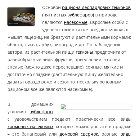
Основой
рациона леопардовых гекконов
(
пятнистых эублефаров
)
в природе
являются
насекомые
. Взрослые особи с
удовольствием также поедают молодых
мышат, ящериц, не брезгуют и растительными кормами:
яблоко, тыква, арбуз, виноград и др. По наблюдению
автора, из растительной пищи
гекконы
предпочитают
разнообразные виды фруктов, при условии, что они
спелые (можно даже переспевшие), сочные, мягкие и
достаточно сладкие (растительную пищу желательно
давать гораздо реже и сезонно, поскольку основным
рационом все же являются насекомые).
В домашних
условиях
эублефары
с удовольствием поедают практически все виды
кормовых насекомых
, которых можно достать в продаже
– это банановый или
домовой сверчок
, разные
виды