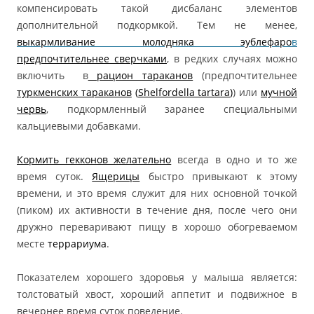
компенсировать такой дисбаланс элементов
дополнительной подкормкой. Тем не менее,
выкармливание молодняка эублефаро
в
предпочтительнее сверчками
, в редких случаях можно
включить в
рацион тараканов
(предпочтительнее
туркменских тараканов
(
Shelfordella tartara
)
) или
мучной
червь
, подкормленный заранее специальными
кальциевыми добавками.
Кормить гекконов желательно
всегда в одно и то же
время суток.
Ящерицы
быстро привыкают к этому
времени, и это время служит для них основной точкой
(пиком) их активности в течение дня, после чего они
дружно переваривают пищу в хорошо обогреваемом
месте
террариума
.
Показателем хорошего здоровья у малыша является:
толстоватый хвост, хороший аппетит и подвижное в
вечернее время суток поведение.