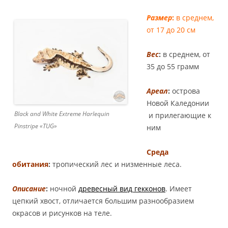
Размер
:
в среднем,
от 17 до 20 см
Вес
:
в среднем, от
35 до 55 грамм
Ареал
:
острова
Новой Каледонии
Black and White Extreme Harlequin
и прилегающие к
Pinstripe «TUG»
ним
Среда
обитания
:
тропический лес и низменные леса.
Описание
:
ночной
древесный вид гекконов
. Имеет
цепкий хвост, отличается большим разнообразием
окрасов и рисунков на теле.