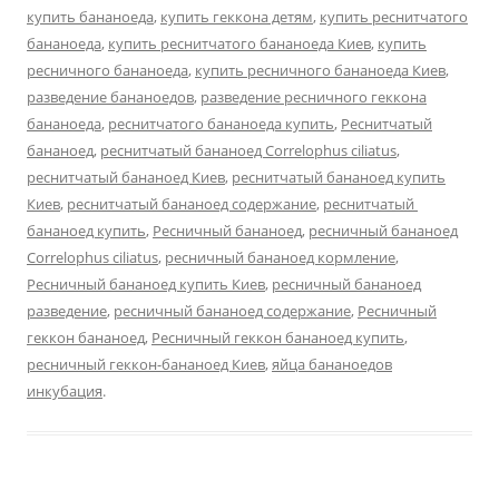
купить бананоеда
,
купить геккона детям
,
купить реснитчатого
бананоеда
,
купить реснитчатого бананоеда Киев
,
купить
ресничного бананоеда
,
купить ресничного бананоеда Киев
,
разведение бананоедов
,
разведение ресничного геккона
бананоеда
,
реснитчатого бананоеда купить
,
Реснитчатый
бананоед
,
реснитчатый бананоед Correlophus ciliatus
,
реснитчатый бананоед Киев
,
реснитчатый бананоед купить
Киев
,
реснитчатый бананоед содержание
,
реснитчатый
бананоед купить
,
Ресничный бананоед
,
ресничный бананоед
Correlophus ciliatus
,
ресничный бананоед кормление
,
Ресничный бананоед купить Киев
,
ресничный бананоед
разведение
,
ресничный бананоед содержание
,
Ресничный
геккон бананоед
,
Ресничный геккон бананоед купить
,
ресничный геккон-бананоед Киев
,
яйца бананоедов
инкубация
.