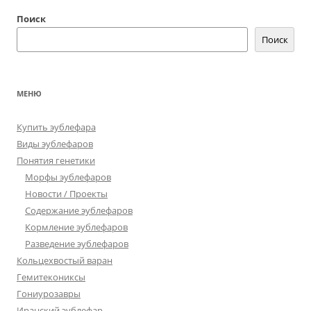
Поиск
Поиск
МЕНЮ
Купить эублефара
Виды эублефаров
Понятия генетики
Морфы эублефаров
Новости / Проекты
Содержание эублефаров
Кормление эублефаров
Разведение эублефаров
Кольцехвостый варан
Гемитекониксы
Гониурозавры
Иранский эублефар