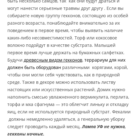
быть несколько самцов, так как они будут драться и
могут нанести серьезные травмы друг другу . Если вы
собираете новую группу гекконов, состоящую из особей
разного возраста, понаблюдайте внимательно за их
поведением в первое время, чтобы выявить наличие
каких-либо несовместимостей. Торф или кокосовое
волокно подойдут в качестве субстрата. Малышей
первое время лучше держать на бумажных салфетках.
Будучи
древесным видом гекконов
,
террариум для них
должен быть оборудован
различными корягами, корой,
чтобы они могли себя чувствовать, как в природной
среде. Также в декоре можно использовать листву
настоящих или искусственных растений. Домик нужно
наполнить смесью увлажненного вермикулита, перлита,
торфа и мха сфагнума — это облегчит линьку и откладку
яиц, если не используется природный субстрат. Фекалии
должны немедленно удаляться, а генеральную уборку
следует проводить каждый месяц.
Лампа УФ не нужна,
гекконы ночные.