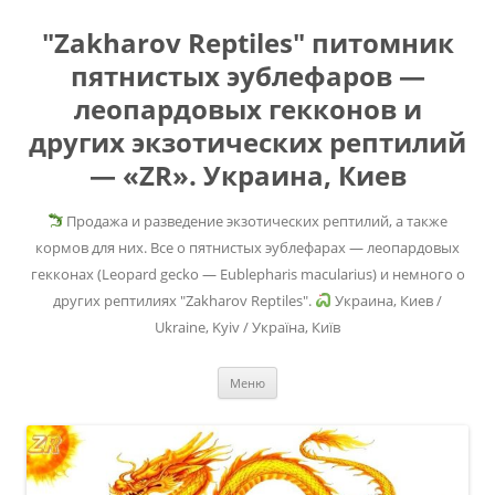
"Zakharov Reptiles" питомник
пятнистых эублефаров —
леопардовых гекконов и
других экзотических рептилий
— «ZR». Украина, Киев
Продажа и разведение экзотических рептилий, а также
кормов для них. Все о пятнистых эублефарах — леопардовых
гекконах (Leopard gecko — Eublepharis macularius) и немного о
других рептилиях "Zakharov Reptiles".
Украина, Киев /
Ukraine, Kyiv / Україна, Київ
Перейти
Меню
к
содержимому