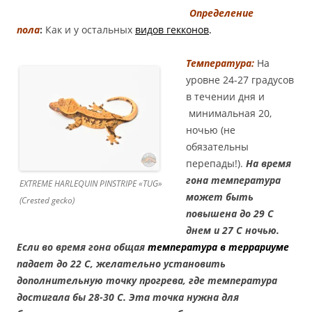
Определение
пола
:
Как и у остальных
видов гекконов
.
Температура:
На
уровне 24-27 градусов
в течении дня и
минимальная 20,
ночью (не
обязательны
перепады!).
На время
гона температура
EXTREME HARLEQUIN PINSTRIPE «TUG»
может быть
(Crested gecko)
повышена до 29 С
днем и 27 С ночью.
Если во время гона общая
температура в террариуме
падает до 22 С, желательно установить
дополнительную точку прогрева, где температура
достигала бы 28-30 С. Эта точка нужна для