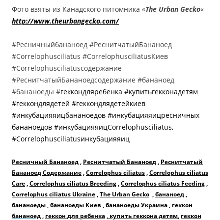
Фото взяты из Канадского питомника «
The Urban Gecko
«
http://www.theurbangecko.com/
#Ресничныйбананоед #РеснитчатыйБананоед
#Correlophusciliatus #CorrelophusciliatusКиев
#Correlophusciliatusсодержание
#РеснитчатыйБананоедсодержание #бананоед
#бананоеды #
геккондляребенка #купитьгекконадетям
#геккондлядетей #геккондлядетейкиев
#инкубацияяицбананоедов #инкубацияяицресничных
бананоедов #инкубацияяицCorrelophusciliatus,
#Correlophusciliatusинкубацияяиц
Ресничный Бананоед
,
Реснитчатый Бананоед
,
Реснитчатый
Бананоед Содержание
,
Correlophus ciliatus
,
Correlophus ciliatus
Care
,
Correlophus ciliatus Breeding
,
Correlophus ciliatus Feeding
,
Correlophus ciliatus Ukraine
,
The Urban Gecko
,
бананоед
,
бананоеды
,
бананоеды Киев
,
бананоеды Украина
,
геккон
бананоед
,
геккон для ребенка
,
купить геккона детям
,
геккон