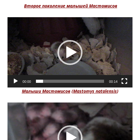
Второе поколение малышей Мастомисов
Видеоплеер
00:00
00:14
Малыши Мастомисов
(
Mastomys natalensis
)
Видеоплеер