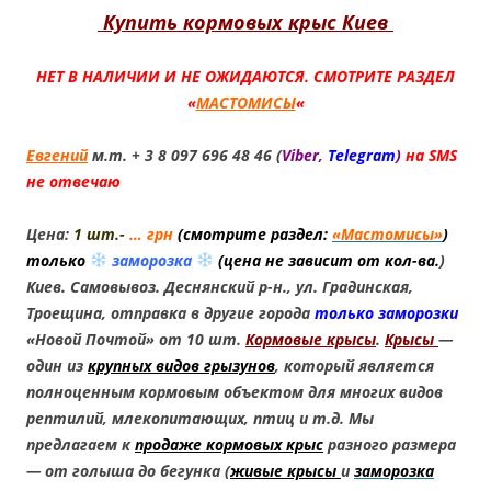
Купить кормовых крыс Киев
НЕТ В НАЛИЧИИ И НЕ ОЖИДАЮТСЯ. СМОТРИТЕ РАЗДЕЛ
«
МАСТОМИСЫ
«
Евгений
м.т. + 3 8 097 696 48 46 (
Viber,
Telegram
)
на SMS
не отвечаю
Цена:
1 шт.-
… грн
(смотрите раздел:
«Мастомисы»
)
только
заморозка
(
цена не зависит от кол-ва.
)
Киев. Самовывоз. Деснянский р-н., ул. Градинская,
Троещина, отправка в другие города
только заморозки
«Новой Почтой» от 10 шт.
Кормовые крысы
.
Крысы
—
один из
крупных видов грызунов
, который является
полноценным кормовым объектом для многих видов
рептилий, млекопитающих, птиц и т.д. Мы
предлагаем к
продаже кормовых крыс
разного размера
— от голыша до бегунка (
живые крысы
и
заморозка