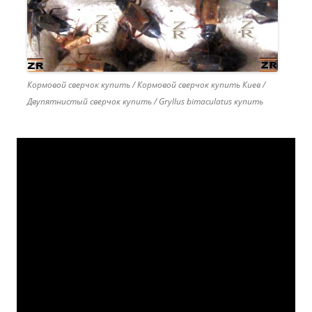
Кормовой сверчок купить / Кормовой сверчок купить Киев /
Двупятнистый сверчок купить / Gryllus bimaculatus купить