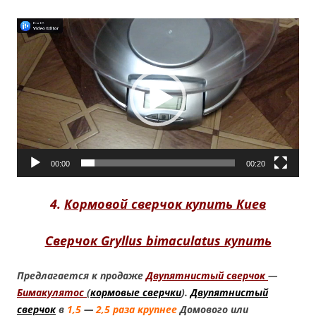
Видеоплеер
00:00
00:20
4.
Кормовой сверчок купить Киев
Сверчок Gryllus bimaculatus купить
Предлагается к продаже
Двупятнистый сверчок
—
Бимакулятос
(
кормовые сверчки
).
Двупятнистый
сверчок
в
1,5
—
2,5 раза крупнее
Домового или