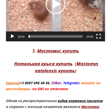
00:00
00:50
3
.
Мастомис купить
Натальная крыса купить
(
Mastomys
natalensis купить
)
Евгений
+3 8
097 696 48 46.
(
Viber,
Telegram
)
пишите на
мессенджеры,
н
а SMS не отвечаем
Одним из распространенных
видов кормовых грызунов
в странах с теплым климатом является
Мастомис