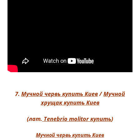
7.
Мучной червь купить Киев
/
Мучной
хрущак купить Киев
(лат.
Tenebrio molitor купить
)
Мучной червь купить Киев