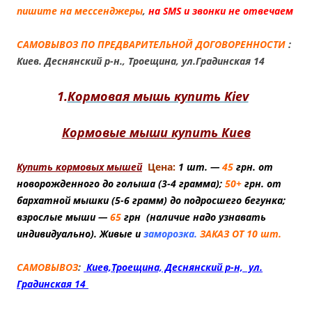
пишите на мессенджеры
,
н
а SMS и звонки не отвечаем
САМОВЫВОЗ ПО ПРЕДВАРИТЕЛЬНОЙ ДОГОВОРЕННОСТИ
:
Киев. Деснянский р-н., Троещина, ул.Градинская 14
1.
Кормовая мышь купить Kiev
Кормовые мыши купить Киев
Купить кормовых мышей
Цена:
1 шт. —
45
грн. от
новорожденного до голыша (3-4 грамма);
50+
грн. от
бархатной мышки (5-6 грамм) до подросшего бегунка;
взрослые мыши —
65
грн (наличие надо узнавать
индивидуально). Живые и
заморозка.
ЗАКАЗ ОТ 10 шт.
САМОВЫВОЗ
:
Киев,Троещина, Деснянский р-н, ул.
Градинская 14