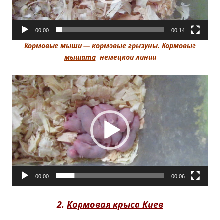
00:00
00:14
Кормовые мыши
—
кормовые грызуны
.
Кормовые
мышата
немецкой линии
Видеоплеер
00:00
00:06
2.
Кормовая крыса Киев