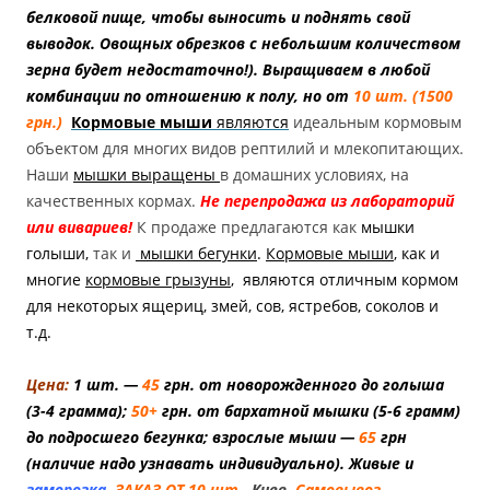
белковой пище, чтобы выносить и поднять свой
выводок. Овощных обрезков с небольшим количеством
зерна будет недостаточно!
). Выращиваем в любой
комбинации по отношению к полу, но от
10 шт. (1500
грн.)
Кормовые мыши
являются
идеальным кормовым
объектом для многих видов рептилий и млекопитающих.
Наши
мышки выращены
в домашних условиях, на
качественных кормах.
Не перепродажа из лабораторий
или вивариев!
К продаже предлагаются как
мышки
голыши,
так и
мышки бегунки
.
Кормовые мыши
, как и
многие
кормовые грызуны
, являются отличным кормом
для некоторых ящериц, змей, сов, ястребов, соколов и
т.д.
Цена:
1 шт. —
45
грн. от новорожденного до голыша
(3-4 грамма);
50+
грн. от бархатной мышки (5-6 грамм)
до подросшего бегунка; взрослые мыши —
65
грн
(наличие надо узнавать индивидуально). Живые и
заморозка.
ЗАКАЗ ОТ 10 шт.
Киев.
Самовывоз
.