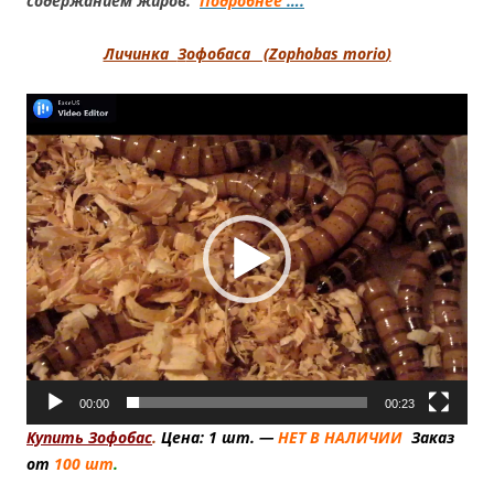
содержанием жиров.
Подробнее
….
Личинка
З
офобаса (
Zophobas morio
)
Видеоплеер
00:00
00:23
Купить Зофобас
.
Цена:
1 шт. —
НЕТ В НАЛИЧИИ
Заказ
от
100 шт
.