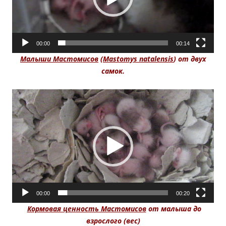
00:00
00:14
Малыши Мастомисов
(
Mastomys natalensis
) от двух
самок.
Видеоплеер
00:00
00:20
Кормовая ценность Мастомисов
от малыша до
взрослого (вес)