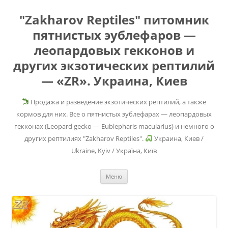
"Zakharov Reptiles" питомник
пятнистых эублефаров —
леопардовых гекконов и
других экзотических рептилий
— «ZR». Украина, Киев
Продажа и разведение экзотических рептилий, а также
кормов для них. Все о пятнистых эублефарах — леопардовых
гекконах (Leopard gecko — Eublepharis macularius) и немного о
других рептилиях "Zakharov Reptiles".
Украина, Киев /
Ukraine, Kyiv / Україна, Київ
Перейти
Меню
к
содержимому