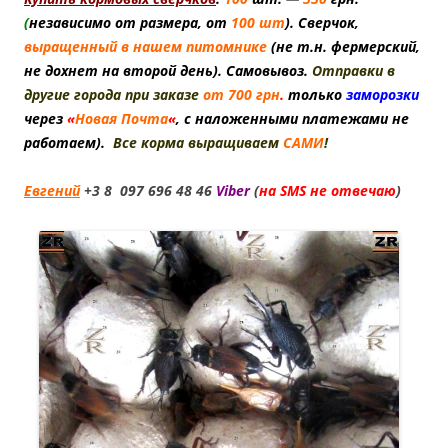
(
независимо от размера, от
100 шт
). Сверчок,
выращенный в нашем питомнике
(не т.н. фермерский,
не дохнет на второй день). Самовывоз.
Отправки в
другие города при заказе
от 700 грн
.
только
заморозки
через
«
Новая Почта
«
,
с наложенными платежами не
работаем).
Все корма выращиваем
САМИ
!
Евгений
+3 8 097 696 48 46
Viber
(
на SMS не отвечаю
)