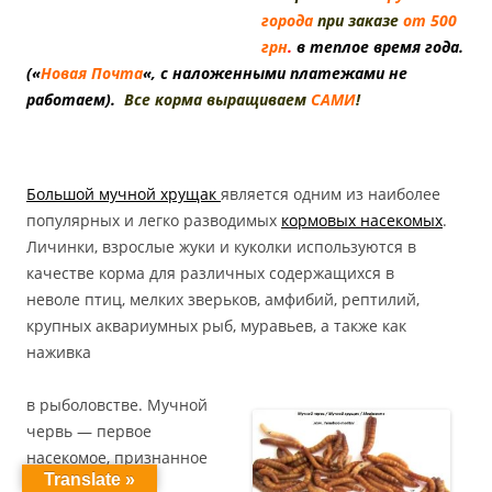
города
при заказе
от 500
грн
.
в теплое время года.
(«
Новая Почта
«, с наложенными платежами не
работаем).
Все корма выращиваем
САМИ
!
Большой мучной хрущак
является одним из наиболее
популярных и легко разводимых
кормовых насекомых
.
Личинки, взрослые жуки и куколки используются в
качестве корма для различных содержащихся в
неволе птиц, мелких зверьков, амфибий, рептилий,
крупных аквариумных рыб, муравьев, а также как
наживка
в рыболовстве. Мучной
червь — первое
насекомое, признанное
Translate »
безопасным для