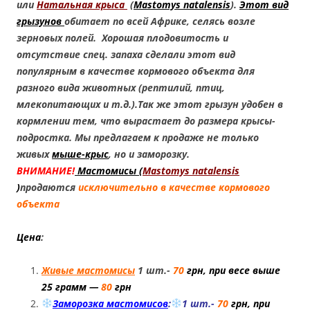
или
Натальная крыса
(
Mastomys natalensis
).
Этот вид
грызунов
обитает по всей Африке, селясь возле
зерновых полей. Хорошая плодовитость и
отсутствие спец. запаха сделали этот вид
популярным в качестве кормового объекта для
разного вида животных (рептилий, птиц,
млекопитающих и т.д.).Так же этот грызун удобен в
кормлении тем, что вырастает до размера крысы-
подростка. Мы предлагаем к продаже не только
живых
мыше-крыс
, но и заморозку.
ВНИМАНИЕ!
Мастомисы
(
Mastomys natalensis
)
продаются
исключительно в качестве кормового
объекта
Цена
:
Живые мастомисы
1 шт.-
70
грн, при весе выше
25 грамм —
80
грн
Заморозка мастомисов
:
1 шт.-
70
грн, при