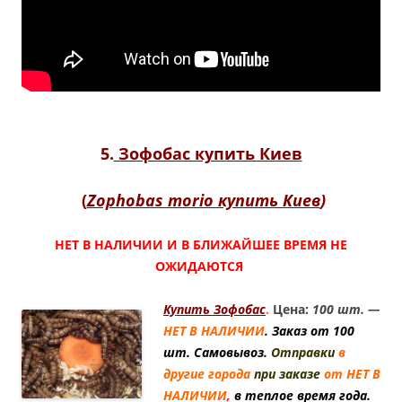
5.
Зофобас купить Киев
(
Zophobas morio купить Киев
)
НЕТ В НАЛИЧИИ И В БЛИЖАЙШЕЕ ВРЕМЯ НЕ
ОЖИДАЮТСЯ
Купить Зофобас
.
Цена:
100 шт. —
НЕТ В НАЛИЧИИ
. Заказ от 100
шт. Самовывоз.
Отправки
в
другие города
при заказе
от
НЕТ В
НАЛИЧИИ
,
в теплое время года.