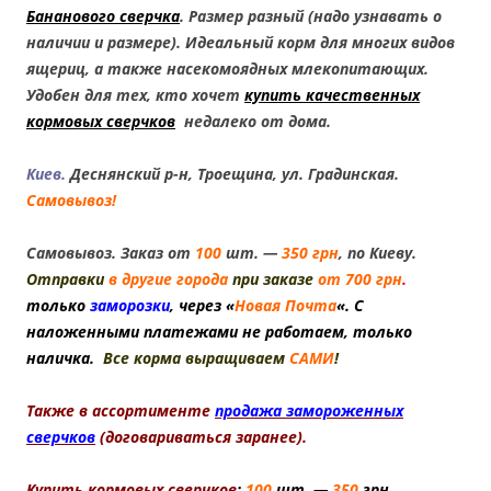
Бананового сверчка
. Размер разный (надо узнавать о
наличии и размере). Идеальный корм для многих видов
ящериц, а также насекомоядных млекопитающих.
Удобен для тех, кто хочет
купить качественных
кормовых сверчков
недалеко от дома.
Киев.
Деснянский р-н, Троещина, ул. Градинская.
Самовывоз!
Самовывоз. Заказ от
100
шт. —
350 грн
, по Киеву.
Отправки
в другие города
при заказе
от 700 грн
.
только
заморозки
, через «
Новая Почта
«. С
наложенными платежами не работаем, только
наличка.
Все корма выращиваем
САМИ
!
Также в ассортименте
продажа замороженных
сверчков
(договариваться заранее).
Купить кормовых сверчков
:
100
шт. —
350
грн.