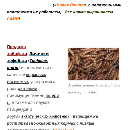
(«
Новая Почта
«, с наложенными
платежами не работаем).
Все корма выращиваем
САМИ
!
Продажа
зобофаса
.
Личинки
зофобаса
(
Zophobas
morio
)
используются в
качестве
кормовых
насекомых
для разного
Зофобас купить Киев. Zophobas
рода
рептилий
,
morio купить Kiev
преимущественно
ящери
ц
,
а также для пауков —
птицеедов и
других
экзотических животных
.
Выращен на
растительно-животных кормах с низким