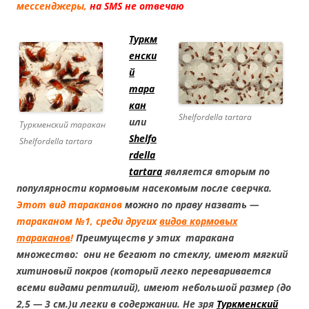
мессенджеры,
на SMS не отвечаю
Туркм
енски
й
тара
кан
Shelfordella tartara
или
Туркменский таракан
Shelfo
Shelfordella tartara
rdella
tartara
является вторым по
популярности кормовым насекомым после сверчка.
Этот
вид тараканов
можно по праву назвать —
тараканом №1, среди других
видов кормовых
тараканов
!
Преимуществ у этих таракана
множество: они не бегают по стеклу, имеют мягкий
хитиновый покров (который легко переваривается
всеми видами рептилий), имеют небольшой размер (до
2,5 — 3 см.)и легки в содержании. Не зря
Туркменский