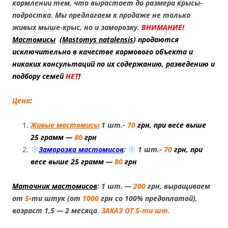
кормлении тем, что вырастает до размера крысы-
подростка. Мы предлагаем к продаже не только
живых мыше-крыс, но и заморозку.
ВНИМАНИЕ!
Мастомисы
(
Mastomys natalensis
) продаются
исключительно в качестве кормового объекта и
никаких консультаций по их содержанию, разведению и
подбору семей
НЕТ
!
Цена
:
Живые мастомисы
1 шт.-
70
грн, при весе выше
25 грамм —
80
грн
Заморозка мастомисов
:
1 шт.-
70
грн, при
весе выше 25 грамм —
80
грн
1.
Маточник мастомисов
: 1 шт. —
200
грн, выращиваем
от
5
-ти штук (от
1000
грн со 100% предоплатой),
возраст 1,5 — 2 месяца
.
ЗАКАЗ ОТ 5-ти шт.