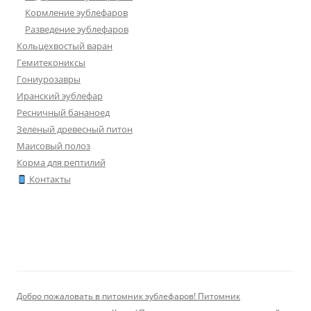
Кормление эублефаров
Разведение эублефаров
Кольцехвостый варан
Гемитекониксы
Гониурозавры
Иранский эублефар
Ресничный бананоед
Зеленый древесный питон
Маисовый полоз
Корма для рептилий
Контакты
Добро пожаловать в питомник эублефаров! Питомник