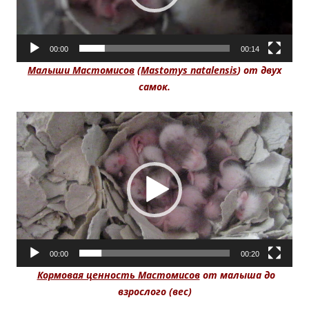
00:00
00:14
Малыши Мастомисов
(
Mastomys natalensis
) от двух
самок.
Видеоплеер
00:00
00:20
Кормовая ценность Мастомисов
от малыша до
взрослого (вес)