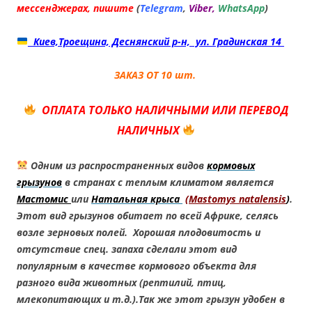
мессенджерах, пишите
(
Telegram
,
Viber,
WhatsApp
)
Киев,Троещина, Деснянский р-н, ул. Градинская 14
ЗАКАЗ ОТ 10 шт.
ОПЛАТА ТОЛЬКО НАЛИЧНЫМИ ИЛИ ПЕРЕВОД
НАЛИЧНЫХ
Одним из распространенных видов
кормовых
грызунов
в странах с теплым климатом является
Мастомис
или
Натальная крыса
(
Mastomys natalensis
)
.
Этот вид грызунов обитает по всей Африке, селясь
возле зерновых полей. Хорошая плодовитость и
отсутствие спец. запаха сделали этот вид
популярным в качестве кормового объекта для
разного вида животных (рептилий, птиц,
млекопитающих и т.д.).Так же этот грызун удобен в