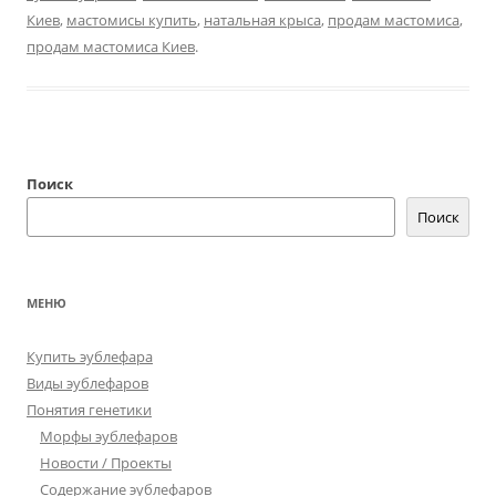
Киев
,
мастомисы купить
,
натальная крыса
,
продам мастомиса
,
продам мастомиса Киев
.
Поиск
Поиск
МЕНЮ
Купить эублефара
Виды эублефаров
Понятия генетики
Морфы эублефаров
Новости / Проекты
Содержание эублефаров