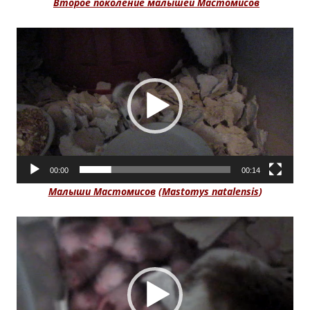
Второе поколение малышей Мастомисов
Видеоплеер
00:00
00:14
Малыши Мастомисов
(
Mastomys natalensis
)
Видеоплеер