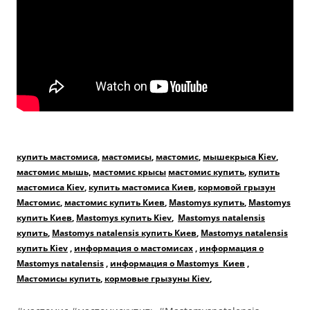
купить мастомиса
,
мастомисы
,
мастомис
,
мышекрыса Kiev
,
мастомис мышь,
мастомис крысы
мастомис купить
,
купить
мастомиса Kiev
,
купить мастомиса Киев
,
кормовой грызун
Мастомис
,
мастомис купить Киев
,
Mastomys купить
,
Mastomys
купить Киев
,
Mastomys купить Kiev
,
Mastomys natalensis
купить
,
Mastomys natalensis купить Киев
,
Mastomys natalensis
купить Kiev
,
информация о мастомисах
,
информация о
Mastomys natalensis
,
информация о Mastomys Киев
,
Мастомисы купить
,
кормовые грызуны Kiev
,