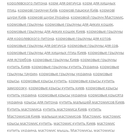
королевского питона
,
корм для региуса
,
корм для хищных
птиц
,
кормові гризуни Київ
,
кормові пацюки Київ
,
кормові
щури Київ
,
кормові щури Україна
,
кормовой грызун Мастомис
,
кормовые грызуны
,
кормовые грызуны для диких кошек
,
кормовые грызуны для диких кошек Киев
,
кормовые грызуны
для королевского питона
,
кормовые грызуны для котов
,
кормовые грызуны для региуса
,
кормовые грызуны для сов
,
кормовые грызуны для хищных птиц Киев
,
кормовые грызуны
для ястребов
,
кормовые грызуны Киев
,
кормовые грызуны
купить Киев
,
кормовые грызуны купить Украина
,
кормовые
грызуны таурин
,
кормовые грызуны украина
,
кормовые
крысы
,
кормовые крысы купить
,
кормовые крысы купить
заморозку
,
кормовые крысы купить киев
,
кормовые крысы
купить украина
,
кормовые крысы украина
,
кормовые крысята
украина
,
крысы для питона
,
купить малышей мастомисов Киев
,
Купить мастомиса
,
купить мастомиса Киев
,
купить
Мастомисов Киев
,
малыши мастомисов
,
Мастомис
,
мастомис
крысы мастомис купить
,
мастомис купить Киев
,
мастомис
купить украина
,
мастомис мышь
,
Мастомисы
,
мастомисы