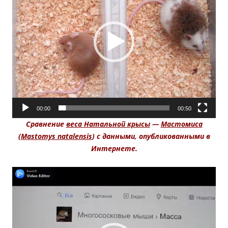
00:00
00:50
Сравнение
веса Натальной крысы
—
Мастомиса
(
Mastomys natalensis
) с данными, опубликованными в
Интернете.
Видеоплеер