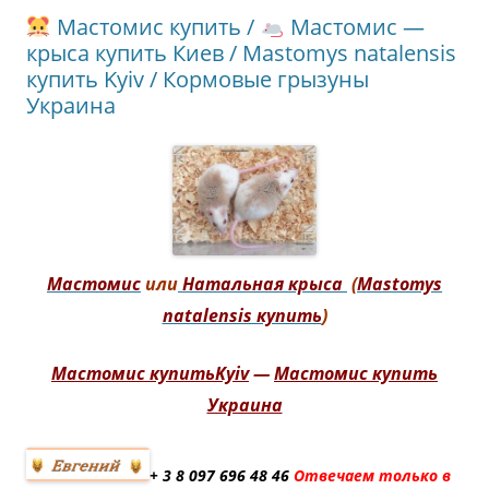
Мастомис купить /
Мастомис —
крыса купить Киев / Mastomys natalensis
купить Kyiv / Кормовые грызуны
Украина
Мастомис
или
Натальная крыса
(
Mastomys
natalensis купить
)
Мастомис купитьKyiv
—
Мастомис купить
Украина
+ 3 8
097 696 48 46
Отвечаем только в