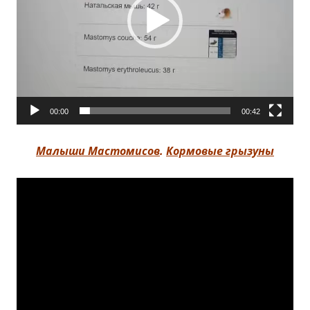
00:00
00:42
Малыши Мастомисов
.
Кормовые грызуны