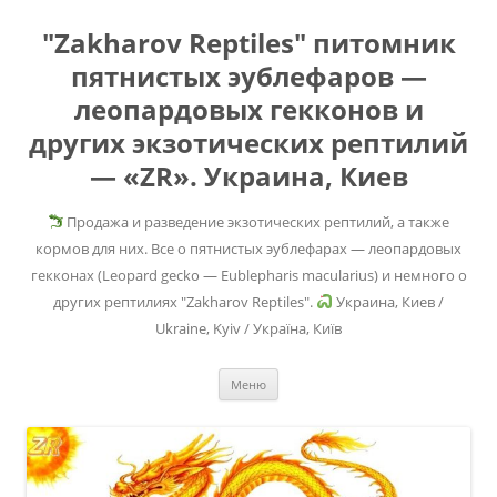
"Zakharov Reptiles" питомник
пятнистых эублефаров —
леопардовых гекконов и
других экзотических рептилий
— «ZR». Украина, Киев
Продажа и разведение экзотических рептилий, а также
кормов для них. Все о пятнистых эублефарах — леопардовых
гекконах (Leopard gecko — Eublepharis macularius) и немного о
других рептилиях "Zakharov Reptiles".
Украина, Киев /
Ukraine, Kyiv / Україна, Київ
Перейти
Меню
к
содержимому