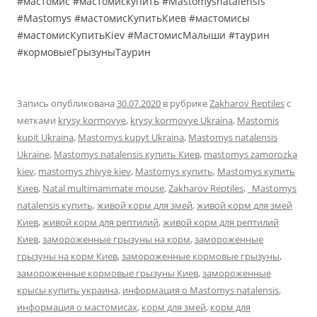
#мастомис #мастомискупить #Mastomysnatalensis
#Mastomys #мастомисКупитьКиев #мастомисы
#мастомисКупитьKiev #МастомисМалыши #таурин
#кормовыеГрызуныТаурин
Запись опубликована
30.07.2020
в рубрике
Zakharov Reptiles
с
метками
krysy kormovye
,
krysy kormovye Ukraina
,
Mastomis
kupit Ukraina
,
Mastomys kupyt Ukraina
,
Mastomys natalensis
Ukraine
,
Mastomys natalensis купить Киев
,
mastomys zamorozka
kiev
,
mastomys zhivye kiev
,
Mastomys купить
,
Mastomys купить
Киев
,
Natal multimammate mouse
,
Zakharov Reptiles
,
Mastomys
natalensis купить
,
живой корм для змей
,
живой корм для змей
Киев
,
живой корм для рептилий
,
живой корм для рептилий
Киев
,
замороженные грызуны на корм
,
замороженные
грызуны на корм Киев
,
замороженные кормовые грызуны
,
замороженные кормовые грызуны Киев
,
замороженные
крысы купить украина
,
информация о Mastomys natalensis
,
информация о мастомисах
,
корм для змей
,
корм для