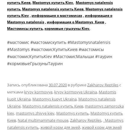
купить Киев
,
Mastomys купить Kiev
,
Mastomys natalensis
купить
,
Mastomys natalensis купить Киев
,
Mastomys natalensis
купить Kiev
,
информация о мастомисах
,
информация о
Mastomys natalensis
,
информация о Mastomys Киев
,
Мастомисы купить
,
кормовые грызуны Kiev
,
#мастомис #мастомискупить #Mastomysnatalensis
#Mastomys #мастомисКупитьКиев #мастомисы
#мастомисКупитьKiev #МастомисМалыши #таурин
#кормовыеГрызуныТаурин
Запись опубликована
30.07.2020
в рубрике
Zakharov Reptiles
с
метками
krysy kormovye
,
krysy kormovye Ukraina
,
Mastomis
kupit Ukraina
,
Mastomys kupyt Ukraina
,
Mastomys natalensis
Ukraine
,
Mastomys natalensis купить Киев
,
mastomys zamorozka
kiev
,
mastomys zhivye kiev
,
Mastomys купить
,
Mastomys купить
Киев
,
Natal multimammate mouse
,
Zakharov Reptiles
,
Mastomys
natalensis купить
,
живой корм для змей
,
живой корм для змей