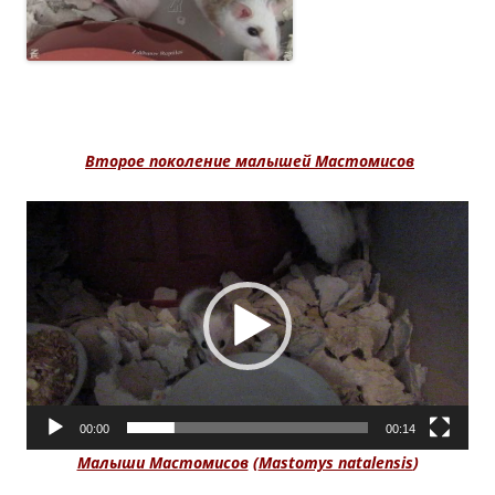
Второе поколение малышей Мастомисов
Видеоплеер
00:00
00:14
Малыши Мастомисов
(
Mastomys natalensis
)