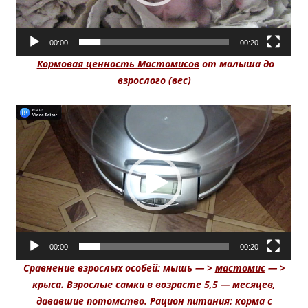
00:00
00:20
Кормовая ценность Мастомисов
от малыша до
взрослого (вес)
Видеоплеер
00:00
00:20
Сравнение взрослых особей: мышь — >
мастомис
— >
крыса. Взрослые самки в возрасте 5,5 — месяцев,
дававшие потомство. Рацион питания: корма с