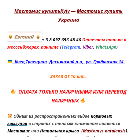
Мастомис купитьKyiv
—
Мастомис купить
Украина
+ 3 8
097 696 48 46
Отвечаем только в
мессенджерах, пишите
(
Telegram
,
Viber,
WhatsApp
)
Киев,Троещина, Деснянский р-н, ул. Градинская 14
ЗАКАЗ ОТ 10 шт.
ОПЛАТА ТОЛЬКО НАЛИЧНЫМИ ИЛИ ПЕРЕВОД
НАЛИЧНЫХ
Одним из распространенных видов
кормовых
грызунов
в странах с теплым климатом является
Мастомис
или
Натальная крыса
(
Mastomys natalensis
)
.