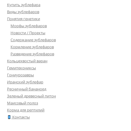
Купить эублефара
Виды эублефаров
Понятия генетики
Морфы эублефаров
Новости / Проекты
Содержание эублефаров
Кормление эублефаров
Разведение эублефаров
Кольцехвостый варан
Гемитекониксы
Гониурозавры
Иранский эублефар
Ресничный бананоед
Зеленый древесный питон
Маисовый полоз
Корма для рептилий
Контакты