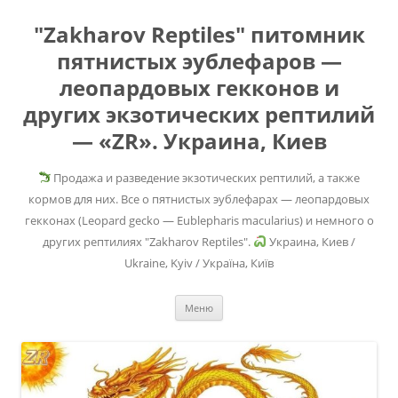
"Zakharov Reptiles" питомник
пятнистых эублефаров —
леопардовых гекконов и
других экзотических рептилий
— «ZR». Украина, Киев
Продажа и разведение экзотических рептилий, а также
кормов для них. Все о пятнистых эублефарах — леопардовых
гекконах (Leopard gecko — Eublepharis macularius) и немного о
других рептилиях "Zakharov Reptiles".
Украина, Киев /
Ukraine, Kyiv / Україна, Київ
Перейти
Меню
к
содержимому