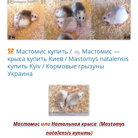
Мастомис купить /
Мастомис —
крыса купить Киев / Mastomys natalensis
купить Kyiv / Кормовые грызуны
Украина
Мастомис
или
Натальная крыса
(
Mastomys
natalensis купить
)