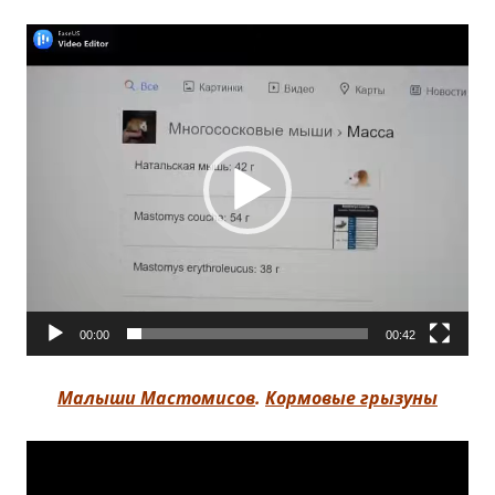
Видеоплеер
00:00
00:42
Малыши Мастомисов
.
Кормовые грызуны