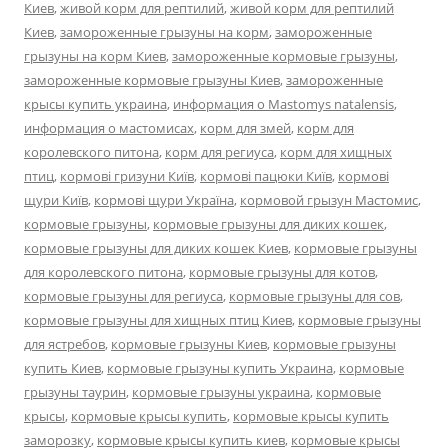
Киев
,
живой корм для рептилий
,
живой корм для рептилий
Киев
,
замороженные грызуны на корм
,
замороженные
грызуны на корм Киев
,
замороженные кормовые грызуны
,
замороженные кормовые грызуны Киев
,
замороженные
крысы купить украина
,
информация о Mastomys natalensis
,
информация о мастомисах
,
корм для змей
,
корм для
королевского питона
,
корм для региуса
,
корм для хищных
птиц
,
кормові гризуни Київ
,
кормові пацюки Київ
,
кормові
щури Київ
,
кормові щури Україна
,
кормовой грызун Мастомис
,
кормовые грызуны
,
кормовые грызуны для диких кошек
,
кормовые грызуны для диких кошек Киев
,
кормовые грызуны
для королевского питона
,
кормовые грызуны для котов
,
кормовые грызуны для региуса
,
кормовые грызуны для сов
,
кормовые грызуны для хищных птиц Киев
,
кормовые грызуны
для ястребов
,
кормовые грызуны Киев
,
кормовые грызуны
купить Киев
,
кормовые грызуны купить Украина
,
кормовые
грызуны таурин
,
кормовые грызуны украина
,
кормовые
крысы
,
кормовые крысы купить
,
кормовые крысы купить
заморозку
,
кормовые крысы купить киев
,
кормовые крысы