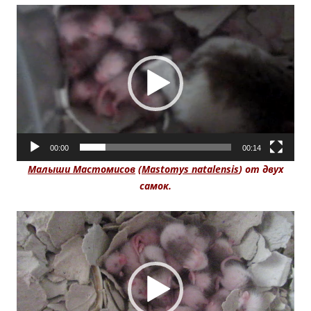
Видеоплеер
00:00
00:14
Малыши Мастомисов
(
Mastomys natalensis
) от двух
самок.
Видеоплеер