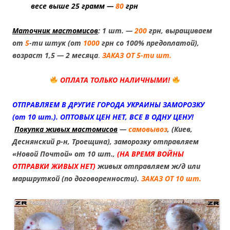
весе выше 25 грамм —
80
грн
1.
Маточник мастомисов
: 1 шт. —
200
грн, выращиваем
от
5
-ти штук (от
1000
грн со 100% предоплатой),
возраст 1,5 — 2 месяца
.
ЗАКАЗ ОТ 5-ти шт.
ОПЛАТА ТОЛЬКО НАЛИЧНЫМИ!
ОТПРАВЛЯЕМ В ДРУГИЕ ГОРОДА УКРАИНЫ ЗАМОРОЗКУ
(от 10 шт.). ОПТОВЫХ ЦЕН НЕТ, ВСЕ В ОДНУ ЦЕНУ!
Покупка живых мастомисов
—
самовывоз
, (Киев,
Деснянский р-н, Троещина), заморозку отправляем
«Новой Почтой» от 10 шт.,
(НА ВРЕМЯ ВОЙНЫ
ОТПРАВКИ ЖИВЫХ НЕТ)
живых отправляем ж/д или
маршруткой (по договоренности).
ЗАКАЗ ОТ 10 шт.