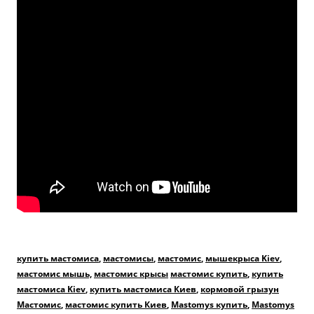
купить мастомиса
,
мастомисы
,
мастомис
,
мышекрыса Kiev
,
мастомис мышь,
мастомис крысы
мастомис купить
,
купить
мастомиса Kiev
,
купить мастомиса Киев
,
кормовой грызун
Мастомис
,
мастомис купить Киев
,
Mastomys купить
,
Mastomys