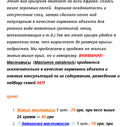
Этот вид грызунов обитает по всей Африке, селясь
возле зерновых полей. Хорошая плодовитость и
отсутствие спец. запаха сделали этот вид
популярным в качестве кормового объекта для
разного вида животных (рептилий, птиц,
млекопитающих и т.д.).Так же этот грызун удобен в
кормлении тем, что вырастает до размера крысы-
подростка. Мы предлагаем к продаже не только
живых мыше-крыс, но и заморозку.
ВНИМАНИЕ!
Мастомисы
(
Mastomys natalensis
) продаются
исключительно в качестве кормового объекта и
никаких консультаций по их содержанию, разведению и
подбору семей
НЕТ
!
Цена
:
Живые мастомисы
1 шт.-
70
грн, при весе выше
25 грамм —
80
грн
Заморозка мастомисов
:
1 шт.-
70
грн, при