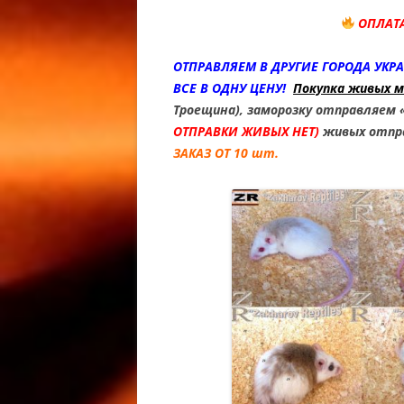
МОРФЫ 
ОПЛАТ
HEMITHE
OREO FA
ОТПРАВЛЯЕМ В ДРУГИЕ ГОРОДА УКРА
ВСЕ В ОДНУ ЦЕНУ!
Покупка живых 
ГЕМИТЕ
Троещина), заморозку отправляем 
АФРИКА
ОТПРАВКИ ЖИВЫХ НЕТ)
живых отпра
ТОЛСТО
ЗАКАЗ ОТ 10 шт.
МОРФЫ 
PATTERN
CAUDICI
FAT TAI
КОЛЬЦЕ
VARANU
ВАРАНА 
ACANTH
VARANU
СОДЕРЖ
ACANTH