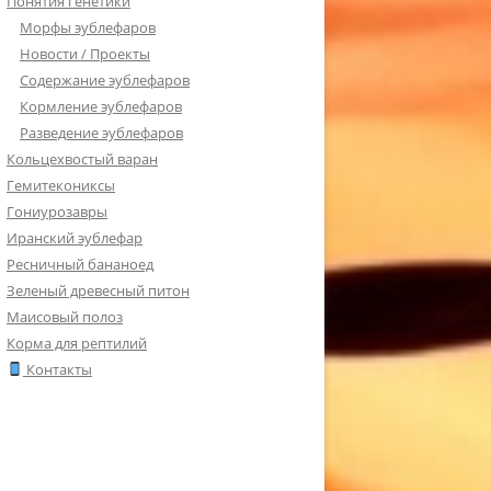
Понятия генетики
Морфы эублефаров
Новости / Проекты
Содержание эублефаров
Кормление эублефаров
Разведение эублефаров
Кольцехвостый варан
Гемитекониксы
Гониурозавры
Иранский эублефар
Ресничный бананоед
Зеленый древесный питон
Маисовый полоз
Корма для рептилий
Контакты