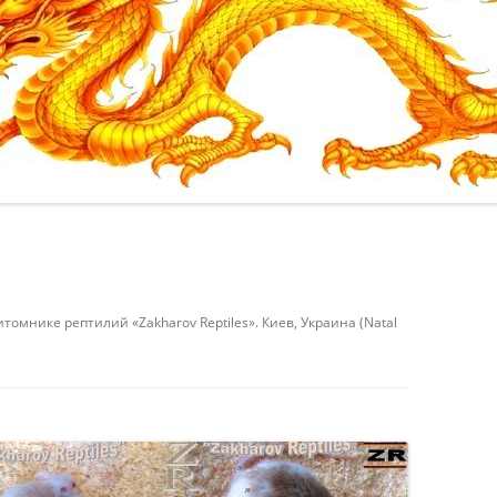
ИТЬ
/
ИТЬ /
КИЕВ
омнике рептилий «Zakharov Reptiles». Киев, Украина (Natal
ИТЬ