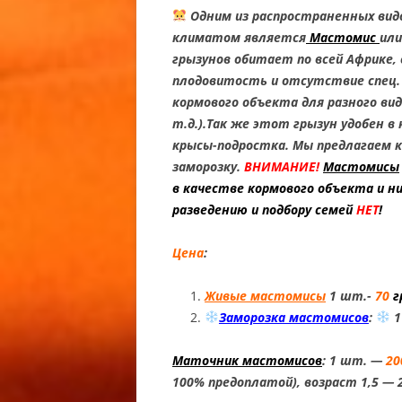
ZERO FA
Одним из распространенных ви
климатом является
Мастомис
ил
ГЕМИТЕ
грызунов обитает по всей Африке, 
АФРИКА
плодовитость и отсутствие спец. 
ТОЛСТО
кормового объекта для разного в
/ ZULU 
т.д.).Так же этот грызун удобен 
CAUDICI
крысы-подростка. Мы предлагаем к
GECKO
заморозку.
ВНИМАНИЕ!
Мастомисы
в качестве кормового объекта и н
ГЕМИТЕ
разведению и подбору семей
НЕТ
!
АЛЬБИН
ТОЛСТО
Цена
:
CARAMEL
ALBINO
Живые мастомисы
1 шт.-
70
г
CAUDICI
Заморозка мастомисов
:
1
ALBINO 
ГЕМИТЕ
Маточник мастомисов
: 1 шт. —
20
АФРИКА
100% предоплатой), возраст 1,5 — 
ТОЛСТО