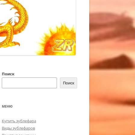
Поиск
Поиск
МЕНЮ
Купить эублефара
Виды эублефаров