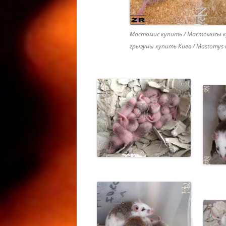
КОРМЛЕ
КОРМЛЕ
Мастомис купить / Мастомисы к
ГЕККОН
грызуны купить Киев / Mastomys n
EUBLEPH
LEOPARD
МОРФЫ 
ЛЕОПАР
LEOPAR
РАЗВЕД
РАЗВЕД
ГЕККОН
BREEDIN
MACULA
РЕСНИЧ
РЕСНИТ
/ РЕСН