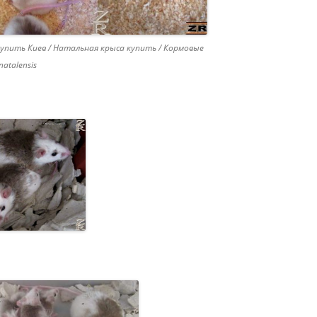
НИЕ ЭУБЛЕФАРА /
НИЕ ЛЕОПАРДОВЫХ
упить Киев / Натальная крыса купить / Кормовые
ОВ / КОРМЛЕНИЕ
atalensis
ARIS MACULARIUS /
 GECKO FEEDING
ЭУБЛЕФАРА / МОРФЫ
ЭУБЛЕФАР ПАТТЕРНЛЕСС /
ДОВЫХ ГЕККОНОВ /
ЛЕОПАРДОВЫЙ ГЕККОН МОРФЫ
D GECKO MORPHS /
LEUCISTIC «MURPHY
PATTERNLESS» / EUBLEPHARIS
ЕНИЕ ЭУБЛЕФАРОВ /
MACULARIUS «MURPHY
ЕНИЕ ЛЕОПАРДОВЫХ
PATTERNLESS» MORPH /
ОВ / LEOPARD GECKO
LEUCISTIC «MURPHY
G / EUBLEPHARIS
PATTERNLESS» LEOPARD GECKO
RIUS BREEDING
ЭУБЛЕФАР БЕЛЬ АЛЬБИНО /
НЫЙ БАНАНОЕД /
ЛЕОПАРДОВЫЙ ГЕККОН МОРФЫ
ЧАТЫЙ БАНАНОЕД КИЕВ
BELL ALBINO / EUBLEPHARIS
ИТЧАТЫЙ БАНАНОЕД
MACULARIUS BELL ALBINO