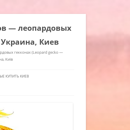
ров — леопардовых
 Украина, Киев
ардовых гекконах (Leopard gecko —
на, Київ
Е КУПИТЬ КИЕВ