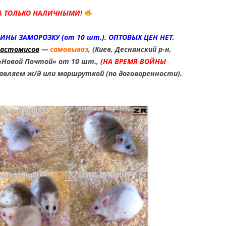
OREO / OREO
А ТОЛЬКО НАЛИЧНЫМИ!
CONYX CAUDICINCTUS /
T TAILED GECKO
ИНЫ ЗАМОРОЗКУ (от 10 шт.). ОПТОВЫХ ЦЕН НЕТ,
мастомисов
—
самовывоз
, (Киев, Деснянский р-н,
КОНИКС ПАТТЕРНЛЕСС /
«Новой Почтой» от 10 шт.,
(НА ВРЕМЯ ВОЙНЫ
НСКИЙ
вляем ж/д или маршруткой (по договоренности).
ХВОСТЫЙ ГЕККОН
PATTERNLESS /
LESS HEMITHECONYX
NCTUS / PATTERNLESS
LED GECKO
ХВОСТЫЙ ВАРАН /
S ACANTHURUS / КУПИТЬ
/ КУПИТЬ VARANUS
URUS / ПРОДАМ
S ACANTHURUS /
АНИЕ VARANUS
URUS