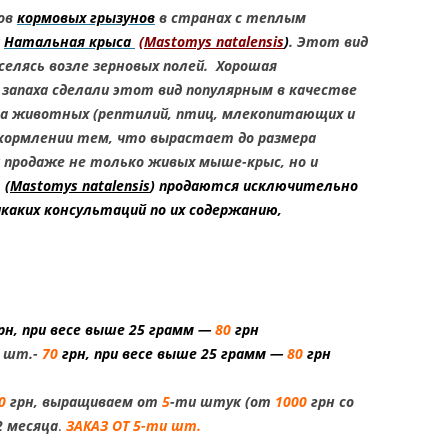
T TAILED GECKO
дов
кормовых грызунов
в странах с теплым
и
Натальная крыса
(
Mastomys natalensis
)
. Этот вид
КОНИКС ЗУЛУ /
селясь возле зерновых полей. Хорошая
НСКИЙ
запаха сделали этот вид популярным в качестве
ХВОСТЫЙ ГЕККОН ZULU
ида животных (рептилий, птиц, млекопитающих и
HEMITHECONYX
в кормлении тем, что вырастает до размера
NCTUS / ZULU FAT TAILED
 продаже не только живых мыше-крыс, но и
(
Mastomys natalensis
) продаются исключительно
икаких консультаций по их содержанию,
КОНИКС КАРАМЕЛЬ
О / АФРИКАНСКИЙ
ХВОСТЫЙ ГЕККОН
 ALBINO / CARAMEL
 HEMITHECONYX
рн, при весе выше 25 грамм —
80
грн
NCTUS / CARAMEL
 шт.-
70
грн, при весе выше 25 грамм —
80
грн
1.
FAT TAILED GECKO
КОНИКС ОРЕО /
0
грн, выращиваем от
5
-ти штук (от
1000
грн со
НСКИЙ
2 месяца
.
ЗАКАЗ ОТ 5-ти шт.
ХВОСТЫЙ ГЕККОН