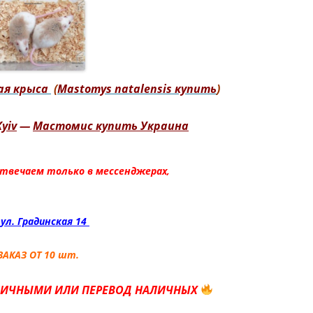
НСКИЙ
ХВОСТЫЙ ГЕККОН
MELANISTIC /
STIC HEMITHECONYX
NCTUS / AMELANISTIC FAT
ая крыса
(
Mastomys natalensis купить
)
GECKO
ОНИКС ВАЙТ АУТ /
yiv
—
Мастомис купить Украина
НСКИЙ
ХВОСТЫЙ ГЕККОН WHITE
твечаем только в мессенджерах,
HITE OUT HEMITHECONYX
NCTUS / WHITE OUT FAT
GECKO
ул. Градинская 14
КОНИКС ЗЕРО /
НСКИЙ
ЗАКАЗ ОТ 10 шт.
ХВОСТЫЙ ГЕККОН
ZERO / ZERO
ЛИЧНЫМИ ИЛИ ПЕРЕВОД НАЛИЧНЫХ
CONYX CAUDICINCTUS /