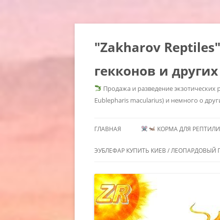
"Zakharov Reptil
гекконов и других
Продажа и разведение экзотических р
Eublepharis macularius) и немного о друг
ГЛАВНАЯ
КОРМА ДЛЯ РЕПТИЛИЙ
КОРМОВЫЕ КРЫСЫ КУПИ
ЭУБЛЕФАР КУПИТЬ КИЕВ / ЛЕОПАРДОВЫЙ Г
КОРМОВЫЕ КРЫСЫ КУП
ГЕМИТЕКОНИКСЫ /
МОРФЫ 
КИЕВ / КОРМОВЫЕ КРЫСЫ
СОДЕРЖАНИЕ
HEMITHE
ЗАМОРОЗКА КУПИТЬ /
ГЕМИТЕКОНИКСОВ /
MORPHS 
КОРМОВЫЕ ГРЫЗУНЫ KIEV
HEMITHECONYX CAUDICINCTUS /
GECKOS
КОРМОВЫЕ МЫШИ КУПИ
AFRICAN FAT TAILED GECKO /