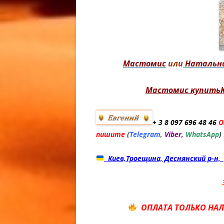
АФРИКА
ТОЛСТО
МОРФЫ A
AMELANI
CAUDICI
Мастомис
или
Натальн
TAILED 
ГЕМИТЕК
Мастомис купитьK
АФРИКА
ТОЛСТО
+ 3 8
097 696 48 46
О
OUT / W
пишите
(
Telegram
,
Viber,
WhatsApp
)
CAUDICI
TAILED 
Киев,Троещина, Деснянский р-н, 
ГЕМИТЕ
АФРИКА
ТОЛСТО
МОРФЫ 
ОПЛАТА ТОЛЬКО НА
HEMITHE