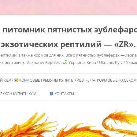
es" питомник пятнистых эублефа
 экзотических рептилий — «ZR».
ептилий, а также кормов для них. Все о пятнистых эублефарах — леоп
их рептилиях "Zakharov Reptiles".
Украина, Киев / Ukraine, Kyiv / Украї
Перейти
к
 KIEV /
КОРМОВЫЕ ГРЫЗУНЫ КУПИТЬ КИЕВ
/
КОРМОВЫЕ НАСЕКОМЫ
содержимому
ТЬ /
ЕККОН КУПИТЬ KYIV
КОНТАКТЫ
ИТЬ
ГЕМИТЕКОНИКСОВ /
CONYX CAUDICINCTUS
/ AFRICAN FAT TAILED
 MORPHS
ТЬ /