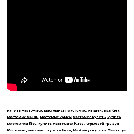
купить мастомиса
,
мастомисы
,
мастомис
,
мышекрыса Kiev
,
мастомис мышь,
мастомис крысы
мастомис купить
,
купить
мастомиса Kiev
,
купить мастомиса Киев
,
кормовой грызун
Мастомис
,
мастомис купить Киев
,
Mastomys купить
,
Mastomys