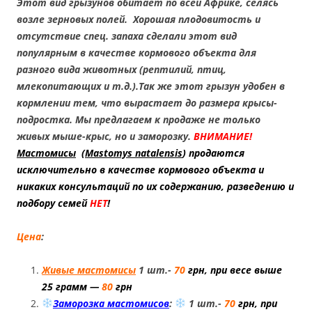
Этот вид грызунов обитает по всей Африке, селясь
возле зерновых полей. Хорошая плодовитость и
отсутствие спец. запаха сделали этот вид
популярным в качестве кормового объекта для
разного вида животных (рептилий, птиц,
млекопитающих и т.д.).Так же этот грызун удобен в
кормлении тем, что вырастает до размера крысы-
подростка. Мы предлагаем к продаже не только
живых мыше-крыс, но и заморозку.
ВНИМАНИЕ!
Мастомисы
(
Mastomys natalensis
) продаются
исключительно в качестве кормового объекта и
никаких консультаций по их содержанию, разведению и
подбору семей
НЕТ
!
Цена
:
Живые мастомисы
1 шт.-
70
грн, при весе выше
25 грамм —
80
грн
Заморозка мастомисов
:
1 шт.-
70
грн, при