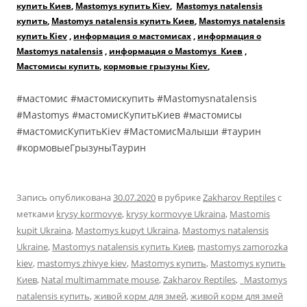
купить Киев
,
Mastomys купить Kiev
,
Mastomys natalensis
купить
,
Mastomys natalensis купить Киев
,
Mastomys natalensis
купить Kiev
,
информация о мастомисах
,
информация о
Mastomys natalensis
,
информация о Mastomys Киев
,
Мастомисы купить
,
кормовые грызуны Kiev
,
#мастомис #мастомискупить #Mastomysnatalensis
#Mastomys #мастомисКупитьКиев #мастомисы
#мастомисКупитьKiev #МастомисМалыши #таурин
#кормовыеГрызуныТаурин
Запись опубликована
30.07.2020
в рубрике
Zakharov Reptiles
с
метками
krysy kormovye
,
krysy kormovye Ukraina
,
Mastomis
kupit Ukraina
,
Mastomys kupyt Ukraina
,
Mastomys natalensis
Ukraine
,
Mastomys natalensis купить Киев
,
mastomys zamorozka
kiev
,
mastomys zhivye kiev
,
Mastomys купить
,
Mastomys купить
Киев
,
Natal multimammate mouse
,
Zakharov Reptiles
,
Mastomys
natalensis купить
,
живой корм для змей
,
живой корм для змей