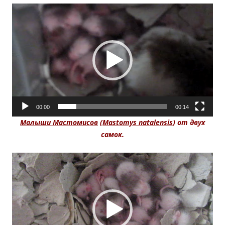
Видеоплеер
00:00
00:14
Малыши Мастомисов
(
Mastomys natalensis
) от двух
самок.
Видеоплеер