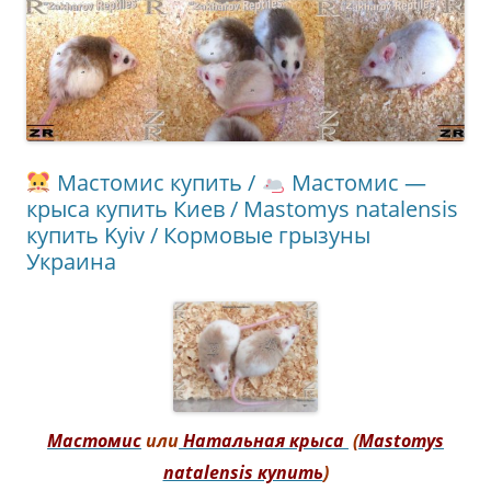
Мастомис купить /
Мастомис —
крыса купить Киев / Mastomys natalensis
купить Kyiv / Кормовые грызуны
Украина
Мастомис
или
Натальная крыса
(
Mastomys
natalensis купить
)