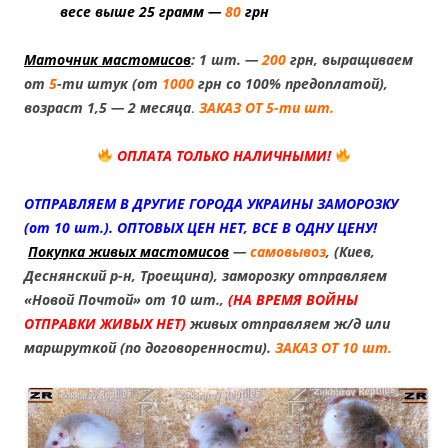
весе выше 25 грамм —
80
грн
1.
Маточник мастомисов
: 1 шт. —
200
грн, выращиваем
от
5
-ти штук (от
1000
грн со 100% предоплатой),
возраст 1,5 — 2 месяца
.
ЗАКАЗ ОТ 5-ти шт.
ОПЛАТА ТОЛЬКО НАЛИЧНЫМИ!
ОТПРАВЛЯЕМ В ДРУГИЕ ГОРОДА УКРАИНЫ ЗАМОРОЗКУ
(от 10 шт.). ОПТОВЫХ ЦЕН НЕТ, ВСЕ В ОДНУ ЦЕНУ!
Покупка живых мастомисов
—
самовывоз
, (Киев,
Деснянский р-н, Троещина), заморозку отправляем
«Новой Почтой» от 10 шт.,
(НА ВРЕМЯ ВОЙНЫ
ОТПРАВКИ ЖИВЫХ НЕТ)
живых отправляем ж/д или
маршруткой (по договоренности).
ЗАКАЗ ОТ 10 шт.