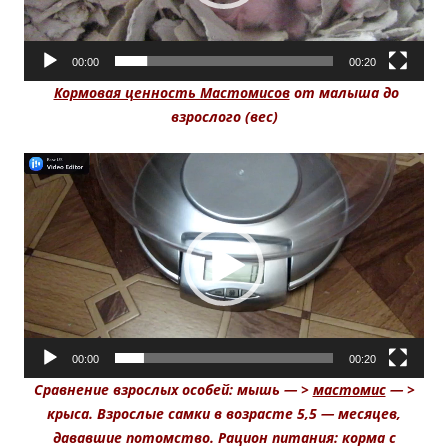
00:00
00:20
Кормовая ценность Мастомисов
от малыша до
взрослого (вес)
Видеоплеер
00:00
00:20
Сравнение взрослых особей: мышь — >
мастомис
— >
крыса. Взрослые самки в возрасте 5,5 — месяцев,
дававшие потомство. Рацион питания: корма с