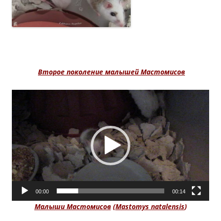
Второе поколение малышей Мастомисов
Видеоплеер
00:00
00:14
Малыши Мастомисов
(
Mastomys natalensis
)