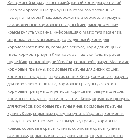
Киев
,
живой корм для рептилий
,
живой корм для рептилий
Киев
,
замороженные грызуны на корм
,
замороженные
грызуны на корм Киев
,
замороженные кормовые грызуны
,
замороженные кормовые грызуны Киев
,
замороженные
крысы купить украина
,
информация о Mastomys natalensis
,
информация о мастомисах
,
корм для змей
,
корм для
королевского питона
,
корм для региуса
,
корм для хищных
птиц
,
кормові гризуни Київ
,
кормові пацюки Київ
,
кормові
щури Київ
,
кормові щури Україна
,
кормовой грызун Мастомис
,
кормовые грызуны
,
кормовые грызуны для диких кошек
,
кормовые грызуны для диких кошек Киев
,
кормовые грызуны
для королевского питона
,
кормовые грызуны для котов
,
кормовые грызуны для региуса
,
кормовые грызуны для сов
,
кормовые грызуны для хищных птиц Киев
,
кормовые грызуны
для ястребов
,
кормовые грызуны Киев
,
кормовые грызуны
купить Киев
,
кормовые грызуны купить Украина
,
кормовые
грызуны таурин
,
кормовые грызуны украина
,
кормовые
крысы
,
кормовые крысы купить
,
кормовые крысы купить
заморозку
,
кормовые крысы купить киев
,
кормовые крысы