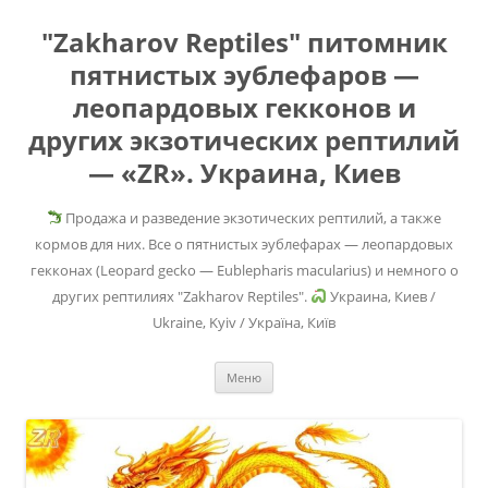
"Zakharov Reptiles" питомник
пятнистых эублефаров —
леопардовых гекконов и
других экзотических рептилий
— «ZR». Украина, Киев
Продажа и разведение экзотических рептилий, а также
кормов для них. Все о пятнистых эублефарах — леопардовых
гекконах (Leopard gecko — Eublepharis macularius) и немного о
других рептилиях "Zakharov Reptiles".
Украина, Киев /
Ukraine, Kyiv / Україна, Київ
Перейти
Меню
к
содержимому