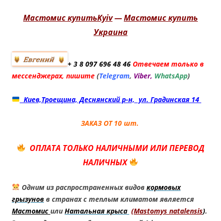
Мастомис купитьKyiv
—
Мастомис купить
Украина
+ 3 8
097 696 48 46
Отвечаем только в
мессенджерах, пишите
(
Telegram
,
Viber,
WhatsApp
)
Киев,Троещина, Деснянский р-н, ул. Градинская 14
ЗАКАЗ ОТ 10 шт.
ОПЛАТА ТОЛЬКО НАЛИЧНЫМИ ИЛИ ПЕРЕВОД
НАЛИЧНЫХ
Одним из распространенных видов
кормовых
грызунов
в странах с теплым климатом является
Мастомис
или
Натальная крыса
(
Mastomys natalensis
)
.