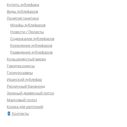
Купить эублефара
Виды эублефаров
Понятия генетики
Морфы эублефаров
Новости / Проекты
Содержание эублефаров
Кормление эублефаров
Разведение эублефаров
Кольцехвостый варан
Гемитекониксы
Гониурозавры
Иранский эублефар
Ресничный бананоед
Зеленый древесный питон
Маисовый полоз
Корма для рептилий
Контакты