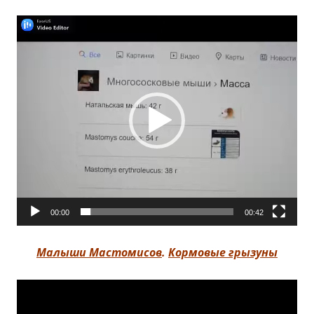
Видеоплеер
00:00
00:42
Малыши Мастомисов
.
Кормовые грызуны